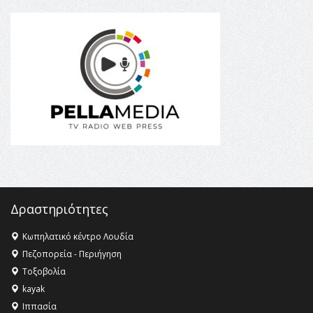
θεσμικές διαδικασίες υπάρχει μόνο η ευθύνη απέναντι
στις επόμενες γενιές»
16:35 -
Το πρόγραμμα του ΠΑΟΚ στον δεύτερο γύρο του
Champions League!
16:27 -
Όλυμπος: Εντάχθηκε στον Κατάλογο Παγκόσμιας
Κληρονομιάς της UNESCO – Ομόφωνη η απόφαση Ο
Όλυμπος αναγνωρίστηκε ως φυσικό και πολιτιστικό
αγαθό εξέχουσας οικουμενικής αξίας για την
ανθρωπότητα
16:18 -
ΕΝΟΡΙΑΚΕΣ ΚΑΛΟΚΑΙΡΙΝΕΣ ΔΡΑΣΕΙΣ ΓΙΑ ΠΑΙΔΙΑ
ΣΤΗΝ ΕΔΕΣΣΑ
Δραστηριότητες
Κωπηλατικό κέντρο Λουδία
Πεζοπορεία - Περιήγηση
Τοξοβολία
kayak
Ιππασία