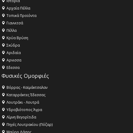
Ιστορία
Αρχαία Πέλλα
Τοπικά Προϊόντα
Γιαννιτσά
Πέλλα
Κρύα Βρύση
Σκύδρα
Αριδαία
Aρνισσα
Eδεσσα
Φυσικές Ομορφιές
Βόρρας - Καϊμάκτσαλαν
Καταρράκτες Έδεσσας
Λουτράκι - Λουτρά
Υδροβιότοπος Άγρα
Λίμνη Βεγορίτιδα
Πηγές Λουτρακίου (Πόζαρ)
Μαύρο Δάσος