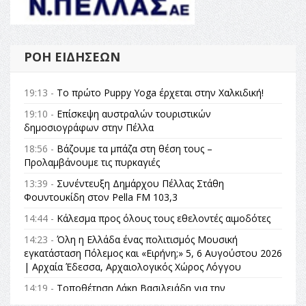
ΡΟΉ ΕΙΔΉΣΕΩΝ
19:13 -
Το πρώτο Puppy Yoga έρχεται στην Χαλκιδική!
19:10 -
Επίσκεψη αυστραλών τουριστικών
δημοσιογράφων στην Πέλλα
18:56 -
Βάζουμε τα μπάζα στη θέση τους –
Προλαμβάνουμε τις πυρκαγιές
13:39 -
Συνέντευξη Δημάρχου Πέλλας Στάθη
Φουντουκίδη στον Pella FM 103,3
14:44 -
Κάλεσμα προς όλους τους εθελοντές αιμοδότες
14:23 -
Όλη η Ελλάδα ένας πολιτισμός Μουσική
εγκατάσταση Πόλεμος και «Ειρήνη;» 5, 6 Αυγούστου 2026
| Αρχαία Έδεσσα, Αρχαιολογικός Χώρος Λόγγου
14:19 -
Τοποθέτηση Λάκη Βασιλειάδη για την
Αναθεώρηση του Συντάγματος: «Σε τέτοιες κορυφαίες