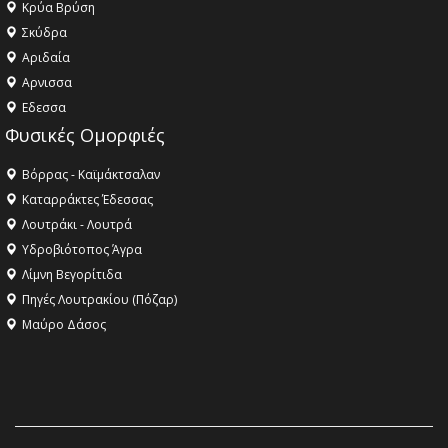
Κρύα Βρύση
Σκύδρα
Αριδαία
Aρνισσα
Eδεσσα
Φυσικές Ομορφιές
Βόρρας - Καϊμάκτσαλαν
Καταρράκτες Έδεσσας
Λουτράκι - Λουτρά
Υδροβιότοπος Άγρα
Λίμνη Βεγορίτιδα
Πηγές Λουτρακίου (Πόζαρ)
Μαύρο Δάσος