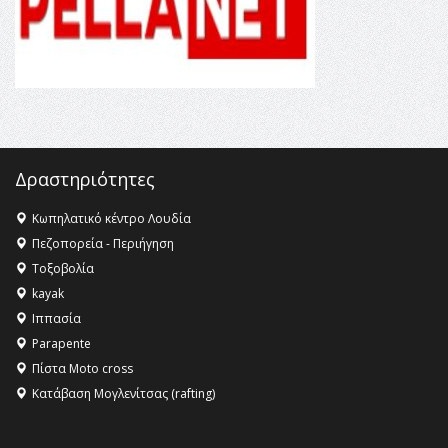
16:27 -
Όλυμπος: Εντάχθηκε στον Κατάλογο Παγκόσμιας
Κληρονομιάς της UNESCO – Ομόφωνη η απόφαση Ο
Όλυμπος αναγνωρίστηκε ως φυσικό και πολιτιστικό
αγαθό εξέχουσας οικουμενικής αξίας για την
ανθρωπότητα
16:18 -
ΕΝΟΡΙΑΚΕΣ ΚΑΛΟΚΑΙΡΙΝΕΣ ΔΡΑΣΕΙΣ ΓΙΑ ΠΑΙΔΙΑ
ΣΤΗΝ ΕΔΕΣΣΑ
Δραστηριότητες
Κωπηλατικό κέντρο Λουδία
Πεζοπορεία - Περιήγηση
Τοξοβολία
kayak
Ιππασία
Parapente
Πίστα Moto cross
Κατάβαση Μογλενίτσας (rafting)