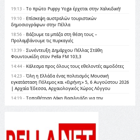
19:13 -
Το πρώτο Puppy Yoga έρχεται στην Χαλκιδική!
19:10 -
Επίσκεψη αυστραλών τουριστικών
δημοσιογράφων στην Πέλλα
18:56 -
Βάζουμε τα μπάζα στη θέση τους –
Προλαμβάνουμε τις πυρκαγιές
13:39 -
Συνέντευξη Δημάρχου Πέλλας Στάθη
Φουντουκίδη στον Pella FM 103,3
14:44 -
Κάλεσμα προς όλους τους εθελοντές αιμοδότες
14:23 -
Όλη η Ελλάδα ένας πολιτισμός Μουσική
εγκατάσταση Πόλεμος και «Ειρήνη;» 5, 6 Αυγούστου 2026
| Αρχαία Έδεσσα, Αρχαιολογικός Χώρος Λόγγου
14:19 -
Τοποθέτηση Λάκη Βασιλειάδη για την
Αναθεώρηση του Συντάγματος: «Σε τέτοιες κορυφαίες
θεσμικές διαδικασίες υπάρχει μόνο η ευθύνη απέναντι
στις επόμενες γενιές»
16:35 -
Το πρόγραμμα του ΠΑΟΚ στον δεύτερο γύρο του
Champions League!