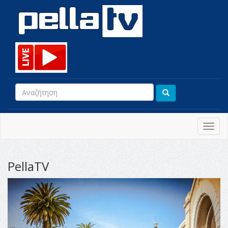
Toggl
navig
PellaTV