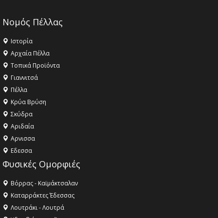
Νομός Πέλλας
Ιστορία
Αρχαία Πέλλα
Τοπικά Προϊόντα
Γιαννιτσά
Πέλλα
Κρύα Βρύση
Σκύδρα
Αριδαία
Aρνισσα
Eδεσσα
Φυσικές Ομορφιές
Βόρρας - Καϊμάκτσαλαν
Καταρράκτες Έδεσσας
Λουτράκι - Λουτρά