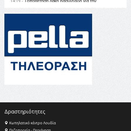
14:19 -
Τοποθέτηση Λάκη Βασιλειάδη για την
Αναθεώρηση του Συντάγματος: «Σε τέτοιες κορυφαίες
θεσμικές διαδικασίες υπάρχει μόνο η ευθύνη απέναντι
στις επόμενες γενιές»
16:35 -
Το πρόγραμμα του ΠΑΟΚ στον δεύτερο γύρο του
Champions League!
16:27 -
Όλυμπος: Εντάχθηκε στον Κατάλογο Παγκόσμιας
Κληρονομιάς της UNESCO – Ομόφωνη η απόφαση Ο
Όλυμπος αναγνωρίστηκε ως φυσικό και πολιτιστικό
αγαθό εξέχουσας οικουμενικής αξίας για την
ανθρωπότητα
16:18 -
ΕΝΟΡΙΑΚΕΣ ΚΑΛΟΚΑΙΡΙΝΕΣ ΔΡΑΣΕΙΣ ΓΙΑ ΠΑΙΔΙΑ
ΣΤΗΝ ΕΔΕΣΣΑ
Δραστηριότητες
Κωπηλατικό κέντρο Λουδία
Πεζοπορεία - Περιήγηση