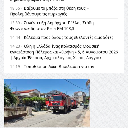
18:56 -
Βάζουμε τα μπάζα στη θέση τους –
Προλαμβάνουμε τις πυρκαγιές
13:39 -
Συνέντευξη Δημάρχου Πέλλας Στάθη
Φουντουκίδη στον Pella FM 103,3
14:44 -
Κάλεσμα προς όλους τους εθελοντές αιμοδότες
14:23 -
Όλη η Ελλάδα ένας πολιτισμός Μουσική
εγκατάσταση Πόλεμος και «Ειρήνη;» 5, 6 Αυγούστου 2026
| Αρχαία Έδεσσα, Αρχαιολογικός Χώρος Λόγγου
14:19 -
Τοποθέτηση Λάκη Βασιλειάδη για την
Αναθεώρηση του Συντάγματος: «Σε τέτοιες κορυφαίες
θεσμικές διαδικασίες υπάρχει μόνο η ευθύνη απέναντι
στις επόμενες γενιές»
16:35 -
Το πρόγραμμα του ΠΑΟΚ στον δεύτερο γύρο του
Champions League!
16:27 -
Όλυμπος: Εντάχθηκε στον Κατάλογο Παγκόσμιας
Κληρονομιάς της UNESCO – Ομόφωνη η απόφαση Ο
Όλυμπος αναγνωρίστηκε ως φυσικό και πολιτιστικό
αγαθό εξέχουσας οικουμενικής αξίας για την