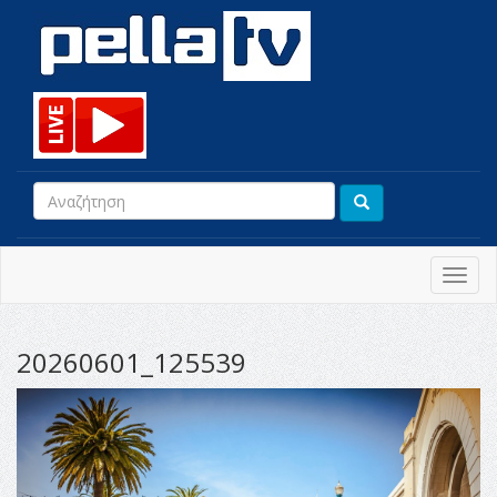
Toggl
navig
20260601_125539