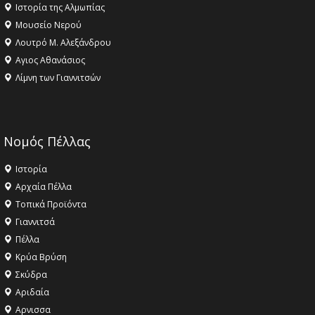
Ιστορία της Αλμωπίας
Μουσείο Νερού
Λουτρό Μ. Αλεξάνδρου
Αγιος Αθανάσιος
Λίμνη των Γιαννιτσών
Νομός Πέλλας
Ιστορία
Αρχαία Πέλλα
Τοπικά Προϊόντα
Γιαννιτσά
Πέλλα
Κρύα Βρύση
Σκύδρα
Αριδαία
Aρνισσα