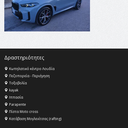
Κληρονομιάς της UNESCO – Ομόφωνη η απόφαση Ο
Όλυμπος αναγνωρίστηκε ως φυσικό και πολιτιστικό
αγαθό εξέχουσας οικουμενικής αξίας για την
ανθρωπότητα
16:18 -
ΕΝΟΡΙΑΚΕΣ ΚΑΛΟΚΑΙΡΙΝΕΣ ΔΡΑΣΕΙΣ ΓΙΑ ΠΑΙΔΙΑ
ΣΤΗΝ ΕΔΕΣΣΑ
Δραστηριότητες
Κωπηλατικό κέντρο Λουδία
Πεζοπορεία - Περιήγηση
Τοξοβολία
kayak
Ιππασία
Parapente
Πίστα Moto cross
Κατάβαση Μογλενίτσας (rafting)