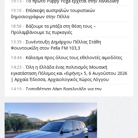
19:13 -
Το πρώτο Puppy Yoga έρχεται στην Χαλκιδική!
19:10 -
Επίσκεψη αυστραλών τουριστικών
δημοσιογράφων στην Πέλλα
18:56 -
Βάζουμε τα μπάζα στη θέση τους –
Προλαμβάνουμε τις πυρκαγιές
13:39 -
Συνέντευξη Δημάρχου Πέλλας Στάθη
Φουντουκίδη στον Pella FM 103,3
14:44 -
Κάλεσμα προς όλους τους εθελοντές αιμοδότες
14:23 -
Όλη η Ελλάδα ένας πολιτισμός Μουσική
εγκατάσταση Πόλεμος και «Ειρήνη;» 5, 6 Αυγούστου 2026
| Αρχαία Έδεσσα, Αρχαιολογικός Χώρος Λόγγου
14:19 -
Τοποθέτηση Λάκη Βασιλειάδη για την
Αναθεώρηση του Συντάγματος: «Σε τέτοιες κορυφαίες
θεσμικές διαδικασίες υπάρχει μόνο η ευθύνη απέναντι
στις επόμενες γενιές»
16:35 -
Το πρόγραμμα του ΠΑΟΚ στον δεύτερο γύρο του
Champions League!
16:27 -
Όλυμπος: Εντάχθηκε στον Κατάλογο Παγκόσμιας