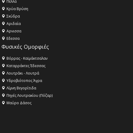
Πέλλα
Κρύα Βρύση
Σκύδρα
Αριδαία
Aρνισσα
Eδεσσα
Φυσικές Ομορφιές
Βόρρας - Καϊμάκτσαλαν
Καταρράκτες Έδεσσας
Λουτράκι - Λουτρά
Υδροβιότοπος Άγρα
Λίμνη Βεγορίτιδα
Πηγές Λουτρακίου (Πόζαρ)
Μαύρο Δάσος