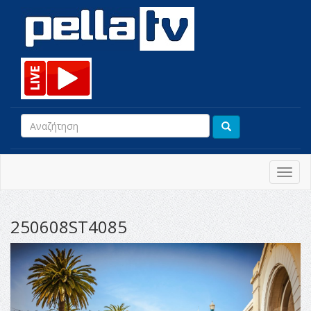
Toggl
navig
250608ST4085