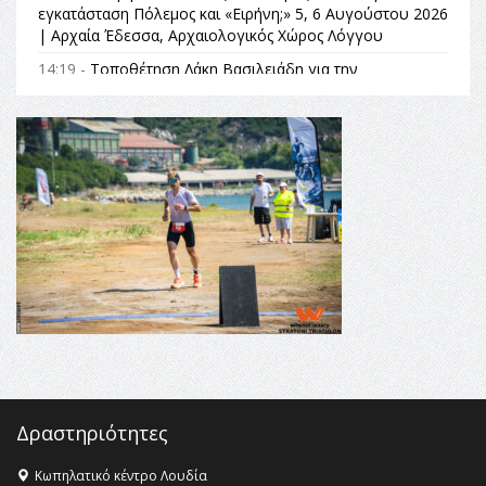
εγκατάσταση Πόλεμος και «Ειρήνη;» 5, 6 Αυγούστου 2026
| Αρχαία Έδεσσα, Αρχαιολογικός Χώρος Λόγγου
14:19 -
Τοποθέτηση Λάκη Βασιλειάδη για την
Αναθεώρηση του Συντάγματος: «Σε τέτοιες κορυφαίες
θεσμικές διαδικασίες υπάρχει μόνο η ευθύνη απέναντι
στις επόμενες γενιές»
16:35 -
Το πρόγραμμα του ΠΑΟΚ στον δεύτερο γύρο του
Champions League!
16:27 -
Όλυμπος: Εντάχθηκε στον Κατάλογο Παγκόσμιας
Κληρονομιάς της UNESCO – Ομόφωνη η απόφαση Ο
Όλυμπος αναγνωρίστηκε ως φυσικό και πολιτιστικό
αγαθό εξέχουσας οικουμενικής αξίας για την
ανθρωπότητα
16:18 -
ΕΝΟΡΙΑΚΕΣ ΚΑΛΟΚΑΙΡΙΝΕΣ ΔΡΑΣΕΙΣ ΓΙΑ ΠΑΙΔΙΑ
ΣΤΗΝ ΕΔΕΣΣΑ
Δραστηριότητες
Κωπηλατικό κέντρο Λουδία