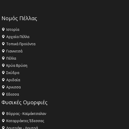
Νομός Πέλλας
Ιστορία
Αρχαία Πέλλα
Τοπικά Προϊόντα
Γιαννιτσά
Πέλλα
Κρύα Βρύση
Σκύδρα
Αριδαία
Aρνισσα
Eδεσσα
Φυσικές Ομορφιές
Βόρρας - Καϊμάκτσαλαν
Καταρράκτες Έδεσσας
Λουτράκι - Λουτρά