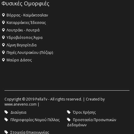
Φυσικές Ομορφιές
Βόρρας - Καϊμάκτσαλαν
Καταρράκτες Έδεσσας
Λουτράκι - Λουτρά
Υδροβιότοπος Άγρα
Λίμνη Βεγορίτιδα
Πηγές Λουτρακίου (Πόζαρ)
Μαύρο Δάσος
Copyright © 2019 PellaTv - All rights reserved. | Created by
www.aneveno.com
|
Διαύγεια
Όροι Χρήσης
Πληροφορίες Νομού Πέλλας
Προστασία Προσωπικών
Δεδομένων
Στοιχεία Επικοινωνίας