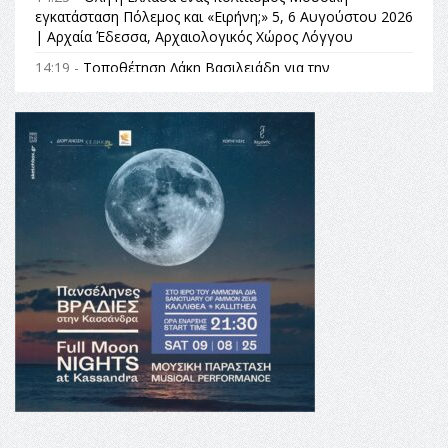
εγκατάσταση Πόλεμος και «Ειρήνη;» 5, 6 Αυγούστου 2026
| Αρχαία Έδεσσα, Αρχαιολογικός Χώρος Λόγγου
14:19 -
Τοποθέτηση Λάκη Βασιλειάδη για την
Αναθεώρηση του Συντάγματος: «Σε τέτοιες κορυφαίες
θεσμικές διαδικασίες υπάρχει μόνο η ευθύνη απέναντι
στις επόμενες γενιές»
16:35 -
Το πρόγραμμα του ΠΑΟΚ στον δεύτερο γύρο του
Champions League!
16:27 -
Όλυμπος: Εντάχθηκε στον Κατάλογο Παγκόσμιας
Κληρονομιάς της UNESCO – Ομόφωνη η απόφαση Ο
Όλυμπος αναγνωρίστηκε ως φυσικό και πολιτιστικό
αγαθό εξέχουσας οικουμενικής αξίας για την
ανθρωπότητα
16:18 -
ΕΝΟΡΙΑΚΕΣ ΚΑΛΟΚΑΙΡΙΝΕΣ ΔΡΑΣΕΙΣ ΓΙΑ ΠΑΙΔΙΑ
ΣΤΗΝ ΕΔΕΣΣΑ