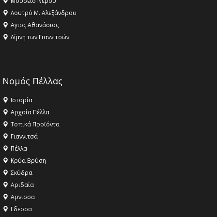
Μουσείο Νερού
Λουτρό Μ. Αλεξάνδρου
Αγιος Αθανάσιος
Λίμνη των Γιαννιτσών
Νομός Πέλλας
Ιστορία
Αρχαία Πέλλα
Τοπικά Προϊόντα
Γιαννιτσά
Πέλλα
Κρύα Βρύση
Σκύδρα
Αριδαία
Aρνισσα
Eδεσσα