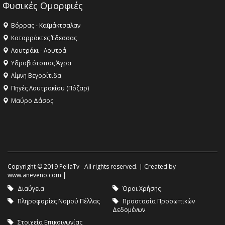
Φυσικές Ομορφιές
Βόρρας - Καϊμάκτσαλαν
Καταρράκτες Έδεσσας
Λουτράκι - Λουτρά
Υδροβιότοπος Άγρα
Λίμνη Βεγορίτιδα
Πηγές Λουτρακίου (Πόζαρ)
Μαύρο Δάσος
Copyright © 2019 PellaTv - All rights reserved. | Created by
www.aneveno.com
|
Διαύγεια
Όροι Χρήσης
Πληροφορίες Νομού Πέλλας
Προστασία Προσωπικών
Δεδομένων
Στοιχεία Επικοινωνίας