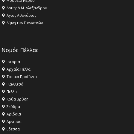
Μουσείο Νερού
Λουτρό Μ. Αλεξάνδρου
Αγιος Αθανάσιος
Λίμνη των Γιαννιτσών
Νομός Πέλλας
Ιστορία
Αρχαία Πέλλα
Τοπικά Προϊόντα
Γιαννιτσά
Πέλλα
Κρύα Βρύση
Σκύδρα
Αριδαία
Aρνισσα
Eδεσσα