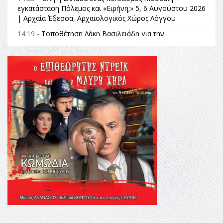
εγκατάσταση Πόλεμος και «Ειρήνη;» 5, 6 Αυγούστου 2026
| Αρχαία Έδεσσα, Αρχαιολογικός Χώρος Λόγγου
14:19 -
Τοποθέτηση Λάκη Βασιλειάδη για την
Αναθεώρηση του Συντάγματος: «Σε τέτοιες κορυφαίες
θεσμικές διαδικασίες υπάρχει μόνο η ευθύνη απέναντι
στις επόμενες γενιές»
16:35 -
Το πρόγραμμα του ΠΑΟΚ στον δεύτερο γύρο του
Champions League!
16:27 -
Όλυμπος: Εντάχθηκε στον Κατάλογο Παγκόσμιας
Κληρονομιάς της UNESCO – Ομόφωνη η απόφαση Ο
Όλυμπος αναγνωρίστηκε ως φυσικό και πολιτιστικό
αγαθό εξέχουσας οικουμενικής αξίας για την
ανθρωπότητα
16:18 -
ΕΝΟΡΙΑΚΕΣ ΚΑΛΟΚΑΙΡΙΝΕΣ ΔΡΑΣΕΙΣ ΓΙΑ ΠΑΙΔΙΑ
ΣΤΗΝ ΕΔΕΣΣΑ