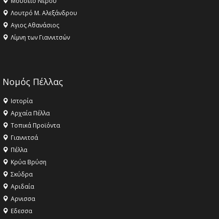
Μουσείο Νερού
Λουτρό Μ. Αλεξάνδρου
Αγιος Αθανάσιος
Λίμνη των Γιαννιτσών
Νομός Πέλλας
Ιστορία
Αρχαία Πέλλα
Τοπικά Προϊόντα
Γιαννιτσά
Πέλλα
Κρύα Βρύση
Σκύδρα
Αριδαία
Aρνισσα
Eδεσσα