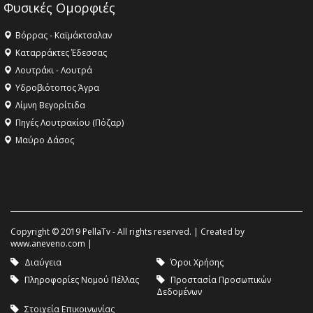
Φυσικές Ομορφιές
Βόρρας - Καϊμάκτσαλαν
Καταρράκτες Έδεσσας
Λουτράκι - Λουτρά
Υδροβιότοπος Άγρα
Λίμνη Βεγορίτιδα
Πηγές Λουτρακίου (Πόζαρ)
Μαύρο Δάσος
Copyright © 2019 PellaTv - All rights reserved. | Created by
www.aneveno.com
|
Διαύγεια
Όροι Χρήσης
Πληροφορίες Νομού Πέλλας
Προστασία Προσωπικών
Δεδομένων
Στοιχεία Επικοινωνίας