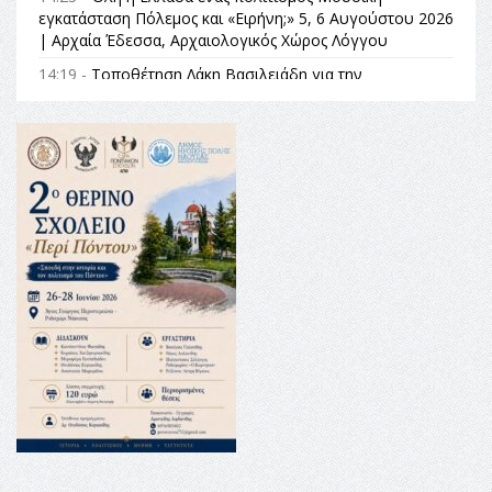
εγκατάσταση Πόλεμος και «Ειρήνη;» 5, 6 Αυγούστου 2026
| Αρχαία Έδεσσα, Αρχαιολογικός Χώρος Λόγγου
14:19 -
Τοποθέτηση Λάκη Βασιλειάδη για την
Αναθεώρηση του Συντάγματος: «Σε τέτοιες κορυφαίες
θεσμικές διαδικασίες υπάρχει μόνο η ευθύνη απέναντι
στις επόμενες γενιές»
16:35 -
Το πρόγραμμα του ΠΑΟΚ στον δεύτερο γύρο του
Champions League!
16:27 -
Όλυμπος: Εντάχθηκε στον Κατάλογο Παγκόσμιας
Κληρονομιάς της UNESCO – Ομόφωνη η απόφαση Ο
Όλυμπος αναγνωρίστηκε ως φυσικό και πολιτιστικό
αγαθό εξέχουσας οικουμενικής αξίας για την
ανθρωπότητα
16:18 -
ΕΝΟΡΙΑΚΕΣ ΚΑΛΟΚΑΙΡΙΝΕΣ ΔΡΑΣΕΙΣ ΓΙΑ ΠΑΙΔΙΑ
ΣΤΗΝ ΕΔΕΣΣΑ