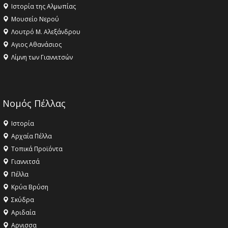
Ιστορία της Αλμωπίας
Μουσείο Νερού
Λουτρό Μ. Αλεξάνδρου
Αγιος Αθανάσιος
Λίμνη των Γιαννιτσών
Νομός Πέλλας
Ιστορία
Αρχαία Πέλλα
Τοπικά Προϊόντα
Γιαννιτσά
Πέλλα
Κρύα Βρύση
Σκύδρα
Αριδαία
Aρνισσα