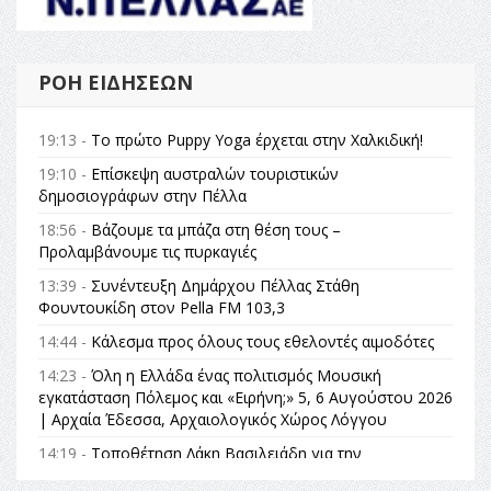
ΡΟΉ ΕΙΔΉΣΕΩΝ
19:13 -
Το πρώτο Puppy Yoga έρχεται στην Χαλκιδική!
19:10 -
Επίσκεψη αυστραλών τουριστικών
δημοσιογράφων στην Πέλλα
18:56 -
Βάζουμε τα μπάζα στη θέση τους –
Προλαμβάνουμε τις πυρκαγιές
13:39 -
Συνέντευξη Δημάρχου Πέλλας Στάθη
Φουντουκίδη στον Pella FM 103,3
14:44 -
Κάλεσμα προς όλους τους εθελοντές αιμοδότες
14:23 -
Όλη η Ελλάδα ένας πολιτισμός Μουσική
εγκατάσταση Πόλεμος και «Ειρήνη;» 5, 6 Αυγούστου 2026
| Αρχαία Έδεσσα, Αρχαιολογικός Χώρος Λόγγου
14:19 -
Τοποθέτηση Λάκη Βασιλειάδη για την
Αναθεώρηση του Συντάγματος: «Σε τέτοιες κορυφαίες