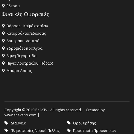
Eδεσσα
Φυσικές Ομορφιές
Βόρρας - Καϊμάκτσαλαν
Καταρράκτες Έδεσσας
Λουτράκι - Λουτρά
Υδροβιότοπος Άγρα
Λίμνη Βεγορίτιδα
Πηγές Λουτρακίου (Πόζαρ)
Μαύρο Δάσος
Copyright © 2019 PellaTv - All rights reserved. | Created by
www.aneveno.com
|
Διαύγεια
Όροι Χρήσης
Πληροφορίες Νομού Πέλλας
Προστασία Προσωπικών