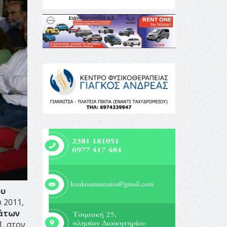
ου
 2011,
μάτων
1, στον