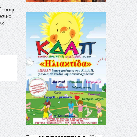
δευσης
υσικό
κκ