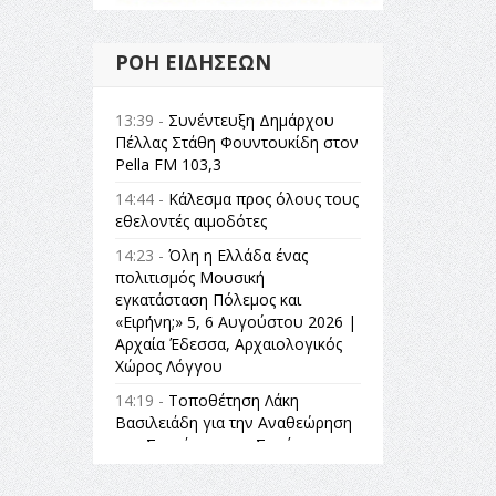
ΡΟΉ ΕΙΔΉΣΕΩΝ
13:39 -
Συνέντευξη Δημάρχου
Πέλλας Στάθη Φουντουκίδη στον
Pella FM 103,3
14:44 -
Κάλεσμα προς όλους τους
εθελοντές αιμοδότες
14:23 -
Όλη η Ελλάδα ένας
πολιτισμός Μουσική
εγκατάσταση Πόλεμος και
«Ειρήνη;» 5, 6 Αυγούστου 2026 |
Αρχαία Έδεσσα, Αρχαιολογικός
Χώρος Λόγγου
14:19 -
Τοποθέτηση Λάκη
Βασιλειάδη για την Αναθεώρηση
του Συντάγματος: «Σε τέτοιες
κορυφαίες θεσμικές διαδικασίες
υπάρχει μόνο η ευθύνη απέναντι