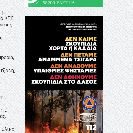
σης
το ΚΠΕ
ακούς
,
pedia,
τζόλη,
ης,
ς) .
ας,
ό υλικό