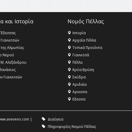
α και Ιστορία
Νομός Πέλλας
 Έδεσσας
Ιστορία
 Γιαννιτσών
Αρχαία Πέλλα
 της Αλμωπίας
Τοπικά Προϊόντα
ο Νερού
Γιαννιτσά
 Μ. Αλεξάνδρου
Πέλλα
θανάσιος
Κρύα Βρύση
ων Γιαννιτσών
Σκύδρα
Αριδαία
Aρνισσα
Eδεσσα
ww.aneveno.com
|
Διαύγεια
Πληροφορίες Νομού Πέλλας