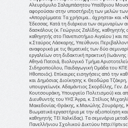
Αλευρόμυλο Σαλαμπάσητου Υπαίθριου Μουσεί
αφορούσαν στην υποστήριξη των μελών των
«Απορρίμματα: Τα χρήσιμα… άχρηστα» και «Ν
Έδεσσας. Κατά τη διάρκεια των σεμιναρίων 
δασκάλους (κ. Γεώργιος Ζαλίδης, καθηγητής 
καθηγητής στο Πανεπιστήμιο Αιγαίου ) και π
κ.Σταύρος Λάσκαρης, Υπεύθυνοι Περιβαλλοντ
αναφορικά με τις θεματικές των δύο σεμιναρ
εργαλείων στη διδακτική πρακτική (Ιωάννης
Αθηνά Πατσιά, Βιολογικό Τμήμα Αριστοτελε
Σιδηροπούλου, Παιδαγωγική Ομάδα του ΚΠΕ 
Ηθοποιός). Επίκαιρες εισηγήσεις από την κ
και Δημόσιας Διοίκησης κ. Θεοδώρα Τζάκρη
υπουργείων(κ. Αδαμάντιος Σκορδίλης, Γεν. 
Κουτσουράκη, Υπουργείο Πολιτισμού) και απ
Διευθυντής του ΥΗΣ Άγρα, κ. Στέλιος Μιχαη
Μακεδονίας-Θράκης, κ.Μανώλης Ζουράρης, Κέ
Βιωματικά εργαστήρια με την αξιοποίηση κ
καθηγητής ΤΕΙ Χαλκίδας). Τα σεμινάρια μετ
Πανελλήνιου Σχολικού Δικτύου http://iptv.sc