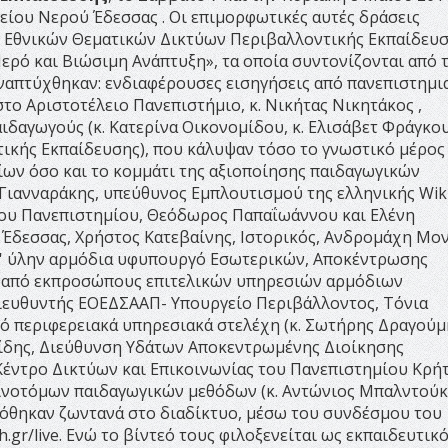
ου Νερού Έδεσσας . Οι επιμορφωτικές αυτές δράσεις
 Εθνικών Θεματικών Δικτύων Περιβαλλοντικής Εκπαίδευ
ερό και Βιώσιμη Ανάπτυξη», τα οποία συντονίζονται από 
αναπτύχθηκαν: ενδιαφέρουσες εισηγήσεις από πανεπιστημι
στο Αριστοτέλειο Πανεπιστήμιο, κ. Νικήτας Νικητάκος ,
αιδαγωγούς (κ. Κατερίνα Οικονομίδου, κ. Ελισάβετ Φράγκου
ικής Εκπαίδευσης), που κάλυψαν τόσο το γνωστικό μέρος
ίων όσο και το κομμάτι της αξιοποίησης παιδαγωγικών
 Γιανναράκης, υπεύθυνος Εμπλουτισμού της ελληνικής Wiki
ίου Πανεπιστημίου, Θεόδωρος Παπαΐωάννου και Ελένη
Έδεσσας, Χρήστος Κατεβαίνης, Ιστορικός, Ανδρομάχη Μον
αθ' ύλην αρμόδια υφυπουργό Εσωτερικών, Αποκέντρωσης
, από εκπροσώπους επιτελικών υπηρεσιών αρμόδιων
Διευθυντής ΕΟΕΔΣΑΑΠ- Υπουργείο Περιβάλλοντος, Τόνια
ό περιφερειακά υπηρεσιακά στελέχη (κ. Σωτήρης Δραγούμ
λίδης, Διεύθυνση Υδάτων Αποκεντρωμένης Διοίκησης
ντρο Δικτύων και Επικοινωνίας του Πανεπιστημίου Κρήτη
αινοτόμων παιδαγωγικών μεθόδων (κ. Αντώνιος Μπαλντούκ
αδόθηκαν ζωντανά στο διαδίκτυο, μέσω του συνδέσμου του
h.gr/live. Ενώ το βίντεό τους φιλοξενείται ως εκπαιδευτικ