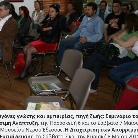
γόνες γνώσης και εμπειρίας, πηγή ζωής: Σεμινάριο τ
ώσιμη Ανάπτυξη
, την Παρασκευή 6 και το Σάββατο 7 Μαΐου
 Μουσείου Νερού Έδεσσας
.
Η Διαχείριση των Απορριμ
 Εκπαίδευσης
, το Σάββατο 7 και την Κυριακή 8 Μαΐου 201