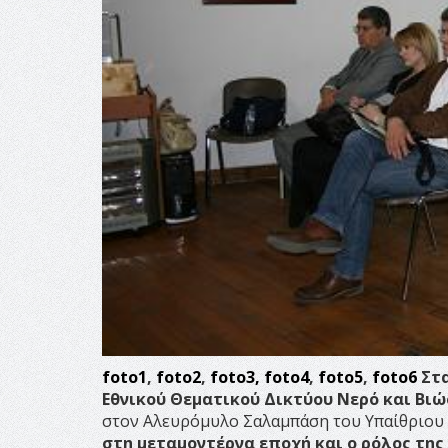
foto1
,
foto2
,
foto3,
foto4
,
foto5
,
foto6
Στα
Εθνικού Θεματικού Δικτύου Νερό και Βι
στον Αλευρόμυλο Σαλαμπάση του Υπαίθριου
στη μεταμοντέρνα εποχή και ο ρόλος της