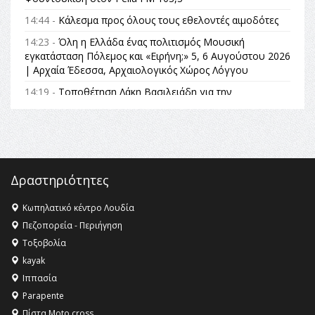
14:44 -
Κάλεσμα προς όλους τους εθελοντές αιμοδότες
14:23 -
Όλη η Ελλάδα ένας πολιτισμός Μουσική
εγκατάσταση Πόλεμος και «Ειρήνη;» 5, 6 Αυγούστου 2026
| Αρχαία Έδεσσα, Αρχαιολογικός Χώρος Λόγγου
14:19 -
Τοποθέτηση Λάκη Βασιλειάδη για την
Αναθεώρηση του Συντάγματος: «Σε τέτοιες κορυφαίες
θεσμικές διαδικασίες υπάρχει μόνο η ευθύνη απέναντι
στις επόμενες γενιές»
16:35 -
Το πρόγραμμα του ΠΑΟΚ στον δεύτερο γύρο του
Champions League!
Δραστηριότητες
16:27 -
Όλυμπος: Εντάχθηκε στον Κατάλογο Παγκόσμιας
Κληρονομιάς της UNESCO – Ομόφωνη η απόφαση Ο
Κωπηλατικό κέντρο Λουδία
Όλυμπος αναγνωρίστηκε ως φυσικό και πολιτιστικό
Πεζοπορεία - Περιήγηση
αγαθό εξέχουσας οικουμενικής αξίας για την
Τοξοβολία
ανθρωπότητα
kayak
16:18 -
ΕΝΟΡΙΑΚΕΣ ΚΑΛΟΚΑΙΡΙΝΕΣ ΔΡΑΣΕΙΣ ΓΙΑ ΠΑΙΔΙΑ
Ιππασία
ΣΤΗΝ ΕΔΕΣΣΑ
Parapente
Πίστα Moto cross