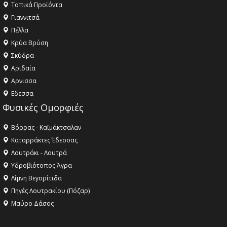
Τοπικά Προϊόντα
Γιαννιτσά
Πέλλα
Κρύα Βρύση
Σκύδρα
Αριδαία
Aρνισσα
Eδεσσα
Φυσικές Ομορφιές
Βόρρας - Καϊμάκτσαλαν
Καταρράκτες Έδεσσας
Λουτράκι - Λουτρά
Υδροβιότοπος Άγρα
Λίμνη Βεγορίτιδα
Πηγές Λουτρακίου (Πόζαρ)
Μαύρο Δάσος