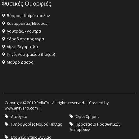
Φυσικές Ομορφιές
Βόρρας - Καϊμάκτσαλαν
Καταρράκτες Έδεσσας
Λουτράκι - Λουτρά
Υδροβιότοπος Άγρα
Λίμνη Βεγορίτιδα
Πηγές Λουτρακίου (Πόζαρ)
Μαύρο Δάσος
Copyright © 2019 PellaTv - All rights reserved. | Created by
www.aneveno.com
|
Διαύγεια
Όροι Χρήσης
Πληροφορίες Νομού Πέλλας
Προστασία Προσωπικών
Δεδομένων
Στοιχεία Επικοινωνίας