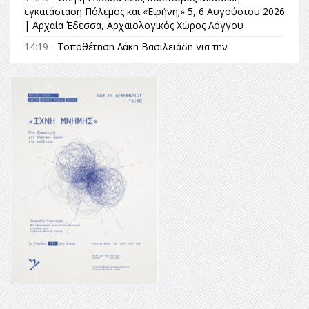
εγκατάσταση Πόλεμος και «Ειρήνη;» 5, 6 Αυγούστου 2026
| Αρχαία Έδεσσα, Αρχαιολογικός Χώρος Λόγγου
14:19 -
Τοποθέτηση Λάκη Βασιλειάδη για την
Αναθεώρηση του Συντάγματος: «Σε τέτοιες κορυφαίες
θεσμικές διαδικασίες υπάρχει μόνο η ευθύνη απέναντι
στις επόμενες γενιές»
16:35 -
Το πρόγραμμα του ΠΑΟΚ στον δεύτερο γύρο του
Champions League!
16:27 -
Όλυμπος: Εντάχθηκε στον Κατάλογο Παγκόσμιας
Κληρονομιάς της UNESCO – Ομόφωνη η απόφαση Ο
Όλυμπος αναγνωρίστηκε ως φυσικό και πολιτιστικό
αγαθό εξέχουσας οικουμενικής αξίας για την
ανθρωπότητα
16:18 -
ΕΝΟΡΙΑΚΕΣ ΚΑΛΟΚΑΙΡΙΝΕΣ ΔΡΑΣΕΙΣ ΓΙΑ ΠΑΙΔΙΑ
ΣΤΗΝ ΕΔΕΣΣΑ