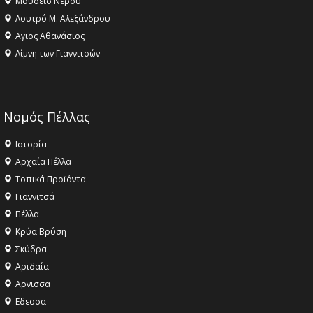
Μουσείο Νερού
Λουτρό Μ. Αλεξάνδρου
Αγιος Αθανάσιος
Λίμνη των Γιαννιτσών
Νομός Πέλλας
Ιστορία
Αρχαία Πέλλα
Τοπικά Προϊόντα
Γιαννιτσά
Πέλλα
Κρύα Βρύση
Σκύδρα
Αριδαία
Aρνισσα
Eδεσσα