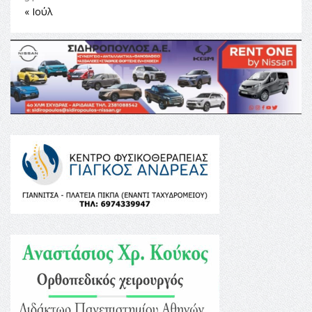
« Ιούλ