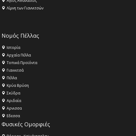
Αγιος Αθανάσιος
Λίμνη των Γιαννιτσών
Νομός Πέλλας
Ιστορία
Αρχαία Πέλλα
Τοπικά Προϊόντα
Γιαννιτσά
Πέλλα
Κρύα Βρύση
Σκύδρα
Αριδαία
Aρνισσα
Eδεσσα
Φυσικές Ομορφιές