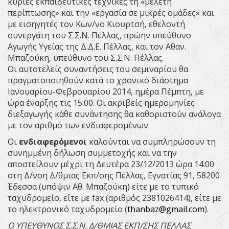
κύριες εκπαιδευτικές τεχνικές τη «μελέτη
περίπτωσης» και την «εργασία σε μικρές ομάδες» και
με εισηγητές τον Κων/νο Κιουρτσή, εθελοντή
συνεργάτη του Σ.Σ.Ν. Πέλλας, πρώην υπεύθυνο
Αγωγής Υγείας της Δ.Δ.Ε. Πέλλας, και τον Αθαν.
Μπαζούκη, υπεύθυνο του Σ.Σ.Ν. Πέλλας.
Οι αυτοτελείς συναντήσεις του σεμιναρίου θα
πραγματοποιηθούν κατά το χρονικό διάστημα
Ιανουαρίου-Φεβρουαρίου 2014, ημέρα Πέμπτη, με
ώρα έναρξης τις 15:00. Οι ακριβείς ημερομηνίες
διεξαγωγής κάθε συνάντησης θα καθοριστούν ανάλογα
με τον αριθμό των ενδιαφερομένων.
Οι
ενδιαφερόμενοι
καλούνται να συμπληρώσουν τη
συνημμένη δήλωση συμμετοχής και να την
αποστείλουν μέχρι τη Δευτέρα 23/12/2013 ώρα 14:00
στη Δ/νση Δ/θμιας Εκπ/σης Πέλλας, Εγνατίας 91, 58200
Έδεσσα (υπόψιν Αθ. Μπαζούκη) είτε με το τυπικό
ταχυδρομείο, είτε με fax (αριθμός 2381026414), είτε με
το ηλεκτρονικό ταχυδρομείο (
thanbaz@gmail.com
).
Ο ΥΠΕΥΘΥΝΟΣ Σ.Σ.Ν. Δ/ΘΜΙΑΣ ΕΚΠ/ΣΗΣ ΠΕΛΛΑΣ