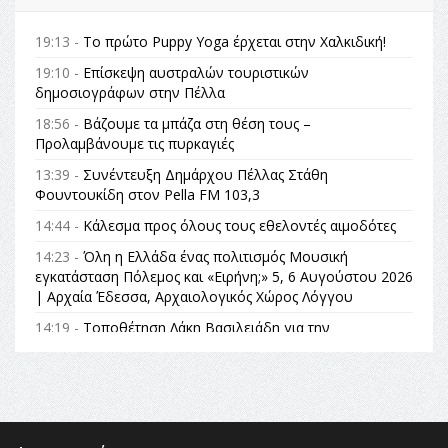
19:13 -
Το πρώτο Puppy Yoga έρχεται στην Χαλκιδική!
19:10 -
Επίσκεψη αυστραλών τουριστικών
δημοσιογράφων στην Πέλλα
18:56 -
Βάζουμε τα μπάζα στη θέση τους –
Προλαμβάνουμε τις πυρκαγιές
13:39 -
Συνέντευξη Δημάρχου Πέλλας Στάθη
Φουντουκίδη στον Pella FM 103,3
14:44 -
Κάλεσμα προς όλους τους εθελοντές αιμοδότες
14:23 -
Όλη η Ελλάδα ένας πολιτισμός Μουσική
εγκατάσταση Πόλεμος και «Ειρήνη;» 5, 6 Αυγούστου 2026
| Αρχαία Έδεσσα, Αρχαιολογικός Χώρος Λόγγου
14:19 -
Τοποθέτηση Λάκη Βασιλειάδη για την
Αναθεώρηση του Συντάγματος: «Σε τέτοιες κορυφαίες
θεσμικές διαδικασίες υπάρχει μόνο η ευθύνη απέναντι
στις επόμενες γενιές»
16:35 -
Το πρόγραμμα του ΠΑΟΚ στον δεύτερο γύρο του
Champions League!