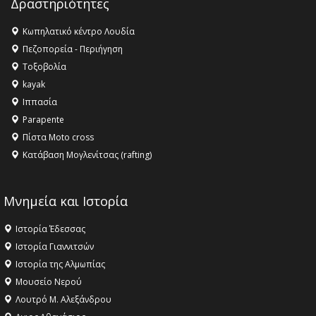
Δραστηριότητες
16:27 -
Όλυμπος: Εντάχθηκε στον Κατάλογο Παγκόσμιας
Κληρονομιάς της UNESCO – Ομόφωνη η απόφαση Ο
Κωπηλατικό κέντρο Λουδία
Όλυμπος αναγνωρίστηκε ως φυσικό και πολιτιστικό
Πεζοπορεία - Περιήγηση
αγαθό εξέχουσας οικουμενικής αξίας για την
Τοξοβολία
ανθρωπότητα
kayak
16:18 -
ΕΝΟΡΙΑΚΕΣ ΚΑΛΟΚΑΙΡΙΝΕΣ ΔΡΑΣΕΙΣ ΓΙΑ ΠΑΙΔΙΑ
Ιππασία
ΣΤΗΝ ΕΔΕΣΣΑ
Parapente
Πίστα Moto cross
Κατάβαση Μογλενίτσας (rafting)
Μνημεία και Ιστορία
Ιστορία Έδεσσας
Ιστορία Γιαννιτσών
Ιστορία της Αλμωπίας
Μουσείο Νερού
Λουτρό Μ. Αλεξάνδρου