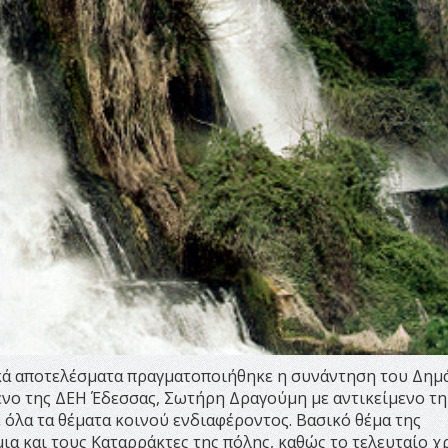
τικά αποτελέσματα πραγματοποιήθηκε η συνάντηση του Δη
νο της ΔΕΗ Έδεσσας, Σωτήρη Δραγούμη με αντικείμενο τη
 όλα τα θέματα κοινού ενδιαφέροντος. Βασικό θέμα της
ια και τους Καταρράκτες της πόλης, καθώς το τελευταίο χ