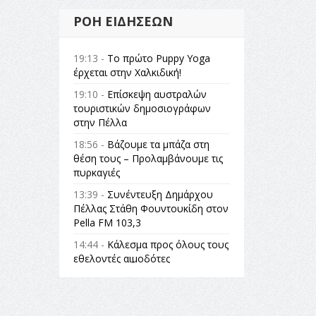
ΡΟΉ ΕΙΔΉΣΕΩΝ
19:13 -
Το πρώτο Puppy Yoga
έρχεται στην Χαλκιδική!
19:10 -
Επίσκεψη αυστραλών
τουριστικών δημοσιογράφων
στην Πέλλα
18:56 -
Βάζουμε τα μπάζα στη
θέση τους – Προλαμβάνουμε τις
πυρκαγιές
13:39 -
Συνέντευξη Δημάρχου
Πέλλας Στάθη Φουντουκίδη στον
Pella FM 103,3
14:44 -
Κάλεσμα προς όλους τους
εθελοντές αιμοδότες
14:23 -
Όλη η Ελλάδα ένας
πολιτισμός Μουσική
εγκατάσταση Πόλεμος και