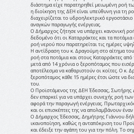
διάστημα είχε παρατηρηθεί μειωμένη ροή τω
η διοίκηση της ΔΕΗ είναι υπεύθυνη για τη ρ
διαχειρίζεται το υδροηλεκτρικό εργοστάσιο
αναγκών παραγωγής ενέργειας.
Ο Δήμαρχος ζήτησε να υπάρχει κανονική ροή
δεδομένο ότι οι Καταρράκτες και τα ποτάμια 
ροή νερού που παρατηρείται τις ημέρες υψη
Η αντίδραση του κ. Δραγούμη στο αίτημα το
ροή στα ποτάμια και στους Καταρράκτες από
μετά από 14 χρόνια ο ξεροπόταμος που εισέ
αποτέλεσμα να καθαριστούν οι κοίτες. Ο κ. 
ξεροπόταμος κάθε 15 ημέρες έτσι ώστε να δι
του.
Ο Προϊστάμενος της ΔΕΗ Έδεσσας, Σωτήρης 
δεν επαρκεί για να υπάρχει συνεχής ροή τω
αφορά την παραγωγή ενέργειας. Πρωταρχικός
και οι επισκέπτες της να απολαμβάνουν ένα
Ο Δήμαρχος Έδεσσας, Δημήτρης Γιάννου δήλω
ικανοποίηση, καθώς η ανταπόκριση του Προϊ
και έδειξε την αγάπη του για την πόλη. Το σ