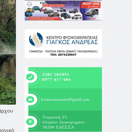
μάρχου
ρονικό