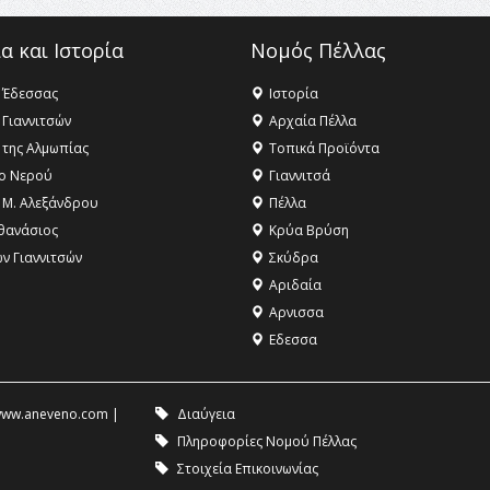
α και Ιστορία
Νομός Πέλλας
 Έδεσσας
Ιστορία
 Γιαννιτσών
Αρχαία Πέλλα
 της Αλμωπίας
Τοπικά Προϊόντα
ο Νερού
Γιαννιτσά
 Μ. Αλεξάνδρου
Πέλλα
θανάσιος
Κρύα Βρύση
ων Γιαννιτσών
Σκύδρα
Αριδαία
Aρνισσα
Eδεσσα
ww.aneveno.com
|
Διαύγεια
Πληροφορίες Νομού Πέλλας
Στοιχεία Επικοινωνίας