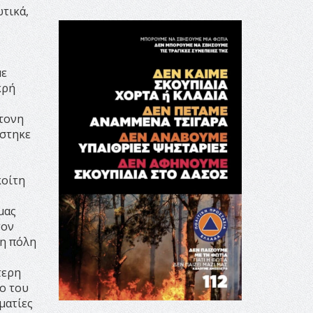
τικά,
με
κρή
ντονη
ύστηκε
κοίτη
μας
σον
 η πόλη
τερη
ο του
ματίες