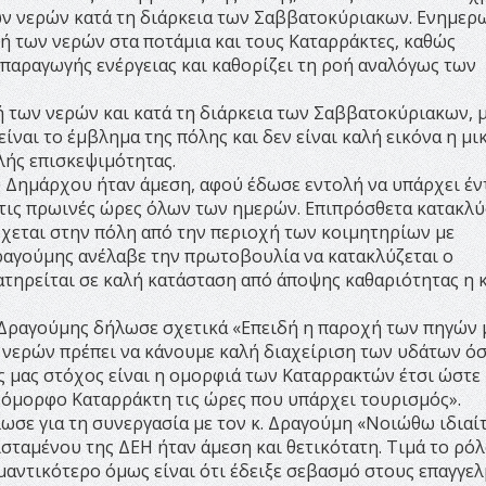
ν νερών κατά τη διάρκεια των Σαββατοκύριακων. Ενημερω
οή των νερών στα ποτάμια και τους Καταρράκτες, καθώς
 παραγωγής ενέργειας και καθορίζει τη ροή αναλόγως των
 των νερών και κατά τη διάρκεια των Σαββατοκύριακων, 
είναι το έμβλημα της πόλης και δεν είναι καλή εικόνα η μι
λής επισκεψιμότητας.
υ Δημάρχου ήταν άμεση, αφού έδωσε εντολή να υπάρχει έ
 τις πρωινές ώρες όλων των ημερών. Επιπρόσθετα κατακλ
ρχεται στην πόλη από την περιοχή των κοιμητηρίων με
Δραγούμης ανέλαβε την πρωτοβουλία να κατακλύζεται ο
ατηρείται σε καλή κατάσταση από άποψης καθαριότητας η 
Δραγούμης δήλωσε σχετικά «Επειδή η παροχή των πηγών 
ν νερών πρέπει να κάνουμε καλή διαχείριση των υδάτων ό
 μας στόχος είναι η ομορφιά των Καταρρακτών έτσι ώστε
ν όμορφο Καταρράκτη τις ώρες που υπάρχει τουρισμός».
σε για τη συνεργασία με τον κ. Δραγούμη «Νοιώθω ιδιαί
σταμένου της ΔΕΗ ήταν άμεση και θετικότατη. Τιμά το ρόλ
ημαντικότερο όμως είναι ότι έδειξε σεβασμό στους επαγγελ