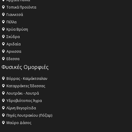
Τοπικά Προϊόντα
Γιαννιτσά
Πέλλα
Κρύα Βρύση
Σκύδρα
Αριδαία
Aρνισσα
Eδεσσα
Φυσικές Ομορφιές
Βόρρας - Καϊμάκτσαλαν
Καταρράκτες Έδεσσας
Λουτράκι - Λουτρά
Υδροβιότοπος Άγρα
Λίμνη Βεγορίτιδα
Πηγές Λουτρακίου (Πόζαρ)
Μαύρο Δάσος