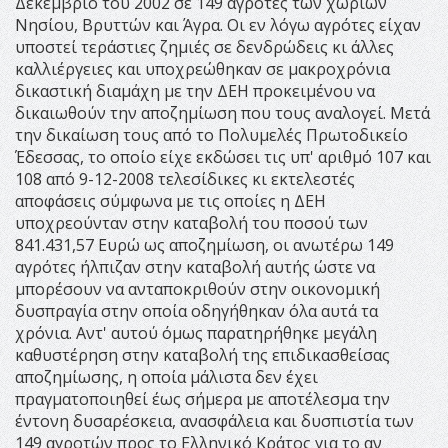
Δεκέμβριο του 2002 σε 149 αγρότες των χωριών
Νησίου, Βρυττών και Άγρα. Οι εν λόγω αγρότες είχαν
υποστεί τεράστιες ζημιές σε δενδρώδεις κι άλλες
καλλιέργειες και υποχρεώθηκαν σε μακροχρόνια
δικαστική διαμάχη με την ΔΕΗ προκειμένου να
δικαιωθούν την αποζημίωση που τους αναλογεί. Μετά
την δικαίωση τους από το Πολυμελές Πρωτοδικείο
Έδεσσας, το οποίο είχε εκδώσει τις υπ' αριθμό 107 και
108 από 9-12-2008 τελεσίδικες κι εκτελεστές
αποφάσεις σύμφωνα με τις οποίες η ΔΕΗ
υποχρεούνταν στην καταβολή του ποσού των
841.431,57 Ευρώ ως αποζημίωση, οι ανωτέρω 149
αγρότες ήλπιζαν στην καταβολή αυτής ώστε να
μπορέσουν να ανταποκριθούν στην οικονομική
δυσπραγία στην οποία οδηγήθηκαν όλα αυτά τα
χρόνια. Αντ' αυτού όμως παρατηρήθηκε μεγάλη
καθυστέρηση στην καταβολή της επιδικασθείσας
αποζημίωσης, η οποία μάλιστα δεν έχει
πραγματοποιηθεί έως σήμερα με αποτέλεσμα την
έντονη δυσαρέσκεια, ανασφάλεια και δυσπιστία των
149 αγροτών προς το Ελληνικό Κράτος για το αν