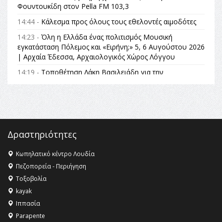
Φουντουκίδη στον Pella FM 103,3
14:44 -
Κάλεσμα προς όλους τους εθελοντές αιμοδότες
14:23 -
Όλη η Ελλάδα ένας πολιτισμός Μουσική
εγκατάσταση Πόλεμος και «Ειρήνη;» 5, 6 Αυγούστου 2026
| Αρχαία Έδεσσα, Αρχαιολογικός Χώρος Λόγγου
14:19 -
Τοποθέτηση Λάκη Βασιλειάδη για την
Αναθεώρηση του Συντάγματος: «Σε τέτοιες κορυφαίες
θεσμικές διαδικασίες υπάρχει μόνο η ευθύνη απέναντι
στις επόμενες γενιές»
16:35 -
Το πρόγραμμα του ΠΑΟΚ στον δεύτερο γύρο του
Champions League!
Δραστηριότητες
16:27 -
Όλυμπος: Εντάχθηκε στον Κατάλογο Παγκόσμιας
Κληρονομιάς της UNESCO – Ομόφωνη η απόφαση Ο
Κωπηλατικό κέντρο Λουδία
Όλυμπος αναγνωρίστηκε ως φυσικό και πολιτιστικό
Πεζοπορεία - Περιήγηση
αγαθό εξέχουσας οικουμενικής αξίας για την
Τοξοβολία
ανθρωπότητα
kayak
16:18 -
ΕΝΟΡΙΑΚΕΣ ΚΑΛΟΚΑΙΡΙΝΕΣ ΔΡΑΣΕΙΣ ΓΙΑ ΠΑΙΔΙΑ
Ιππασία
ΣΤΗΝ ΕΔΕΣΣΑ
Parapente