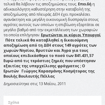
τελικά θα λάβουν τις αποζημιώσεις τους.
Επειδή
η
αδικαιολόγητη καθυστέρηση στην καταβολή της
αποζημίωσης από πλευράς ΔΕΗ έχει προκαλέσει
αγανάκτηση και μεγάλη οικονομική δυσπραγία στους
αγρότες αυτούς των οποίων η επιβίωση εξαρτάται σε
μεγάλο βαθμό από την εκμετάλλευση των χωραφιών
τα οποία επλήγησαν.
Ερωτώνται οι κύριοι Υπουργοί
Πότε τελικά θα καταβληθεί η δικαιούμενη
αποζημίωση από τη ΔΕΗ στους 149 αγρότες των
χωριών Νησίου, Βρυττών και Άγρα για τους
οποίους επιδικάσθηκε το ποσό των
841.431,57
Ευρώ
από τις τεράστιες ζημιές που υπέστησαν
εξαιτίας της υπερχείλισης φράγματος ;
Ο
Ερωτών
Γιώργος Καρασμάνης
Κοσμήτορας της
Βουλής
Βουλευτής Πέλλας
Δημοσιεύτηκε στις 13 Μαΐου, 2011
Σχόλια