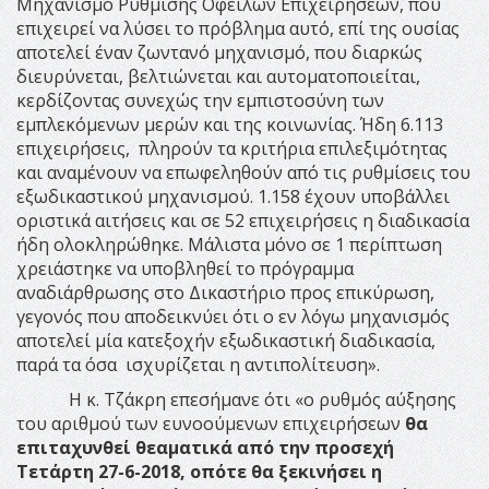
Μηχανισμό Ρύθμισης Οφειλών Επιχειρήσεων, που
επιχειρεί να λύσει το πρόβλημα αυτό, επί της ουσίας
αποτελεί έναν ζωντανό μηχανισμό, που διαρκώς
διευρύνεται, βελτιώνεται και αυτοματοποιείται,
κερδίζοντας συνεχώς την εμπιστοσύνη των
εμπλεκόμενων μερών και της κοινωνίας. Ήδη 6.113
επιχειρήσεις, πληρούν τα κριτήρια επιλεξιμότητας
και αναμένουν να επωφεληθούν από τις ρυθμίσεις του
εξωδικαστικού μηχανισμού. 1.158 έχουν υποβάλλει
οριστικά αιτήσεις και σε 52 επιχειρήσεις η διαδικασία
ήδη ολοκληρώθηκε. Μάλιστα μόνο σε 1 περίπτωση
χρειάστηκε να υποβληθεί το πρόγραμμα
αναδιάρθρωσης στο Δικαστήριο προς επικύρωση,
γεγονός που αποδεικνύει ότι ο εν λόγω μηχανισμός
αποτελεί μία κατεξοχήν εξωδικαστική διαδικασία,
παρά τα όσα ισχυρίζεται η αντιπολίτευση».
Η κ. Τζάκρη επεσήμανε ότι «ο ρυθμός αύξησης
του αριθμού των ευνοούμενων επιχειρήσεων
θα
επιταχυνθεί θεαματικά από την προσεχή
Τετάρτη 27-6-2018, οπότε θα ξεκινήσει η