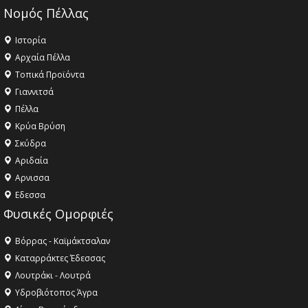
Νομός Πέλλας
Ιστορία
Αρχαία Πέλλα
Τοπικά Προϊόντα
Γιαννιτσά
Πέλλα
Κρύα Βρύση
Σκύδρα
Αριδαία
Aρνισσα
Eδεσσα
Φυσικές Ομορφιές
Βόρρας - Καϊμάκτσαλαν
Καταρράκτες Έδεσσας
Λουτράκι - Λουτρά
Υδροβιότοπος Άγρα