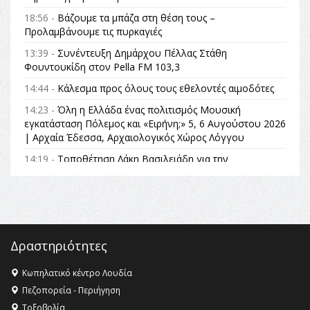
18:56 -
Βάζουμε τα μπάζα στη θέση τους –
Προλαμβάνουμε τις πυρκαγιές
13:39 -
Συνέντευξη Δημάρχου Πέλλας Στάθη
Φουντουκίδη στον Pella FM 103,3
14:44 -
Κάλεσμα προς όλους τους εθελοντές αιμοδότες
14:23 -
Όλη η Ελλάδα ένας πολιτισμός Μουσική
εγκατάσταση Πόλεμος και «Ειρήνη;» 5, 6 Αυγούστου 2026
| Αρχαία Έδεσσα, Αρχαιολογικός Χώρος Λόγγου
14:19 -
Τοποθέτηση Λάκη Βασιλειάδη για την
Αναθεώρηση του Συντάγματος: «Σε τέτοιες κορυφαίες
θεσμικές διαδικασίες υπάρχει μόνο η ευθύνη απέναντι
στις επόμενες γενιές»
16:35 -
Το πρόγραμμα του ΠΑΟΚ στον δεύτερο γύρο του
Champions League!
Δραστηριότητες
16:27 -
Όλυμπος: Εντάχθηκε στον Κατάλογο Παγκόσμιας
Κληρονομιάς της UNESCO – Ομόφωνη η απόφαση Ο
Κωπηλατικό κέντρο Λουδία
Όλυμπος αναγνωρίστηκε ως φυσικό και πολιτιστικό
Πεζοπορεία - Περιήγηση
αγαθό εξέχουσας οικουμενικής αξίας για την
Τοξοβολία