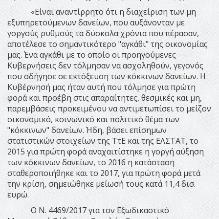
«Είναι αναντίρρητο ότι η διαχείριση των μη
εξυπηρετούμενων δανείων, που αυξάνονταν με
γοργούς ρυθμούς τα δύσκολα χρόνια που πέρασαν,
αποτέλεσε το σημαντικότερο "αγκάθι" της οικονομίας
μας. Ένα αγκάθι με το οποίο οι προηγούμενες
Κυβερνήσεις δεν τόλμησαν να ασχοληθούν, γεγονός
που οδήγησε σε εκτόξευση των κόκκινων δανείων. Η
Κυβέρνησή μας ήταν αυτή που τόλμησε για πρώτη
φορά και προέβη στις απαραίτητες, θεσμικές και μη,
παρεμβάσεις προκειμένου να αντιμετωπίσει το μείζον
οικονομικό, κοινωνικό και πολιτικό θέμα των
"κόκκινων" δανείων. Ήδη, βάσει επίσημων
στατιστικών στοιχείων της ΤτΕ και της ΕΛΣΤΑΤ, το
2015 για πρώτη φορά αναχαιτίστηκε η γοργή αύξηση
των κόκκινων δανείων, το 2016 η κατάσταση
σταθεροποιήθηκε και το 2017, για πρώτη φορά μετά
την κρίση, σημειώθηκε μείωσή τους κατά 11,4 δισ.
ευρώ.
Ο Ν. 4469/2017 για τον Εξωδικαστικό