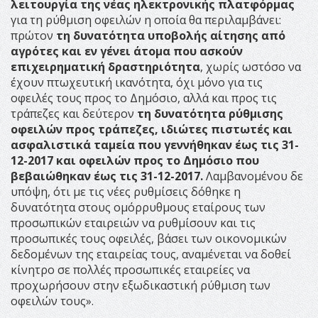
λειτουργία της νέας ηλεκτρονικής πλατφόρμας
για τη ρύθμιση οφειλών η οποία θα περιλαμβάνει:
πρώτον
τη δυνατότητα υποβολής αίτησης από
αγρότες και εν γένει άτομα που ασκούν
επιχειρηματική δραστηριότητα
, χωρίς ωστόσο να
έχουν πτωχευτική ικανότητα, όχι μόνο για τις
οφειλές τους προς το Δημόσιο, αλλά και προς τις
τράπεζες και δεύτερον
τη δυνατότητα ρύθμισης
οφειλών προς τράπεζες, ιδιώτες πιστωτές και
ασφαλιστικά ταμεία που γεννήθηκαν έως τις 31-
12-2017 και οφειλών προς το Δημόσιο που
βεβαιώθηκαν έως τις 31-12-2017.
Λαμβανομένου δε
υπόψη, ότι με τις νέες ρυθμίσεις δόθηκε η
δυνατότητα στους ομόρρυθμους εταίρους των
προσωπικών εταιρειών να ρυθμίσουν και τις
προσωπικές τους οφειλές, βάσει των οικονομικών
δεδομένων της εταιρείας τους, αναμένεται να δοθεί
κίνητρο σε πολλές προσωπικές εταιρείες να
προχωρήσουν στην εξωδικαστική ρύθμιση των
οφειλών τους».