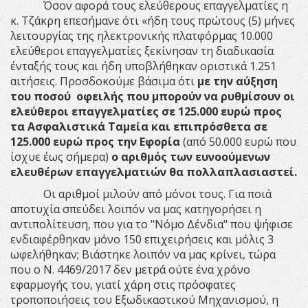
Όσον αφορά τους ελεύθερους επαγγελματίες η
κ. Τζάκρη επεσήμανε ότι «ήδη τους πρώτους (5) μήνες
λειτουργίας της ηλεκτρονικής πλατφόρμας 10.000
ελεύθεροι επαγγελματίες ξεκίνησαν τη διαδικασία
ένταξής τους και ήδη υποβλήθηκαν οριστικά 1.251
αιτήσεις. Προσδοκούμε βάσιμα ότι
με την αύξηση
του ποσού οφειλής που μπορούν να ρυθμίσουν οι
ελεύθεροι επαγγελματίες σε 125.000 ευρώ προς
τα Ασφαλιστικά Ταμεία και επιπρόσθετα σε
125.000 ευρώ προς την Εφορία
(από 50.000 ευρώ που
ίσχυε έως σήμερα)
ο αριθμός των ευνοούμενων
ελευθέρων επαγγελματιών θα πολλαπλασιαστεί.
Οι αριθμοί μιλούν από μόνοι τους. Για ποιά
αποτυχία σπεύδει λοιπόν να μας κατηγορήσει η
αντιπολίτευση, που για το "Νόμο Δένδια" που ψήφισε
ενδιαφέρθηκαν μόνο 150 επιχειρήσεις και μόλις 3
ωφελήθηκαν; Βιάστηκε λοιπόν να μας κρίνει, τώρα
που ο Ν. 4469/2017 δεν μετρά ούτε ένα χρόνο
εφαρμογής του, γιατί χάρη στις πρόσφατες
τροποποιήσεις του Εξωδικαστικού Μηχανισμού, η