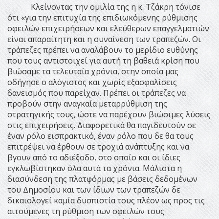
Κλείνοντας την ομιλία της η κ. Τζάκρη τόνισε
ότι «για την επιτυχία της επιδιωκόμενης ρύθμισης
οφειλών επιχειρήσεων και ελεύθερων επαγγελματιών
είναι απαραίτητη και η συναίνεση των τραπεζών. Οι
τράπεζες πρέπει να αναλάβουν το μερίδιο ευθύνης
που τους αντιστοιχεί για αυτή τη βαθειά κρίση που
βιώσαμε τα τελευταία χρόνια, στην οποία μας
οδήγησε ο αλόγιστος και χωρίς εξασφαλίσεις
δανεισμός που παρείχαν. Πρέπει οι τράπεζες να
προβούν στην αναγκαία μεταρρύθμιση της
στρατηγικής τους, ώστε να παρέχουν βιώσιμες λύσεις
στις επιχειρήσεις. Διαφορετικά θα παγιδευτούν σε
έναν ρόλο εισπρακτικό, έναν ρόλο που δε θα τους
επιτρέψει να έρθουν σε τροχιά ανάπτυξης και να
βγουν από το αδιέξοδο, στο οποίο και οι ίδιες
εγκλωβίστηκαν όλα αυτά τα χρόνια. Μάλιστα η
διασύνδεση της πλατφόρμας με βάσεις δεδομένων
του Δημοσίου και των ίδιων των τραπεζών δε
δικαιολογεί καμία δυσπιστία τους πλέον ως προς τις
αιτούμενες τη ρύθμιση των οφειλών τους