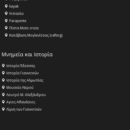
ανθρωπότητα
kayak
16:18 -
ΕΝΟΡΙΑΚΕΣ ΚΑΛΟΚΑΙΡΙΝΕΣ ΔΡΑΣΕΙΣ ΓΙΑ ΠΑΙΔΙΑ
Ιππασία
ΣΤΗΝ ΕΔΕΣΣΑ
Parapente
Πίστα Moto cross
Κατάβαση Μογλενίτσας (rafting)
Μνημεία και Ιστορία
Ιστορία Έδεσσας
Ιστορία Γιαννιτσών
Ιστορία της Αλμωπίας
Μουσείο Νερού
Λουτρό Μ. Αλεξάνδρου
Αγιος Αθανάσιος
Λίμνη των Γιαννιτσών