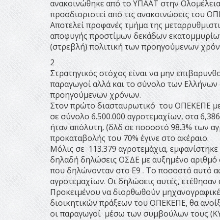
ανακοινώθηκε από το ΥΠΑΑΤ στην Ολομέλεια τ
προσδιοριστεί από τις ανακοινώσεις του ΟΠΕ
Αποτελεί προφανές τμήμα της μεταρρυθμιστι
αποφυγής προστίμων δεκάδων εκατομμυρίων 
(στρεβλή) πολιτική των προηγούμενων χρόν
2
Στρατηγικός στόχος είναι να μην επιβαρυνθο
παραγωγοί αλλά και το σύνολο των Ελλήνων
προηγούμενων χρόνων.
Στον πρώτο διασταυρωτικό του ΟΠΕΚΕΠΕ με
σε σύνολο 6.500.000 αγροτεμαχίων, στα 6,38
ήταν απόλυτη, (δλδ σε ποσοστό 98.3% των α
προκαταβολής του 70% έγινε στο ακέραιο.
Μόλις σε 113.379 αγροτεμάχια, εμφανίστηκ
δηλαδή δηλώσεις ΟΣΔΕ με αυξημένο αριθμό 
που δηλώνονταν στο Ε9 . Το ποσοστό αυτό 
αγροτεμαχίων. Οι δηλώσεις αυτές, ετέθησαν 
Προκειμένου να διορθωθούν μηχανογραφικέ
διοικητικών πράξεων του ΟΠΕΚΕΠΕ, θα ανοίξ
οι παραγωγοί μέσω των συμβούλων τους (ΚΥΔ