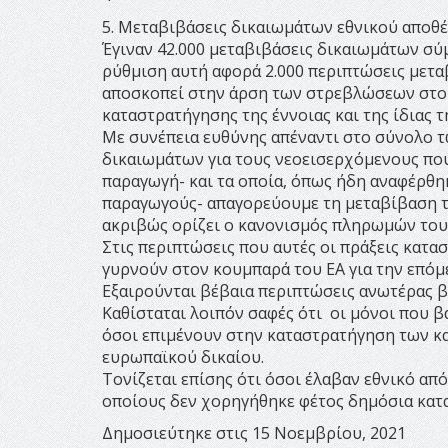
5. Μεταβιβάσεις δικαιωμάτων εθνικού αποθ
Έγιναν 42.000 μεταβιβάσεις δικαιωμάτων σ
ρύθμιση αυτή αφορά 2.000 περιπτώσεις μετα
αποσκοπεί στην άρση των στρεβλώσεων στο 
καταστρατήγησης της έννοιας και της ίδιας 
Με συνέπεια ευθύνης απέναντι στο σύνολο 
δικαιωμάτων για τους νεοεισερχόμενους πο
παραγωγή- και τα οποία, όπως ήδη αναφέρθη
παραγωγούς- απαγορεύουμε τη μεταβίβαση τ
ακριβώς ορίζει ο κανονισμός πληρωμών το
Στις περιπτώσεις που αυτές οι πράξεις κατ
γυρνούν στον κουμπαρά του ΕΑ για την επόμ
Εξαιρούνται βέβαια περιπτώσεις ανωτέρας β
Καθίσταται λοιπόν σαφές ότι οι μόνοι που β
όσοι επιμένουν στην καταστρατήγηση των κ
ευρωπαϊκού δικαίου.
Τονίζεται επίσης ότι όσοι έλαβαν εθνικό α
οποίους δεν χορηγήθηκε φέτος δημόσια κατα
Δημοσιεύτηκε στις 15 Νοεμβρίου, 2021