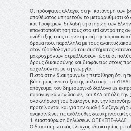
Οι πρόσφατες αλλαγές στην κατανομή των βο
αποθέματος υπηρετούν το μεταρρυθμιστικό 
και Τροφίμων, δηλαδή τη στήριξη των Ελλή
επανατοποθέτηση τους στο επίκεντρο της αν
ανάδειξης τους στην κορυφή της παραγωγική
όραμα που, παράλληλα με τους αναπτυξιακού
στον εξορθολογισμό του συστήματος καταν
μακροχρόνιων στρεβλώσεων, ώστε οι πολύτι
όρους δικαιοσύνης και διαφάνειας στους πρ
ασχολούνται με τη γεωργία.
Πιστό στην διακηρυγμένη πεποίθηση ότι η 
βάση μιας αναπτυξιακής πολιτικής, το ΥΠΑΑ
απόγευμα, τον δημιουργικό διάλογο με εκπ
παραγωγικών ενώσεων, και ΚΥΔ απ’ όλη την 
ολοκλήρωση του διαλόγου και την κατανόησ
προτείνονται και για την ομαλή διεξαγωγή
ανακοινώνει τις ακόλουθες διευκρινιστικές 
1. Διασταύρωση δηλώσεων ΟΠΕΚΕΠΕ-ΑΑΔΕ
Ο διασταυρωτικός έλεγχος ιδιοκτησίας μετ