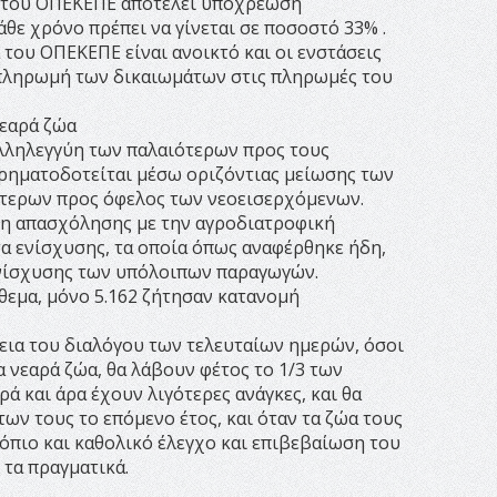
 του ΟΠΕΚΕΠΕ αποτελεί υποχρέωση
θε χρόνο πρέπει να γίνεται σε ποσοστό 33% .
 του ΟΠΕΚΕΠΕ είναι ανοικτό και οι ενστάσεις
οπληρωμή των δικαιωμάτων στις πληρωμές του
νεαρά ζώα
αλληλεγγύη των παλαιότερων προς τους
Χρηματοδοτείται μέσω οριζόντιας μείωσης των
τερων προς όφελος των νεοεισερχόμενων.
η απασχόλησης με την αγροδιατροφική
α ενίσχυσης, τα οποία όπως αναφέρθηκε ήδη,
ενίσχυσης των υπόλοιπων παραγωγών.
όθεμα, μόνο 5.162 ζήτησαν κατανομή
κεια του διαλόγου των τελευταίων ημερών, όσοι
 νεαρά ζώα, θα λάβουν φέτος το 1/3 των
ά και άρα έχουν λιγότερες ανάγκες, και θα
ων τους το επόμενο έτος, και όταν τα ζώα τους
τόπιο και καθολικό έλεγχο και επιβεβαίωση του
τα πραγματικά.