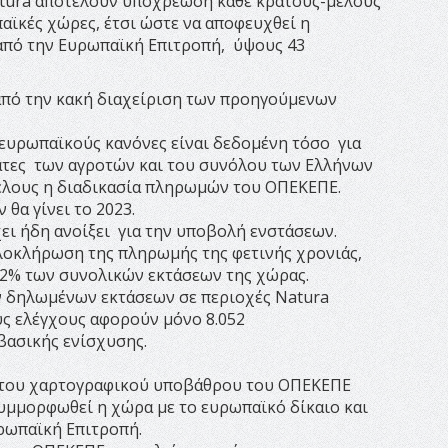
Natura αποτελούν υποχρέωση κάθε κράτους-μέλους
παϊκές χώρες, έτσι ώστε να αποφευχθεί η
 από την Ευρωπαϊκή Επιτροπή, ύψους 43
από την κακή διαχείριση των προηγούμενων
ευρωπαϊκούς κανόνες είναι δεδομένη τόσο για
λάτες των αγροτών και του συνόλου των Ελλήνων
ιτέλους η διαδικασία πληρωμών του ΟΠΕΚΕΠΕ.
α γίνει το 2023.
ι ήδη ανοίξει για την υποβολή ενστάσεων.
ολοκλήρωση της πληρωμής της φετινής χρονιάς,
0,2% των συνολικών εκτάσεων της χώρας.
ν δηλωμένων εκτάσεων σε περιοχές Natura
ς ελέγχους αφορούν μόνο 8.052
βασικής ενίσχυσης.
η του χαρτογραφικού υποβάθρου του ΟΠΕΚΕΠΕ
υμμορφωθεί η χώρα με το ευρωπαϊκό δίκαιο και
ρωπαϊκή Επιτροπή.