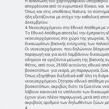
Η ανανέωση του χαρτογραφικού υποβάθρου
απορρέουσα από το ευρωπαϊκό δίκαιο, και κά
Όπως και στις υποθέσεις Natura, το σύστημα
ήδη εξετάζονται με στόχο την καθολική απ
Δεκεμβρίου.
4. Νεοεισερχόμενοι στο Εθνικό Απόθεμα με 
Το Εθνικό Απόθεμα αποτελεί την έμπρακτη 
νεοεισερχόμενους στο χώρο της γεωργίας. 
δικαιωμάτων βασικής ενίσχυσης των παλαιό
Οι νεοεισερχόμενοι που δηλώνουν δέσμευσ
παραγωγή και για αυτό λαμβάνουν δικαιώματ
οδηγούν σε οριζόντια μείωση της βασικής 
Φέτος, από τους 29.000 αιτούντες εθνικό απ
βοσκοτόπων για νεαρά, μη παραγωγικά, ζώα.
Όπως εξηγήθηκε διεξοδικά καθ’ όλη τη διάρ
νεοεισερχόμενοι ζήτησαν εθνικό απόθεμα για
βοσκοτόπων, ακριβώς διότι τα ζώα είναι νεαρ
λάβουν κανονικά το υπόλοιπο των δικαιωμάτ
έχουν γίνει πλέον παραγωγικά, μετά από επι
ακριβούς αριθμού των δηλωθέντων ζώων με 
4