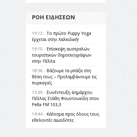
ΡΟΉ ΕΙΔΉΣΕΩΝ
19:13 -
Το πρώτο Puppy Yoga
έρχεται στην Χαλκιδική!
19:10 -
Επίσκεψη αυστραλών
τουριστικών δημοσιογράφων
στην Πέλλα
18:56 -
Βάζουμε τα μπάζα στη
θέση τους – Προλαμβάνουμε τις
πυρκαγιές
13:39 -
Συνέντευξη Δημάρχου
Πέλλας Στάθη Φουντουκίδη στον
Pella FM 103,3
14:44 -
Κάλεσμα προς όλους τους
εθελοντές αιμοδότες
14:23 -
Όλη η Ελλάδα ένας
πολιτισμός Μουσική