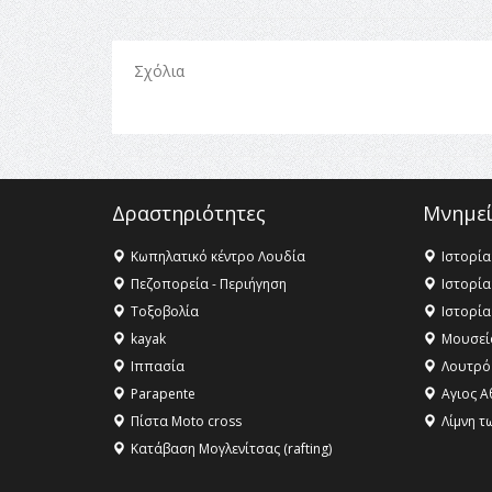
Σχόλια
Δραστηριότητες
Μνημεί
Κωπηλατικό κέντρο Λουδία
Ιστορία
Πεζοπορεία - Περιήγηση
Ιστορία
Τοξοβολία
Ιστορία
kayak
Μουσεί
Ιππασία
Λουτρό
Parapente
Αγιος Α
Πίστα Moto cross
Λίμνη τ
Κατάβαση Μογλενίτσας (rafting)