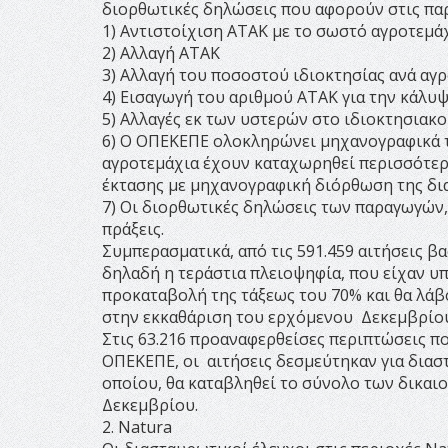
διορθωτικές δηλώσεις που αφορούν στις πα
1) Αντιστοίχιση ΑΤΑΚ με το σωστό αγροτεμά
2) Αλλαγή ΑΤΑΚ
3) Αλλαγή του ποσοστού ιδιοκτησίας ανά αγ
4) Εισαγωγή του αριθμού ΑΤΑΚ για την κάλυ
5) Αλλαγές εκ των υστερών στο ιδιοκτησιακο
6) Ο ΟΠΕΚΕΠΕ ολοκληρώνει μηχανογραφικά τ
αγροτεμάχια έχουν καταχωρηθεί περισσότερ
έκτασης με μηχανογραφική διόρθωση της δι
7) Οι διορθωτικές δηλώσεις των παραγωγών,
πράξεις.
Συμπερασματικά, από τις 591.459 αιτήσεις βα
δηλαδή η τεράστια πλειοψηφία, που είχαν υ
προκαταβολή της τάξεως του 70% και θα λάβ
στην εκκαθάριση του ερχόμενου Δεκεμβρίο
Στις 63.216 προαναφερθείσες περιπτώσεις π
ΟΠΕΚΕΠΕ, οι αιτήσεις δεσμεύτηκαν για διασ
οποίου, θα καταβληθεί το σύνολο των δικα
Δεκεμβρίου.
2. Natura