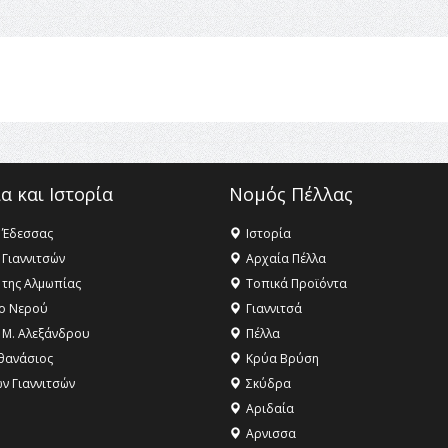
α και Ιστορία
Νομός Πέλλας
 Έδεσσας
Ιστορία
 Γιαννιτσών
Αρχαία Πέλλα
 της Αλμωπίας
Τοπικά Προϊόντα
ο Νερού
Γιαννιτσά
 Μ. Αλεξάνδρου
Πέλλα
θανάσιος
Κρύα Βρύση
ων Γιαννιτσών
Σκύδρα
Αριδαία
Aρνισσα