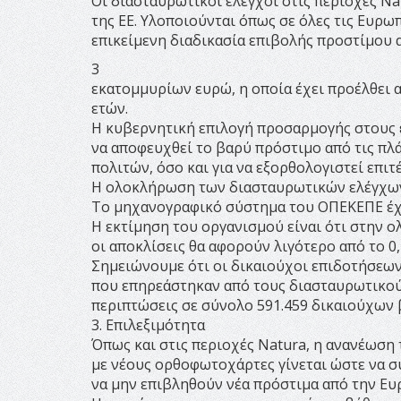
Οι διασταυρωτικοί έλεγχοι στις περιοχές 
της ΕΕ. Υλοποιούνται όπως σε όλες τις Ευρω
επικείμενη διαδικασία επιβολής προστίμου
3
εκατομμυρίων ευρώ, η οποία έχει προέλθει 
ετών.
Η κυβερνητική επιλογή προσαρμογής στους 
να αποφευχθεί το βαρύ πρόστιμο από τις π
πολιτών, όσο και για να εξορθολογιστεί επ
Η ολοκλήρωση των διασταυρωτικών ελέγχων θ
Το μηχανογραφικό σύστημα του ΟΠΕΚΕΠΕ έχε
Η εκτίμηση του οργανισμού είναι ότι στην 
οι αποκλίσεις θα αφορούν λιγότερο από το 
Σημειώνουμε ότι οι δικαιούχοι επιδοτήσεω
που επηρεάστηκαν από τους διασταυρωτικού
περιπτώσεις σε σύνολο 591.459 δικαιούχων 
3. Επιλεξιμότητα
Όπως και στις περιοχές Natura, η ανανέωσ
με νέους ορθοφωτοχάρτες γίνεται ώστε να σ
να μην επιβληθούν νέα πρόστιμα από την Ευ