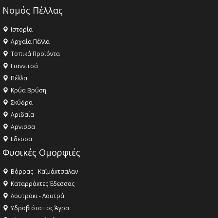
Νομός Πέλλας
Ιστορία
Αρχαία Πέλλα
Τοπικά Προϊόντα
Γιαννιτσά
Πέλλα
Κρύα Βρύση
Σκύδρα
Αριδαία
Aρνισσα
Eδεσσα
Φυσικές Ομορφιές
Βόρρας - Καϊμάκτσαλαν
Καταρράκτες Έδεσσας
Λουτράκι - Λουτρά
Υδροβιότοπος Άγρα