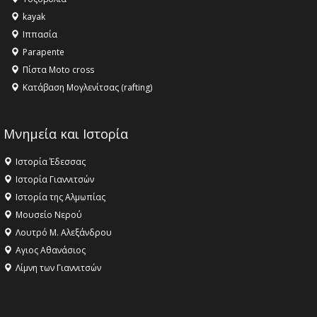
ανθρωπότητα
kayak
16:18 -
ΕΝΟΡΙΑΚΕΣ ΚΑΛΟΚΑΙΡΙΝΕΣ ΔΡΑΣΕΙΣ ΓΙΑ ΠΑΙΔΙΑ
Ιππασία
ΣΤΗΝ ΕΔΕΣΣΑ
Parapente
Πίστα Moto cross
Κατάβαση Μογλενίτσας (rafting)
Μνημεία και Ιστορία
Ιστορία Έδεσσας
Ιστορία Γιαννιτσών
Ιστορία της Αλμωπίας
Μουσείο Νερού
Λουτρό Μ. Αλεξάνδρου
Αγιος Αθανάσιος
Λίμνη των Γιαννιτσών