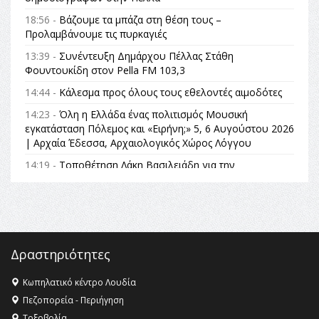
18:56 -
Βάζουμε τα μπάζα στη θέση τους –
Προλαμβάνουμε τις πυρκαγιές
13:39 -
Συνέντευξη Δημάρχου Πέλλας Στάθη
Φουντουκίδη στον Pella FM 103,3
14:44 -
Κάλεσμα προς όλους τους εθελοντές αιμοδότες
14:23 -
Όλη η Ελλάδα ένας πολιτισμός Μουσική
εγκατάσταση Πόλεμος και «Ειρήνη;» 5, 6 Αυγούστου 2026
| Αρχαία Έδεσσα, Αρχαιολογικός Χώρος Λόγγου
14:19 -
Τοποθέτηση Λάκη Βασιλειάδη για την
Αναθεώρηση του Συντάγματος: «Σε τέτοιες κορυφαίες
θεσμικές διαδικασίες υπάρχει μόνο η ευθύνη απέναντι
στις επόμενες γενιές»
16:35 -
Το πρόγραμμα του ΠΑΟΚ στον δεύτερο γύρο του
Champions League!
Δραστηριότητες
16:27 -
Όλυμπος: Εντάχθηκε στον Κατάλογο Παγκόσμιας
Κληρονομιάς της UNESCO – Ομόφωνη η απόφαση Ο
Κωπηλατικό κέντρο Λουδία
Όλυμπος αναγνωρίστηκε ως φυσικό και πολιτιστικό
Πεζοπορεία - Περιήγηση
αγαθό εξέχουσας οικουμενικής αξίας για την
Τοξοβολία