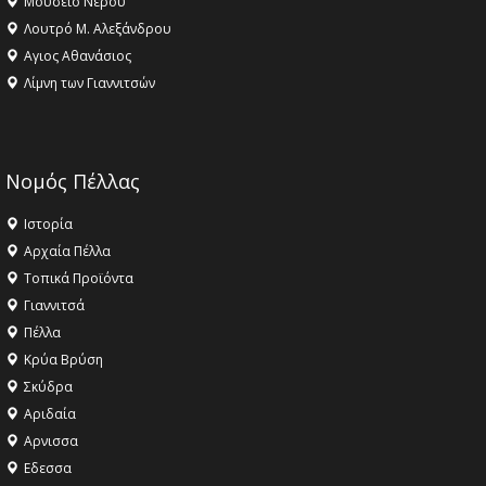
Μουσείο Νερού
Λουτρό Μ. Αλεξάνδρου
Αγιος Αθανάσιος
Λίμνη των Γιαννιτσών
Νομός Πέλλας
Ιστορία
Αρχαία Πέλλα
Τοπικά Προϊόντα
Γιαννιτσά
Πέλλα
Κρύα Βρύση
Σκύδρα
Αριδαία
Aρνισσα
Eδεσσα