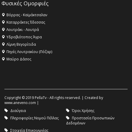
Φυσικές Ομορφιές
Βόρρας - Καϊμάκτσαλαν
Καταρράκτες Έδεσσας
Λουτράκι - Λουτρά
Υδροβιότοπος Άγρα
Λίμνη Βεγορίτιδα
Πηγές Λουτρακίου (Πόζαρ)
Μαύρο Δάσος
Copyright © 2019 PellaTv - All rights reserved. | Created by
www.aneveno.com
|
Διαύγεια
Όροι Χρήσης
Πληροφορίες Νομού Πέλλας
Προστασία Προσωπικών
Δεδομένων
Στοιχεία Επικοινωνίας