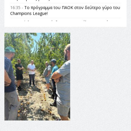
16:35 -
Το πρόγραμμα του ΠΑΟΚ στον δεύτερο γύρο του
Champions League!
16:27 -
Όλυμπος: Εντάχθηκε στον Κατάλογο Παγκόσμιας
Κληρονομιάς της UNESCO – Ομόφωνη η απόφαση Ο
Όλυμπος αναγνωρίστηκε ως φυσικό και πολιτιστικό
αγαθό εξέχουσας οικουμενικής αξίας για την
ανθρωπότητα
16:18 -
ΕΝΟΡΙΑΚΕΣ ΚΑΛΟΚΑΙΡΙΝΕΣ ΔΡΑΣΕΙΣ ΓΙΑ ΠΑΙΔΙΑ
ΣΤΗΝ ΕΔΕΣΣΑ
16:15 -
Εργασίες συντήρησης οδοφωτισμού στην Ενωτική
Οδό Σίνδου από την Περιφέρεια Κεντρικής Μακεδονίας
11:36 -
Λάκης Βασιλειάδης, Συνέντευξη PellaFm 103,3 για
το Μουσείο της Πέλλας, Λουτρά Πόζαρ και Χιονοδρομικό
18:09 -
Αυτό το καλοκαίρι δίνουμε ραντεβού στο πιο
όμορφο θερινό σινεμά της Ελλάδας!