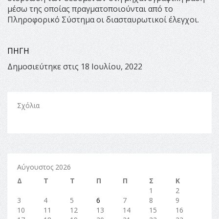
µέσω της οποίας πραγµατοποιούνται από το
Πληροφορικό Σύστηµα οι διασταυρωτικοί έλεγχοι.
ΠΗΓΗ
Δημοσιεύτηκε στις 18 Ιουλίου, 2022
Σχόλια
Αύγουστος 2026
Δ
Τ
Τ
Π
Π
Σ
Κ
1
2
3
4
5
6
7
8
9
10
11
12
13
14
15
16