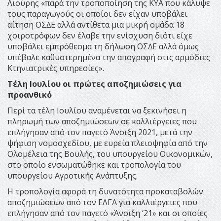
Λιούρης «παρά την τροποποίηση της ΚΥΑ που κάλυψε
τους παραγωγούς οι οποίοι δεν είχαν υποβάλει
αίτηση ΟΣ∆Ε αλλά αντίθετα µια µικρή οµάδα 18
χοιροτρόφων δεν έλαβε την ενίσχυση διότι είχε
υποβάλει εµπρόθεσµα τη δήλωση ΟΣ∆Ε αλλά όµως
υπέβαλε καθυστερηµένα την απογραφή στις αρµόδιες
Κτηνιατρικές υπηρεσίες».
Τέλη Ιουλίου οι πρώτες αποζημιώσεις για
προανθικό
Περί τα τέλη Ιουλίου αναμένεται να ξεκινήσει η
πληρωμή των αποζημιώσεων σε καλλιέργειες που
επλήγησαν από τον παγετό Άνοιξη 2021, μετά την
ψήφιση νομοσχεδίου, με ευρεία πλειοψηφία από την
Ολομέλεια της Βουλής, του υπουργείου Οικονομικών,
στο οποίο ενσωματώθηκε και τροπολογία του
υπουργείου Αγροτικής Ανάπτυξης.
Η τροπολογία αφορά τη δυνατότητα προκαταβολών
αποζημιώσεων από τον ΕΛΓΑ για καλλιέργειες που
επλήγησαν από τον παγετό «Άνοιξη ‘21» και οι οποίες