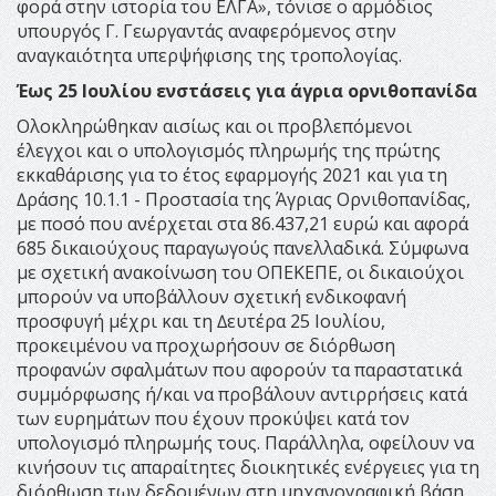
φορά στην ιστορία του ΕΛΓΑ», τόνισε ο αρμόδιος
υπουργός Γ. Γεωργαντάς αναφερόμενος στην
αναγκαιότητα υπερψήφισης της τροπολογίας.
Έως 25 Ιουλίου ενστάσεις για άγρια ορνιθοπανίδα
Ολοκληρώθηκαν αισίως και οι προβλεπόµενοι
έλεγχοι και ο υπολογισµός πληρωµής της πρώτης
εκκαθάρισης για το έτος εφαρµογής 2021 και για τη
∆ράσης 10.1.1 - Προστασία της Άγριας Ορνιθοπανίδας,
µε ποσό που ανέρχεται στα 86.437,21 ευρώ και αφορά
685 δικαιούχους παραγωγούς πανελλαδικά. Σύµφωνα
µε σχετική ανακοίνωση του ΟΠΕΚΕΠΕ, οι δικαιούχοι
µπορούν να υποβάλλουν σχετική ενδικοφανή
προσφυγή µέχρι και τη ∆ευτέρα 25 Ιουλίου,
προκειµένου να προχωρήσουν σε διόρθωση
προφανών σφαλµάτων που αφορούν τα παραστατικά
συµµόρφωσης ή/και να προβάλουν αντιρρήσεις κατά
των ευρηµάτων που έχουν προκύψει κατά τον
υπολογισµό πληρωµής τους. Παράλληλα, οφείλουν να
κινήσουν τις απαραίτητες διοικητικές ενέργειες για τη
διόρθωση των δεδοµένων στη µηχανογραφική βάση