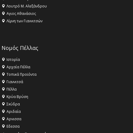
Λουτρό Μ. Αλεξάνδρου
Αγιος Αθανάσιος
Λίμνη των Γιαννιτσών
Νομός Πέλλας
Ιστορία
Αρχαία Πέλλα
Τοπικά Προϊόντα
Γιαννιτσά
Πέλλα
Κρύα Βρύση
Σκύδρα
Αριδαία
Aρνισσα
Eδεσσα