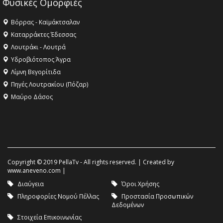
Φυσικές Ομορφιές
Βόρρας - Καϊμάκτσαλαν
Καταρράκτες Έδεσσας
Λουτράκι - Λουτρά
Υδροβιότοπος Άγρα
Λίμνη Βεγορίτιδα
Πηγές Λουτρακίου (Πόζαρ)
Μαύρο Δάσος
Copyright © 2019 PellaTv - All rights reserved. | Created by
www.aneveno.com
|
Διαύγεια
Όροι Χρήσης
Πληροφορίες Νομού Πέλλας
Προστασία Προσωπικών
Δεδομένων
Στοιχεία Επικοινωνίας