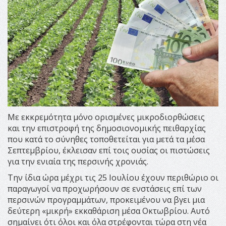
Με εκκρεµότητα µόνο ορισµένες µικροδιορθώσεις
και την επιστροφή της δηµοσιονοµικής πειθαρχίας
που κατά το σύνηθες τοποθετείται για µετά τα µέσα
Σεπτεµβρίου, έκλεισαν επί τοις ουσίας οι πιστώσεις
για την ενιαία της περσινής χρονιάς.
Την ίδια ώρα µέχρι τις 25 Ιουλίου έχουν περιθώριο οι
παραγωγοί να προχωρήσουν σε ενστάσεις επί των
περσινών προγραµµάτων, προκειµένου να βγει µια
δεύτερη «µικρή» εκκαθάριση µέσα Οκτωβρίου. Αυτό
σηµαίνει ότι όλοι και όλα στρέφονται τώρα στη νέα