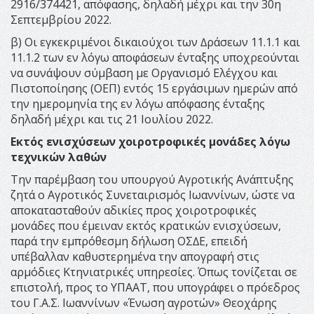
2916/374421, απόφασης, δηλαδή µέχρι και την 30η
Σεπτεµβρίου 2022.
β) Οι εγκεκριµένοι δικαιούχοι των ∆ράσεων 11.1.1 και
11.1.2 των εν λόγω αποφάσεων ένταξης υποχρεούνται
να συνάψουν σύµβαση µε Οργανισµό Ελέγχου και
Πιστοποίησης (ΟΕΠ) εντός 15 εργάσιµων ηµερών από
την ηµεροµηνία της εν λόγω απόφασης ένταξης
δηλαδή µέχρι και τις 21 Ιουλίου 2022.
Εκτός ενισχύσεων χοιροτροφικές µονάδες λόγω
τεχνικών λαθών
Την παρέµβαση του υπουργού Αγροτικής Ανάπτυξης
ζητά ο Αγροτικός Συνεταιρισµός Ιωαννίνων, ώστε να
αποκατασταθούν αδικίες προς χοιροτροφικές
µονάδες που έµειναν εκτός κρατικών ενισχύσεων,
παρά την εµπρόθεσµη δήλωση ΟΣ∆Ε, επειδή
υπέβαλλαν καθυστερηµένα την απογραφή στις
αρµόδιες Κτηνιατρικές υπηρεσίες. Όπως τονίζεται σε
επιστολή, προς το ΥΠΑΑΤ, που υπογράφει ο πρόεδρος
του Γ.Α.Σ. Ιωαννίνων «Ένωση αγροτών» Θεοχάρης