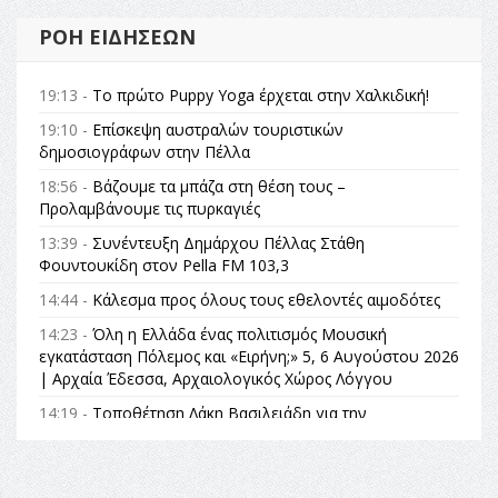
ΡΟΉ ΕΙΔΉΣΕΩΝ
19:13 -
Το πρώτο Puppy Yoga έρχεται στην Χαλκιδική!
19:10 -
Επίσκεψη αυστραλών τουριστικών
δημοσιογράφων στην Πέλλα
18:56 -
Βάζουμε τα μπάζα στη θέση τους –
Προλαμβάνουμε τις πυρκαγιές
13:39 -
Συνέντευξη Δημάρχου Πέλλας Στάθη
Φουντουκίδη στον Pella FM 103,3
14:44 -
Κάλεσμα προς όλους τους εθελοντές αιμοδότες
14:23 -
Όλη η Ελλάδα ένας πολιτισμός Μουσική
εγκατάσταση Πόλεμος και «Ειρήνη;» 5, 6 Αυγούστου 2026
| Αρχαία Έδεσσα, Αρχαιολογικός Χώρος Λόγγου
14:19 -
Τοποθέτηση Λάκη Βασιλειάδη για την
Αναθεώρηση του Συντάγματος: «Σε τέτοιες κορυφαίες
θεσμικές διαδικασίες υπάρχει μόνο η ευθύνη απέναντι
στις επόμενες γενιές»