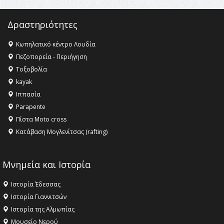
16:35 -
Το πρόγραμμα του ΠΑΟΚ στον δεύτερο γύρο του
Champions League!
Δραστηριότητες
16:27 -
Όλυμπος: Εντάχθηκε στον Κατάλογο Παγκόσμιας
Κληρονομιάς της UNESCO – Ομόφωνη η απόφαση Ο
Κωπηλατικό κέντρο Λουδία
Όλυμπος αναγνωρίστηκε ως φυσικό και πολιτιστικό
Πεζοπορεία - Περιήγηση
αγαθό εξέχουσας οικουμενικής αξίας για την
Τοξοβολία
ανθρωπότητα
kayak
16:18 -
ΕΝΟΡΙΑΚΕΣ ΚΑΛΟΚΑΙΡΙΝΕΣ ΔΡΑΣΕΙΣ ΓΙΑ ΠΑΙΔΙΑ
Ιππασία
ΣΤΗΝ ΕΔΕΣΣΑ
Parapente
Πίστα Moto cross
Κατάβαση Μογλενίτσας (rafting)
Μνημεία και Ιστορία
Ιστορία Έδεσσας
Ιστορία Γιαννιτσών
Ιστορία της Αλμωπίας
Μουσείο Νερού