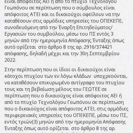
είναι απόφοιτος ΑΕΙ ή από το πτυχίο Τεχνολόγου
Γεωπόνου σε περίπτωση που ο σύµβουλος είναι
απόφοιτος ΑΤΕΙ και οι δικαιούχοι οφείλουν να την
καταθέσουν στις αρµόδιες υπηρεσίες του ΟΠΕΚΕΠΕ,
συνοδευόµενη από την Έναρξη Επιτηδεύµατος/
Εργασιών του συµβούλου, µέσω του ΠΣ εντός 3
µηνών από την ηµεροµηνία Απόφασης Ένταξης όπως
αυτό ορίζεται στο άρθρο 8 της αρ. 2916/374421
απόφασης, δηλαδή µέχρι και την 30η Σεπτεµβρίου
2022.
Στην περίπτωση που οι ίδιοι οι δικαιούχοι είναι
κάτοχοι πτυχίου των εν λόγω κλάδων υποχρεούνται,
να καταθέσουν επικυρωµένο αντίγραφο του πτυχίου
τους και τη βεβαίωση µέλους του ΓΕΩΤΕΕ σε
περίπτωση που ο δικαιούχος είναι απόφοιτος ΑΕΙ ή
από το πτυχίο Τεχνολόγου Γεωπόνου σε περίπτωση
που ο δικαιούχος είναι απόφοιτος ΑΤΕΙ, στις αρµόδιες
περιφερειακές υπηρεσίες του ΟΠΕΚΕΠΕ, µέσω του ΠΣ,
εντός τριών(3) µηνών από την ηµεροµηνία Απόφασης
Ένταξης όπως αυτό ορίζεται στο άρθρο 8 της αρ.