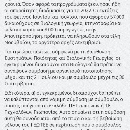
χρονιά. Όσον αφορά τα προγράµµατα ξεκίνησαν ήδη
οι απαραίτητες διαδικασίες για το 2022. Οι εντάξεις
του φετινού Ιουνίου και Ιουλίου, που αφορούν 57.000
δικαιούχους σε Βιολογική γεωργία, κτηνοτροφία και
µελισσοκοµία και 8.000 παραγωγούς στην
Απονιτροποίηση, πρόκειται να πληρωθούν στα τέλη
Νοεµβρίου, το αργότερο αρχές ∆εκεµβρίου.
Για την ώρα, πάντως, σύµφωνα µε τη ∆ιεύθυνση
Συστηµάτων Ποιότητας και Βιολογικής Γεωργίας οι
εγκεκριµένοι δικαιούχοι στα Βιολογικά θα πρέπει να
συνάψουν σύµβαση µε οργανισµό πιστοποίησης
µέχρι και τις 21 Ιουλίου και µε σύµβουλο µέχρι τις 30
Σεπτεµβρίου.
Ειδικότερα, α) οι εγκεκριµένοι δικαιούχοι θα πρέπει
να καλύπτονται από νόµιµη σύµβαση µε σύµβουλο, ο
οποίος υπάγεται στον κλάδο ΠΕ Γεωπόνων ή ΤΕ
Τεχνολόγων Γεωπονίας. Αυτό σηµαίνει ότι η σύµβαση
αυτή θα συνοδεύεται από το πτυχίο και τη βεβαίωση
µέλους του ΓΕΩΤΕΕ σε περίπτωση που ο σύµβουλος