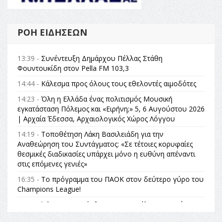
ΡΟΉ ΕΙΔΉΣΕΩΝ
13:39 -
Συνέντευξη Δημάρχου Πέλλας Στάθη
Φουντουκίδη στον Pella FM 103,3
14:44 -
Κάλεσμα προς όλους τους εθελοντές αιμοδότες
14:23 -
Όλη η Ελλάδα ένας πολιτισμός Μουσική
εγκατάσταση Πόλεμος και «Ειρήνη;» 5, 6 Αυγούστου 2026
| Αρχαία Έδεσσα, Αρχαιολογικός Χώρος Λόγγου
14:19 -
Τοποθέτηση Λάκη Βασιλειάδη για την
Αναθεώρηση του Συντάγματος: «Σε τέτοιες κορυφαίες
θεσμικές διαδικασίες υπάρχει μόνο η ευθύνη απέναντι
στις επόμενες γενιές»
16:35 -
Το πρόγραμμα του ΠΑΟΚ στον δεύτερο γύρο του
Champions League!
16:27 -
Όλυμπος: Εντάχθηκε στον Κατάλογο Παγκόσμιας
Κληρονομιάς της UNESCO – Ομόφωνη η απόφαση Ο