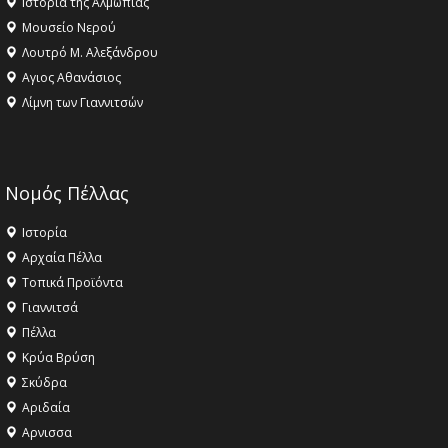
Ιστορία της Αλμωπίας
Μουσείο Νερού
Λουτρό Μ. Αλεξάνδρου
Αγιος Αθανάσιος
Λίμνη των Γιαννιτσών
Νομός Πέλλας
Ιστορία
Αρχαία Πέλλα
Τοπικά Προϊόντα
Γιαννιτσά
Πέλλα
Κρύα Βρύση
Σκύδρα
Αριδαία
Aρνισσα