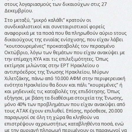
στους λογαριασμούς των δικαιούχων στις 27
Δεκεμβρίου.
Στο μεταξύ, “μικρό καλάθι” κρατούν οι
συνδικαλιστικοί και συνεταιριστικοί φορείς
αναφορικά με τα ποσά που θα πληρωθούν αύριο sτους
δικαιούχους της ενιαίας ενίσχυσης, που είχαν λάβει
“κουτσουρεμένες” προκαταβολές τον περασμένο
Οκτώβριο, λόγω των θεμάτων που είχαν ανακύψει με
την επίμαχη ΚΥΑ και τις επιλεξιμότητες. Όπως
εκτίμησε μιλώντας στην ΕΡΤ Ηρακλείου ο
αντιπρόεδρος της Ένωσης Ηρακλείου, Μύρων
Χιλετζάκης, πάνω από 10.000 ΑΦΜ στην περιφερειακή
ενότητα Ηρακλείου θα δουν και πάλι “κουρεμένες” ή
και μηδενικές τις καταβολές της επιδότησης. Όπως
εξήγησε, με βάση τα διαθέσιμα στοιχεία της Ένωσης,
μόνο 40% των προβλημάτων που είχαν ανακύψει από
τους ΑΤΑΚ έχουν επιλυθεί. Επίσης, πρόσθεσε, 20.000
παραγωγοί σε όλη τη χώρα θα κληθούν να
επιστρέψουν αχρεωστήτως καταβληθέντα ποσά, ενώ
με την αυριανή πληρωμή περιμένουν οι παραγωγοί να