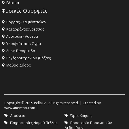
Eδεσσα
Φυσικές Ομορφιές
Βόρρας - Καϊμάκτσαλαν
Καταρράκτες Έδεσσας
Λουτράκι - Λουτρά
Υδροβιότοπος Άγρα
Λίμνη Βεγορίτιδα
Πηγές Λουτρακίου (Πόζαρ)
Μαύρο Δάσος
Copyright © 2019 PellaTv - All rights reserved. | Created by
www.aneveno.com
|
Διαύγεια
Όροι Χρήσης
Πληροφορίες Νομού Πέλλας
Προστασία Προσωπικών
Δεδομένων