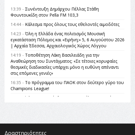
13:39 -
Συνέντευξη Δημάρχου Πέλλας Στάθη
Φουντουκίδη στον Pella FM 103,3
14:44 -
Κάλεσμα προς όλους τους εθελοντές αιμοδότες
14:23 -
Όλη η Ελλάδα ένας πολιτισμός Μουσική
εγκατάσταση Πόλεμος και «Ειρήνη;» 5, 6 Αυγούστου 2026
| Αρχαία Έδεσσα, Αρχαιολογικός Χώρος Λόγγου
14:19 -
Τοποθέτηση Λάκη Βασιλειάδη για την
Αναθεώρηση του Συντάγματος: «Σε τέτοιες κορυφαίες
θεσμικές διαδικασίες υπάρχει μόνο η ευθύνη απέναντι
στις επόμενες γενιές»
16:35 -
Το πρόγραμμα του ΠΑΟΚ στον δεύτερο γύρο του
Champions League!
16:27 -
Όλυμπος: Εντάχθηκε στον Κατάλογο Παγκόσμιας
Κληρονομιάς της UNESCO – Ομόφωνη η απόφαση Ο
Όλυμπος αναγνωρίστηκε ως φυσικό και πολιτιστικό
αγαθό εξέχουσας οικουμενικής αξίας για την
ανθρωπότητα
16:18 -
ΕΝΟΡΙΑΚΕΣ ΚΑΛΟΚΑΙΡΙΝΕΣ ΔΡΑΣΕΙΣ ΓΙΑ ΠΑΙΔΙΑ
Δραστηριότητες