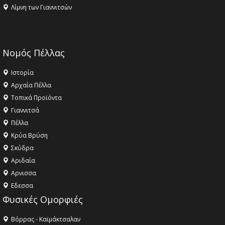
Λίμνη των Γιαννιτσών
Νομός Πέλλας
Ιστορία
Αρχαία Πέλλα
Τοπικά Προϊόντα
Γιαννιτσά
Πέλλα
Κρύα Βρύση
Σκύδρα
Αριδαία
Aρνισσα
Eδεσσα
Φυσικές Ομορφιές
Βόρρας - Καϊμάκτσαλαν