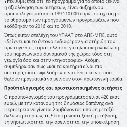
Υπενθυμίζεται ότι, το πρόγραμμα για το οποίο ξεκινά
η αξιολόγηση των αιτήσεων, είναι αυξημένου
προϋπολογισμού κατά 139.110.000 ευρώ, σε σχέση με
το άθροισμα των προηγούμενων προγραμμάτων που
εκδόθηκαν το 2016 και το 2018.
Όπως είπαν στελέχη του ΥΠΑΑΤ στο ΑΠΕ-ΜΠΕ, αυτό
«δείχνει και το έντονο ενδιαφέρον για στήριξη του
πρωτογενούς τομέα, αλλά και για ηλικιακή ανανέωση
του παραγωγικού δυναμικού της χώρας τόσο στη
γεωργία όσο και στην κτηνοτροφία». Ακόμη,
συμπλήρωσαν πως «και τα κριτήρια είναι πιο
αυστηρά, ώστε ωφελούμενοι να είναι εκείνοι που
θέλουν πραγματικά να μείνουν στον πρωτογενή τομέα.
Προϋπολογισμός και οριστικοποιημένες αιτήσεις
Ο προϋπολογισμός του προγράμματος είναι 420 εκατ.
ευρώ, με την κατανομή της δημόσιας δαπάνης ανά
Περιφέρεια να γίνεται λαμβάνοντας υπόψη μεταξύ
άλλων κριτηρίων, τη δίκαιη αναπτυξιακή μετάβαση,
τη νησιωτικότητα, την ορεινότητα, την υποεκτίμηση