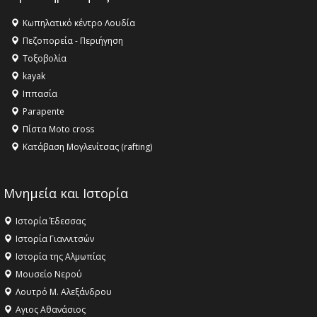
ΣΤΗΝ ΕΔΕΣΣΑ
Κωπηλατικό κέντρο Λουδία
16:15 -
Εργασίες συντήρησης οδοφωτισμού στην Ενωτική
Πεζοπορεία - Περιήγηση
Οδό Σίνδου από την Περιφέρεια Κεντρικής Μακεδονίας
Τοξοβολία
11:36 -
Λάκης Βασιλειάδης, Συνέντευξη PellaFm 103,3 για
kayak
το Μουσείο της Πέλλας, Λουτρά Πόζαρ και Χιονοδρομικό
Ιππασία
18:09 -
Αυτό το καλοκαίρι δίνουμε ραντεβού στο πιο
Parapente
όμορφο θερινό σινεμά της Ελλάδας!
Πίστα Moto cross
Κατάβαση Μογλενίτσας (rafting)
Μνημεία και Ιστορία
Ιστορία Έδεσσας
Ιστορία Γιαννιτσών
Ιστορία της Αλμωπίας
Μουσείο Νερού
Λουτρό Μ. Αλεξάνδρου
Αγιος Αθανάσιος