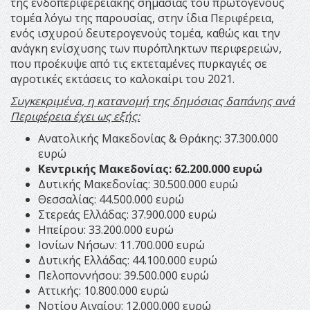
της ενδοπεριφερειακής σημασίας του πρωτογενούς
τομέα λόγω της παρουσίας, στην ίδια Περιφέρεια,
ενός ισχυρού δευτερογενούς τομέα, καθώς και την
ανάγκη ενίσχυσης των πυρόπληκτων περιφερειών,
που προέκυψε από τις εκτεταμένες πυρκαγιές σε
αγροτικές εκτάσεις το καλοκαίρι του 2021.
Συγκεκριμένα, η κατανομή της δημόσιας δαπάνης ανά
Περιφέρεια έχει ως εξής:
Ανατολικής Μακεδονίας & Θράκης: 37.300.000
ευρώ
Κεντρικής Μακεδονίας: 62.200.000 ευρώ
Δυτικής Μακεδονίας: 30.500.000 ευρώ
Θεσσαλίας: 44.500.000 ευρώ
Στερεάς Ελλάδας: 37.900.000 ευρώ
Ηπείρου: 33.200.000 ευρώ
Ιονίων Νήσων: 11.700.000 ευρώ
Δυτικής Ελλάδας: 44.100.000 ευρώ
Πελοποννήσου: 39.500.000 ευρώ
Αττικής: 10.800.000 ευρώ
Νοτίου Αιγαίου: 12.000.000 ευρώ