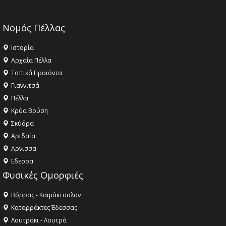
Νομός Πέλλας
Ιστορία
Αρχαία Πέλλα
Τοπικά Προϊόντα
Γιαννιτσά
Πέλλα
Κρύα Βρύση
Σκύδρα
Αριδαία
Aρνισσα
Eδεσσα
Φυσικές Ομορφιές
Βόρρας - Καϊμάκτσαλαν
Καταρράκτες Έδεσσας
Λουτράκι - Λουτρά