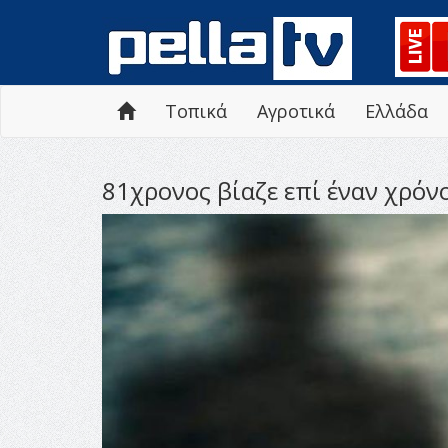
Τοπικά
Αγροτικά
Ελλάδα
81χρονος βίαζε επί έναν χρό