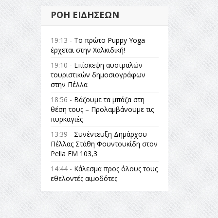
ΡΟΉ ΕΙΔΉΣΕΩΝ
19:13 -
Το πρώτο Puppy Yoga
έρχεται στην Χαλκιδική!
19:10 -
Επίσκεψη αυστραλών
τουριστικών δημοσιογράφων
στην Πέλλα
18:56 -
Βάζουμε τα μπάζα στη
θέση τους – Προλαμβάνουμε τις
πυρκαγιές
13:39 -
Συνέντευξη Δημάρχου
Πέλλας Στάθη Φουντουκίδη στον
Pella FM 103,3
14:44 -
Κάλεσμα προς όλους τους
εθελοντές αιμοδότες
14:23 -
Όλη η Ελλάδα ένας
πολιτισμός Μουσική
εγκατάσταση Πόλεμος και