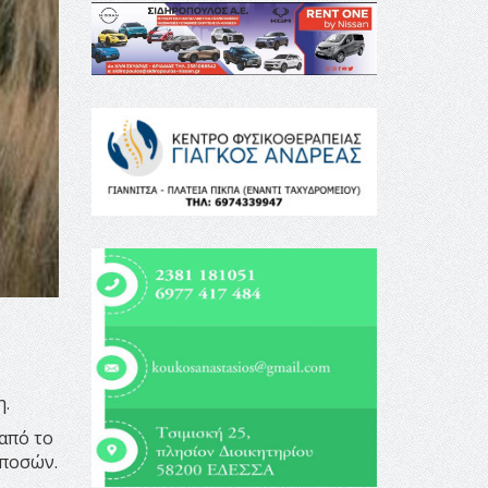
η.
από το
 ποσών.