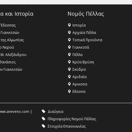
α και Ιστορία
Νομός Πέλλας
 Έδεσσας
Ιστορία
 Γιαννιτσών
Αρχαία Πέλλα
 της Αλμωπίας
Τοπικά Προϊόντα
ο Νερού
Γιαννιτσά
 Μ. Αλεξάνδρου
Πέλλα
θανάσιος
Κρύα Βρύση
ων Γιαννιτσών
Σκύδρα
Αριδαία
Aρνισσα
Eδεσσα
ww.aneveno.com
|
Διαύγεια
Πληροφορίες Νομού Πέλλας
Στοιχεία Επικοινωνίας