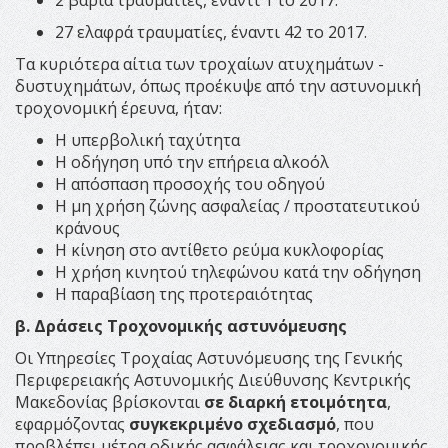
27 ελαφρά τραυματίες, έναντι 42 το 2017.
Τα κυριότερα αίτια των τροχαίων ατυχημάτων -
δυστυχημάτων, όπως προέκυψε από την αστυνομική
τροχονομική έρευνα, ήταν:
Η υπερβολική ταχύτητα
Η οδήγηση υπό την επήρεια αλκοόλ
Η απόσπαση προσοχής του οδηγού
Η μη χρήση ζώνης ασφαλείας / προστατευτικού
κράνους
Η κίνηση στο αντίθετο ρεύμα κυκλοφορίας
Η χρήση κινητού τηλεφώνου κατά την οδήγηση
Η παραβίαση της προτεραιότητας
β. Δράσεις Τροχονομικής αστυνόμευσης
Οι Υπηρεσίες Τροχαίας Αστυνόμευσης της Γενικής
Περιφερειακής Αστυνομικής Διεύθυνσης Κεντρικής
Μακεδονίας βρίσκονται
σε διαρκή ετοιμότητα
,
εφαρμόζοντας
συγκεκριμένο σχεδιασμό
, που
προβλέπει μέτρα οδικής ασφάλειας και τροχονομικής