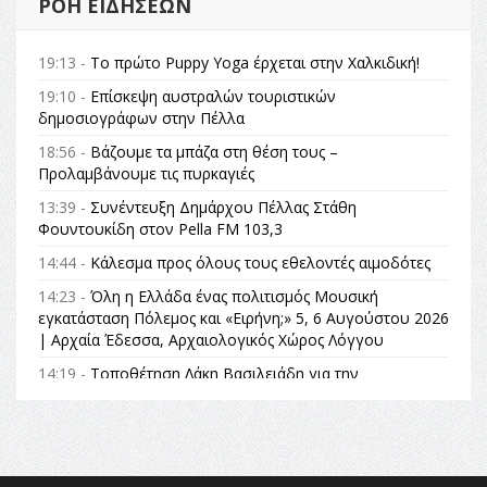
ΡΟΉ ΕΙΔΉΣΕΩΝ
19:13 -
Το πρώτο Puppy Yoga έρχεται στην Χαλκιδική!
19:10 -
Επίσκεψη αυστραλών τουριστικών
δημοσιογράφων στην Πέλλα
18:56 -
Βάζουμε τα μπάζα στη θέση τους –
Προλαμβάνουμε τις πυρκαγιές
13:39 -
Συνέντευξη Δημάρχου Πέλλας Στάθη
Φουντουκίδη στον Pella FM 103,3
14:44 -
Κάλεσμα προς όλους τους εθελοντές αιμοδότες
14:23 -
Όλη η Ελλάδα ένας πολιτισμός Μουσική
εγκατάσταση Πόλεμος και «Ειρήνη;» 5, 6 Αυγούστου 2026
| Αρχαία Έδεσσα, Αρχαιολογικός Χώρος Λόγγου
14:19 -
Τοποθέτηση Λάκη Βασιλειάδη για την
Αναθεώρηση του Συντάγματος: «Σε τέτοιες κορυφαίες
θεσμικές διαδικασίες υπάρχει μόνο η ευθύνη απέναντι
στις επόμενες γενιές»
16:35 -
Το πρόγραμμα του ΠΑΟΚ στον δεύτερο γύρο του