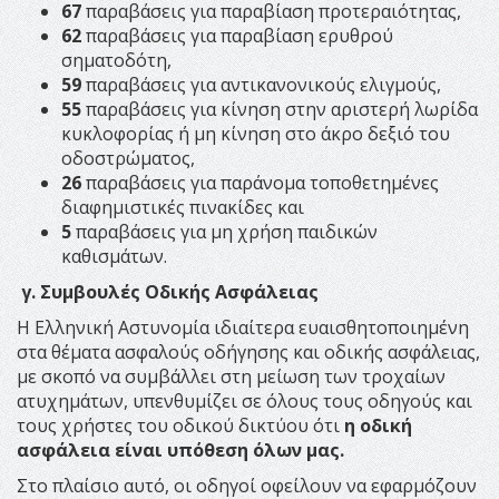
67
παραβάσεις για παραβίαση προτεραιότητας,
62
παραβάσεις για παραβίαση ερυθρού
σηματοδότη,
59
παραβάσεις για αντικανονικούς ελιγμούς,
55
παραβάσεις για κίνηση στην αριστερή λωρίδα
κυκλοφορίας ή μη κίνηση στο άκρο δεξιό του
οδοστρώματος,
26
παραβάσεις για παράνομα τοποθετημένες
διαφημιστικές πινακίδες και
5
παραβάσεις για μη χρήση παιδικών
καθισμάτων.
γ. Συμβουλές Οδικής Ασφάλειας
Η Ελληνική Αστυνομία ιδιαίτερα ευαισθητοποιημένη
στα θέματα ασφαλούς οδήγησης και οδικής ασφάλειας,
με σκοπό να συμβάλλει στη μείωση των τροχαίων
ατυχημάτων, υπενθυμίζει σε όλους τους οδηγούς και
τους χρήστες του οδικού δικτύου ότι
η οδική
ασφάλεια είναι υπόθεση όλων μας.
Στο πλαίσιο αυτό, οι οδηγοί οφείλουν να εφαρμόζουν