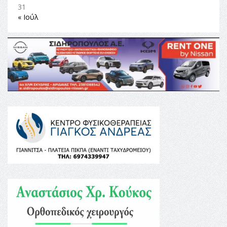
31
« Ιούλ