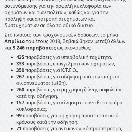
αστυνόμευσης για την ασφαλή κυκλοφορία των
οχημάτων και των πολιτών, καθώς και για την
πρόληψη και αποτροπή ατυχημάτων και
δυστυχημάτων σε όλο το οδικό δίκτυο.
Στο πλαίσιο των τροχονομικών δράσεων, το μήνα
Απρίλιο
του έτους 2018, βεβαιώθηκαν μεταξύ άλλων
και
9.246 παραβάσεις
ως ακολούθως:
435
παραβάσεις για υπερβολική ταχύτητα,
333
παραβάσεις επαγγελματικών οχημάτων,
350
παραβάσεις για Κ.Τ.Ε.Ο.,
267
παραβάσεις για οδήγηση υπό την επήρεια
οινοπνεύματος (μέθη),
260
παραβάσεις για μη χρήση ζώνης ασφαλείας
κατά την οδήγηση,
157
παραβάσεις για κίνηση στο αντίθετο ρεύμα
κυκλοφορίας,
99
παραβάσεις για μη χρήση προστατευτικού
κράνους κατά την οδήγηση,
71
παραβάσεις για αντικανονικό προσπέρασμα,