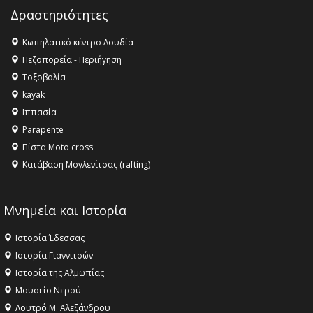
Champions League!
Δραστηριότητες
16:27 -
Όλυμπος: Εντάχθηκε στον Κατάλογο Παγκόσμιας
Κληρονομιάς της UNESCO – Ομόφωνη η απόφαση Ο
Κωπηλατικό κέντρο Λουδία
Όλυμπος αναγνωρίστηκε ως φυσικό και πολιτιστικό
Πεζοπορεία - Περιήγηση
αγαθό εξέχουσας οικουμενικής αξίας για την
Τοξοβολία
ανθρωπότητα
kayak
16:18 -
ΕΝΟΡΙΑΚΕΣ ΚΑΛΟΚΑΙΡΙΝΕΣ ΔΡΑΣΕΙΣ ΓΙΑ ΠΑΙΔΙΑ
Ιππασία
ΣΤΗΝ ΕΔΕΣΣΑ
Parapente
Πίστα Moto cross
Κατάβαση Μογλενίτσας (rafting)
Μνημεία και Ιστορία
Ιστορία Έδεσσας
Ιστορία Γιαννιτσών
Ιστορία της Αλμωπίας
Μουσείο Νερού
Λουτρό Μ. Αλεξάνδρου