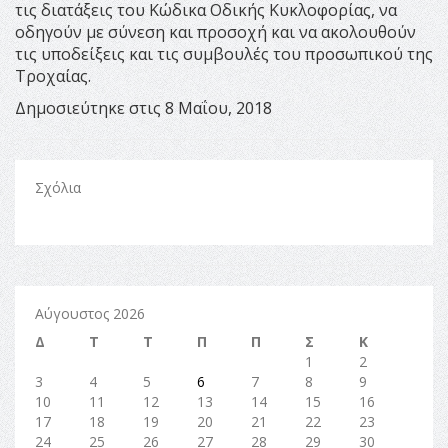
τις διατάξεις του Κώδικα Οδικής Κυκλοφορίας, να
οδηγούν με σύνεση και προσοχή και να ακολουθούν
τις υποδείξεις και τις συμβουλές του προσωπικού της
Τροχαίας.
Δημοσιεύτηκε στις 8 Μαΐου, 2018
Σχόλια
Αύγουστος 2026
Δ
Τ
Τ
Π
Π
Σ
Κ
1
2
3
4
5
6
7
8
9
10
11
12
13
14
15
16
17
18
19
20
21
22
23
24
25
26
27
28
29
30