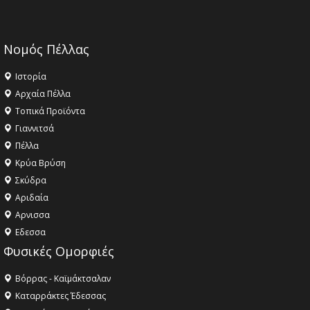
Νομός Πέλλας
Ιστορία
Αρχαία Πέλλα
Τοπικά Προϊόντα
Γιαννιτσά
Πέλλα
Κρύα Βρύση
Σκύδρα
Αριδαία
Aρνισσα
Eδεσσα
Φυσικές Ομορφιές
Βόρρας - Καϊμάκτσαλαν
Καταρράκτες Έδεσσας