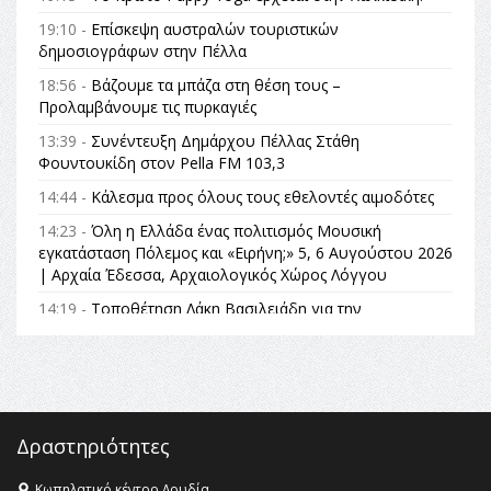
19:10 -
Επίσκεψη αυστραλών τουριστικών
δημοσιογράφων στην Πέλλα
18:56 -
Βάζουμε τα μπάζα στη θέση τους –
Προλαμβάνουμε τις πυρκαγιές
13:39 -
Συνέντευξη Δημάρχου Πέλλας Στάθη
Φουντουκίδη στον Pella FM 103,3
14:44 -
Κάλεσμα προς όλους τους εθελοντές αιμοδότες
14:23 -
Όλη η Ελλάδα ένας πολιτισμός Μουσική
εγκατάσταση Πόλεμος και «Ειρήνη;» 5, 6 Αυγούστου 2026
| Αρχαία Έδεσσα, Αρχαιολογικός Χώρος Λόγγου
14:19 -
Τοποθέτηση Λάκη Βασιλειάδη για την
Αναθεώρηση του Συντάγματος: «Σε τέτοιες κορυφαίες
θεσμικές διαδικασίες υπάρχει μόνο η ευθύνη απέναντι
στις επόμενες γενιές»
16:35 -
Το πρόγραμμα του ΠΑΟΚ στον δεύτερο γύρο του
Champions League!
Δραστηριότητες
16:27 -
Όλυμπος: Εντάχθηκε στον Κατάλογο Παγκόσμιας
Κληρονομιάς της UNESCO – Ομόφωνη η απόφαση Ο
Κωπηλατικό κέντρο Λουδία