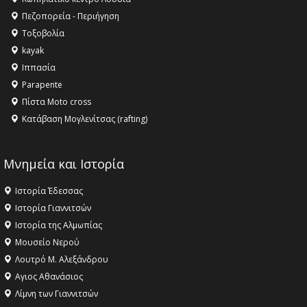
Όλυμπος αναγνωρίστηκε ως φυσικό και πολιτιστικό
Πεζοπορεία - Περιήγηση
αγαθό εξέχουσας οικουμενικής αξίας για την
Τοξοβολία
ανθρωπότητα
kayak
16:18 -
ΕΝΟΡΙΑΚΕΣ ΚΑΛΟΚΑΙΡΙΝΕΣ ΔΡΑΣΕΙΣ ΓΙΑ ΠΑΙΔΙΑ
Ιππασία
ΣΤΗΝ ΕΔΕΣΣΑ
Parapente
Πίστα Moto cross
Κατάβαση Μογλενίτσας (rafting)
Μνημεία και Ιστορία
Ιστορία Έδεσσας
Ιστορία Γιαννιτσών
Ιστορία της Αλμωπίας
Μουσείο Νερού
Λουτρό Μ. Αλεξάνδρου
Αγιος Αθανάσιος
Λίμνη των Γιαννιτσών