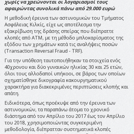
χωρίς να χρεώνονται οι λογαριασμοί τους
αφαιρώντας συνολικά πάνω από 29.000 ευρώ
Η μεθοδική έρευνα των αστυνομικών του Τμήματος
Ασφάλειας Κιλκίς, είχε ως αποτέλεσμα την
εξακρίβωση της δράσης σπείρας που διέπραττε
κλοπές από ΑΤΜ, με τη μέθοδο μπλοκαρίσματος της
εξόδου των χρημάτων κατά τις αναλήψεις ποσών
(Transaction Reversal Fraud - TRF).
Για την υπόθεση ταυτοποιήθηκαν τα στοιχεία ενός
40χρονου και δύο γυναικών ηλικίας 30 και 25 ετών,
όλοι τους αλλοδαποί υπήκοοι, σε βάρος των οποίων
σχηματίσθηκε δικογραφία κακουργηματικού
χαρακτήρα για διακεκριμένες περιπτώσεις κλοπής και
απάτη.
Ειδικότερα, όπως προέκυψε από την έρευνα των
αστυνομικών, τα παραπάνω άτομα το χρονικό
διάστημα από τον Απρίλιο του 2017 έως τον Απρίλιο
του 2018, χρησιμοποιώντας συγκεκριμένη
μεθοδολογία, διέπρατταν συστηματικά κλοπές