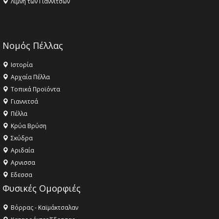
Λίμνη των Γιαννιτσών
Νομός Πέλλας
Ιστορία
Αρχαία Πέλλα
Τοπικά Προϊόντα
Γιαννιτσά
Πέλλα
Κρύα Βρύση
Σκύδρα
Αριδαία
Aρνισσα
Eδεσσα
Φυσικές Ομορφιές
Βόρρας - Καϊμάκτσαλαν