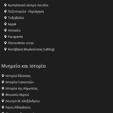
Κληρονομιάς της UNESCO – Ομόφωνη η απόφαση Ο
Κωπηλατικό κέντρο Λουδία
Όλυμπος αναγνωρίστηκε ως φυσικό και πολιτιστικό
Πεζοπορεία - Περιήγηση
αγαθό εξέχουσας οικουμενικής αξίας για την
Τοξοβολία
ανθρωπότητα
kayak
16:18 -
ΕΝΟΡΙΑΚΕΣ ΚΑΛΟΚΑΙΡΙΝΕΣ ΔΡΑΣΕΙΣ ΓΙΑ ΠΑΙΔΙΑ
Ιππασία
ΣΤΗΝ ΕΔΕΣΣΑ
Parapente
Πίστα Moto cross
Κατάβαση Μογλενίτσας (rafting)
Μνημεία και Ιστορία
Ιστορία Έδεσσας
Ιστορία Γιαννιτσών
Ιστορία της Αλμωπίας
Μουσείο Νερού
Λουτρό Μ. Αλεξάνδρου
Αγιος Αθανάσιος