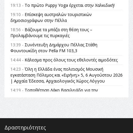
19:13 -
Το πρώτο Puppy Yoga έρχεται στην Χαλκιδική!
19:10 -
Επίσκεψη αυστραλών τουριστικών
δημοσιογράφων στην Πέλλα
18:56 -
Βάζουμε τα μπάζα στη θέση τους –
Προλαμβάνουμε τις πυρκαγιές
13:39 -
Συνέντευξη Δημάρχου Πέλλας Στάθη
Φουντουκίδη στον Pella FM 103,3
14:44 -
Κάλεσμα προς όλους τους εθελοντές αιμοδότες
14:23 -
Όλη η Ελλάδα ένας πολιτισμός Μουσική
εγκατάσταση Πόλεμος και «Ειρήνη;» 5, 6 Αυγούστου 2026
| Αρχαία Έδεσσα, Αρχαιολογικός Χώρος Λόγγου
14:19 -
Τοποθέτηση Λάκη Βασιλειάδη για την
Αναθεώρηση του Συντάγματος: «Σε τέτοιες κορυφαίες
θεσμικές διαδικασίες υπάρχει μόνο η ευθύνη απέναντι
στις επόμενες γενιές»
16:35 -
Το πρόγραμμα του ΠΑΟΚ στον δεύτερο γύρο του
Champions League!
Δραστηριότητες
16:27 -
Όλυμπος: Εντάχθηκε στον Κατάλογο Παγκόσμιας