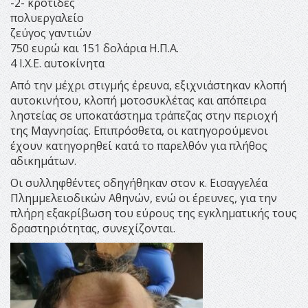
-2- κροτίδες
πολυεργαλείο
ζεύγος γαντιών
750 ευρώ και 151 δολάρια Η.Π.Α.
4 Ι.Χ.Ε. αυτοκίνητα
Από την μέχρι στιγμής έρευνα, εξιχνιάστηκαν κλοπή
αυτοκινήτου, κλοπή μοτοσυκλέτας και απόπειρα
ληστείας σε υποκατάστημα τράπεζας στην περιοχή
της Μαγνησίας. Επιπρόσθετα, οι κατηγορούμενοι
έχουν κατηγορηθεί κατά το παρελθόν για πλήθος
αδικημάτων.
Οι συλληφθέντες οδηγήθηκαν στον κ. Εισαγγελέα
Πλημμελειοδικών Αθηνών, ενώ οι έρευνες, για την
πλήρη εξακρίβωση του εύρους της εγκληματικής τους
δραστηριότητας, συνεχίζονται.