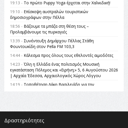
19:13 -
Το πρώτο Puppy Yoga έρχεται στην Χαλκιδική!
19:10 -
Επίσκεψη αυστραλών τουριστικών
δημοσιογράφων στην Πέλλα
18:56 -
Βάζουμε τα μπάζα στη θέση τους –
Προλαμβάνουμε τις πυρκαγιές
13:39 -
Συνέντευξη Δημάρχου Πέλλας Στάθη
Φουντουκίδη στον Pella FM 103,3
14:44 -
Κάλεσμα προς όλους τους εθελοντές αιμοδότες
14:23 -
Όλη η Ελλάδα ένας πολιτισμός Μουσική
εγκατάσταση Πόλεμος και «Ειρήνη;» 5, 6 Αυγούστου 2026
| Αρχαία Έδεσσα, Αρχαιολογικός Χώρος Λόγγου
14:19 -
Τοποθέτηση Λάκη Βασιλειάδη για την
Αναθεώρηση του Συντάγματος: «Σε τέτοιες κορυφαίες
θεσμικές διαδικασίες υπάρχει μόνο η ευθύνη απέναντι
στις επόμενες γενιές»
16:35 -
Το πρόγραμμα του ΠΑΟΚ στον δεύτερο γύρο του
Champions League!
Δραστηριότητες
16:27 -
Όλυμπος: Εντάχθηκε στον Κατάλογο Παγκόσμιας