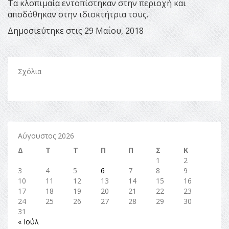
Τα κλοπιμαία εντοπίστηκαν στην περιοχή και
αποδόθηκαν στην ιδιοκτήτρια τους.
Δημοσιεύτηκε στις 29 Μαΐου, 2018
Σχόλια
Αύγουστος 2026
Δ
Τ
Τ
Π
Π
Σ
Κ
1
2
3
4
5
6
7
8
9
10
11
12
13
14
15
16
17
18
19
20
21
22
23
24
25
26
27
28
29
30
31
« Ιούλ