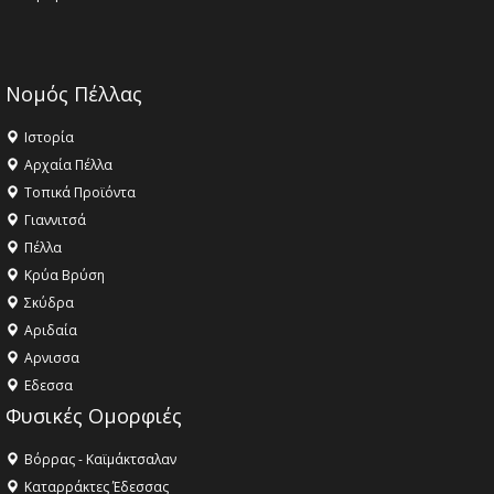
Νομός Πέλλας
Ιστορία
Αρχαία Πέλλα
Τοπικά Προϊόντα
Γιαννιτσά
Πέλλα
Κρύα Βρύση
Σκύδρα
Αριδαία
Aρνισσα
Eδεσσα
Φυσικές Ομορφιές
Βόρρας - Καϊμάκτσαλαν
Καταρράκτες Έδεσσας