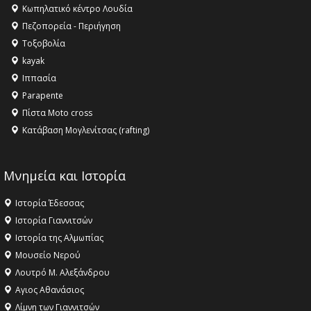
Κληρονομιάς της UNESCO – Ομόφωνη η απόφαση Ο
Κωπηλατικό κέντρο Λουδία
Όλυμπος αναγνωρίστηκε ως φυσικό και πολιτιστικό
Πεζοπορεία - Περιήγηση
αγαθό εξέχουσας οικουμενικής αξίας για την
Τοξοβολία
ανθρωπότητα
kayak
16:18 -
ΕΝΟΡΙΑΚΕΣ ΚΑΛΟΚΑΙΡΙΝΕΣ ΔΡΑΣΕΙΣ ΓΙΑ ΠΑΙΔΙΑ
Ιππασία
ΣΤΗΝ ΕΔΕΣΣΑ
Parapente
Πίστα Moto cross
Κατάβαση Μογλενίτσας (rafting)
Μνημεία και Ιστορία
Ιστορία Έδεσσας
Ιστορία Γιαννιτσών
Ιστορία της Αλμωπίας
Μουσείο Νερού
Λουτρό Μ. Αλεξάνδρου
Αγιος Αθανάσιος
Λίμνη των Γιαννιτσών