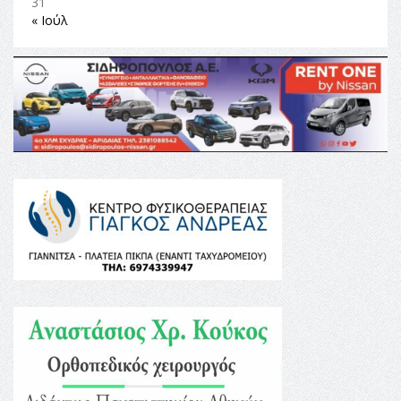
31
« Ιούλ