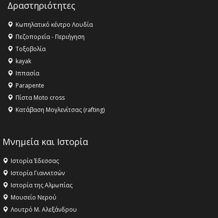
16:18 -
ΕΝΟΡΙΑΚΕΣ ΚΑΛΟΚΑΙΡΙΝΕΣ ΔΡΑΣΕΙΣ ΓΙΑ ΠΑΙΔΙΑ
Δραστηριότητες
ΣΤΗΝ ΕΔΕΣΣΑ
Κωπηλατικό κέντρο Λουδία
16:15 -
Εργασίες συντήρησης οδοφωτισμού στην Ενωτική
Πεζοπορεία - Περιήγηση
Οδό Σίνδου από την Περιφέρεια Κεντρικής Μακεδονίας
Τοξοβολία
11:36 -
Λάκης Βασιλειάδης, Συνέντευξη PellaFm 103,3 για
kayak
το Μουσείο της Πέλλας, Λουτρά Πόζαρ και Χιονοδρομικό
Ιππασία
18:09 -
Αυτό το καλοκαίρι δίνουμε ραντεβού στο πιο
Parapente
όμορφο θερινό σινεμά της Ελλάδας!
Πίστα Moto cross
Κατάβαση Μογλενίτσας (rafting)
Μνημεία και Ιστορία
Ιστορία Έδεσσας
Ιστορία Γιαννιτσών
Ιστορία της Αλμωπίας
Μουσείο Νερού
Λουτρό Μ. Αλεξάνδρου