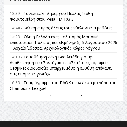
13:39 -
Συνέντευξη Δημάρχου Πέλλας Στάθη
Φουντουκίδη στον Pella FM 103,3
14:44 -
Κάλεσμα προς όλους τους εθελοντές αιμοδότες
14:23 -
Όλη η Ελλάδα ένας πολιτισμός Μουσική
εγκατάσταση Πόλεμος και «Ειρήνη;» 5, 6 Αυγούστου 2026
| Αρχαία Έδεσσα, Αρχαιολογικός Χώρος Λόγγου
14:19 -
Τοποθέτηση Λάκη Βασιλειάδη για την
Αναθεώρηση του Συντάγματος: «Σε τέτοιες κορυφαίες
θεσμικές διαδικασίες υπάρχει μόνο η ευθύνη απέναντι
στις επόμενες γενιές»
16:35 -
Το πρόγραμμα του ΠΑΟΚ στον δεύτερο γύρο του
Champions League!
16:27 -
Όλυμπος: Εντάχθηκε στον Κατάλογο Παγκόσμιας
Κληρονομιάς της UNESCO – Ομόφωνη η απόφαση Ο
Όλυμπος αναγνωρίστηκε ως φυσικό και πολιτιστικό
αγαθό εξέχουσας οικουμενικής αξίας για την
ανθρωπότητα