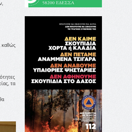
ν,
ι καθώς
σότητες
ίας, τα
θα