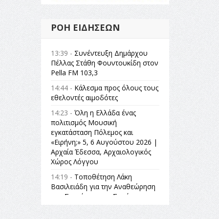
ΡΟΉ ΕΙΔΉΣΕΩΝ
13:39 -
Συνέντευξη Δημάρχου
Πέλλας Στάθη Φουντουκίδη στον
Pella FM 103,3
14:44 -
Κάλεσμα προς όλους τους
εθελοντές αιμοδότες
14:23 -
Όλη η Ελλάδα ένας
πολιτισμός Μουσική
εγκατάσταση Πόλεμος και
«Ειρήνη;» 5, 6 Αυγούστου 2026 |
Αρχαία Έδεσσα, Αρχαιολογικός
Χώρος Λόγγου
14:19 -
Τοποθέτηση Λάκη
Βασιλειάδη για την Αναθεώρηση
του Συντάγματος: «Σε τέτοιες
κορυφαίες θεσμικές διαδικασίες
υπάρχει μόνο η ευθύνη απέναντι