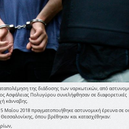
καταπολέμηση της διάδοσης των ναρκωτικών, από αστυνομ
ος Ασφάλειας Πολυγύρου συνελήφθησαν σε διαφορετικές
οχή κάνναβης.
 15 Μαΐου 2018 πραγματοποιήθηκε αστυνομική έρευνα σε ο
 Θεσσαλονίκης, όπου βρέθηκαν και κατασχέθηκαν:
ρίων,