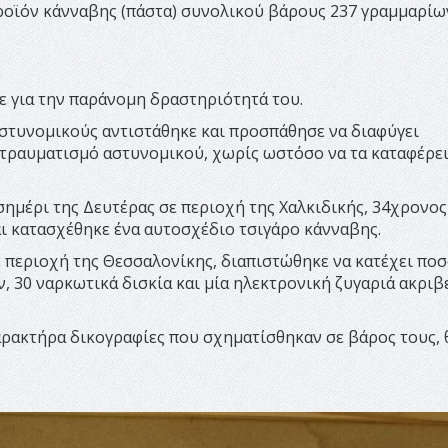
ροϊόν κάνναβης (πάστα) συνολικού βάρους 237 γραμμαρίω
 για την παράνομη δραστηριότητά του.
στυνομικούς αντιστάθηκε και προσπάθησε να διαφύγει
 τραυματισμό αστυνομικού, χωρίς ωστόσο να τα καταφέρε
σημέρι της Δευτέρας σε περιοχή της Χαλκιδικής, 34χρονος
αι κατασχέθηκε ένα αυτοσχέδιο τσιγάρο κάνναβης.
ε περιοχή της Θεσσαλονίκης, διαπιστώθηκε να κατέχει πο
30 ναρκωτικά δισκία και μία ηλεκτρονική ζυγαριά ακριβε
αρακτήρα δικογραφίες που σχηματίσθηκαν σε βάρος τους, 