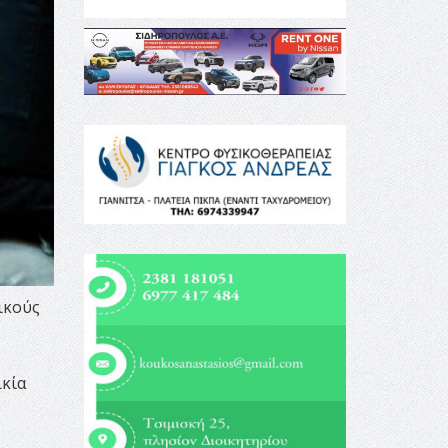
ικούς
ικία