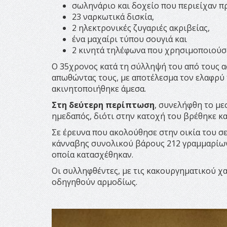
σωληνάριο και δοχείο που περιείχαν π
23 ναρκωτικά δισκία,
2 ηλεκτρονικές ζυγαριές ακριβείας,
ένα μαχαίρι τύπου σουγιά και
2 κινητά τηλέφωνα που χρησιμοποιούσε
Ο 35χρονος κατά τη σύλληψή του από τους α
απωθώντας τους, με αποτέλεσμα τον ελαφρύ
ακινητοποιήθηκε άμεσα.
Στη δεύτερη περίπτωση
, συνελήφθη το με
ημεδαπός, διότι στην κατοχή του βρέθηκε κ
Σε έρευνα που ακολούθησε στην οικία του σ
κάνναβης συνολικού βάρους 212 γραμμαρίων, 
οποία κατασχέθηκαν.
Οι συλληφθέντες, με τις κακουργηματικού χ
οδηγηθούν αρμοδίως.