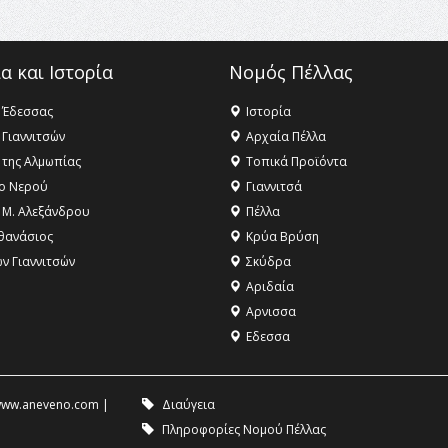
α και Ιστορία
Νομός Πέλλας
 Έδεσσας
Ιστορία
 Γιαννιτσών
Αρχαία Πέλλα
 της Αλμωπίας
Τοπικά Προϊόντα
ο Νερού
Γιαννιτσά
 Μ. Αλεξάνδρου
Πέλλα
θανάσιος
Κρύα Βρύση
ων Γιαννιτσών
Σκύδρα
Αριδαία
Aρνισσα
Eδεσσα
ww.aneveno.com
|
Διαύγεια
Πληροφορίες Νομού Πέλλας