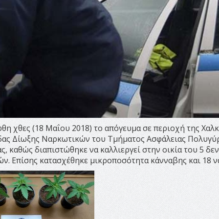
η χθες (18 Μαΐου 2018) το απόγευμα σε περιοχή της Χαλκ
δας Δίωξης Ναρκωτικών του Τμήματος Ασφάλειας Πολυγύ
ς, καθώς διαπιστώθηκε να καλλιεργεί στην οικία του 5 δ
ν. Επίσης κατασχέθηκε μικροποσότητα κάνναβης και 18 ν