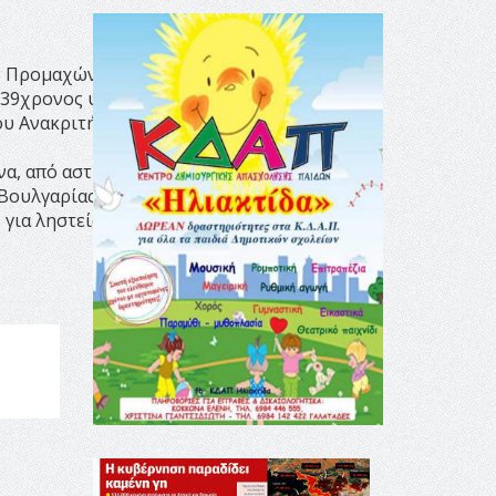
ν Προμαχώνα, από
 39χρονος υπήκοος
υ Ανακριτή Λάρισας, για
α, από αστυνομικούς του
ουλγαρίας, καθώς σε βάρος
για ληστεία.