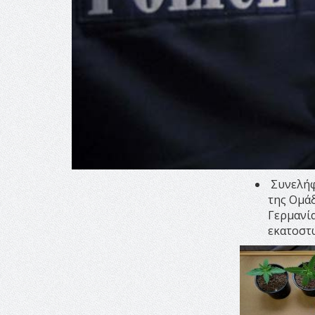
Συνελήφθ
της Ομά
Γερμανία
εκατοστώ