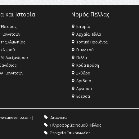
α και Ιστορία
Νομός Πέλλας
 Έδεσσας
Ιστορία
 Γιαννιτσών
Αρχαία Πέλλα
 της Αλμωπίας
Τοπικά Προϊόντα
ο Νερού
Γιαννιτσά
 Μ. Αλεξάνδρου
Πέλλα
θανάσιος
Κρύα Βρύση
ων Γιαννιτσών
Σκύδρα
Αριδαία
Aρνισσα
Eδεσσα
ww.aneveno.com
|
Διαύγεια
Πληροφορίες Νομού Πέλλας
Στοιχεία Επικοινωνίας