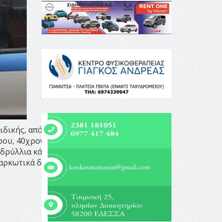
ιδικής, από αστυνομικούς
ρου, 40χρονος υπήκοος
ενδρύλλια κάνναβης ύψους 15
αρκωτικά δισκία.