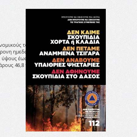
υνομικούς του Τμήματος
χρονη ημεδαπή, καθώς
ς ύψους έως 35 εκατοστών.
άρους 46,8 γραμμαρίων.