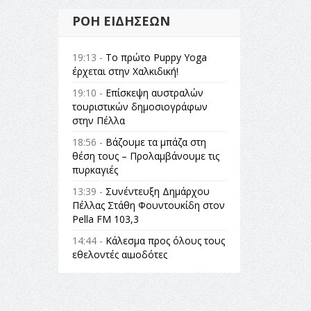
ΡΟΉ ΕΙΔΉΣΕΩΝ
19:13 -
Το πρώτο Puppy Yoga
έρχεται στην Χαλκιδική!
19:10 -
Επίσκεψη αυστραλών
τουριστικών δημοσιογράφων
στην Πέλλα
18:56 -
Βάζουμε τα μπάζα στη
θέση τους – Προλαμβάνουμε τις
πυρκαγιές
13:39 -
Συνέντευξη Δημάρχου
Πέλλας Στάθη Φουντουκίδη στον
Pella FM 103,3
14:44 -
Κάλεσμα προς όλους τους
εθελοντές αιμοδότες
14:23 -
Όλη η Ελλάδα ένας
πολιτισμός Μουσική
εγκατάσταση Πόλεμος και