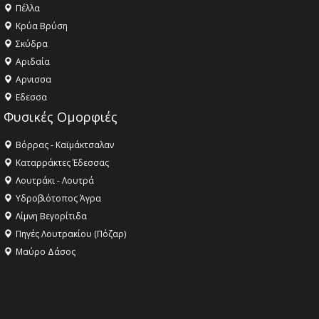
Πέλλα
Κρύα Βρύση
Σκύδρα
Αριδαία
Aρνισσα
Eδεσσα
Φυσικές Ομορφιές
Βόρρας - Καϊμάκτσαλαν
Καταρράκτες Έδεσσας
Λουτράκι - Λουτρά
Υδροβιότοπος Άγρα
Λίμνη Βεγορίτιδα
Πηγές Λουτρακίου (Πόζαρ)
Μαύρο Δάσος