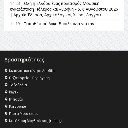
14:23 -
Όλη η Ελλάδα ένας πολιτισμός Μουσική
εγκατάσταση Πόλεμος και «Ειρήνη;» 5, 6 Αυγούστου 2026
| Αρχαία Έδεσσα, Αρχαιολογικός Χώρος Λόγγου
14:19 -
Τοποθέτηση Λάκη Βασιλειάδη για την
Αναθεώρηση του Συντάγματος: «Σε τέτοιες κορυφαίες
θεσμικές διαδικασίες υπάρχει μόνο η ευθύνη απέναντι
στις επόμενες γενιές»
16:35 -
Το πρόγραμμα του ΠΑΟΚ στον δεύτερο γύρο του
Champions League!
Δραστηριότητες
16:27 -
Όλυμπος: Εντάχθηκε στον Κατάλογο Παγκόσμιας
Κληρονομιάς της UNESCO – Ομόφωνη η απόφαση Ο
Κωπηλατικό κέντρο Λουδία
Όλυμπος αναγνωρίστηκε ως φυσικό και πολιτιστικό
Πεζοπορεία - Περιήγηση
αγαθό εξέχουσας οικουμενικής αξίας για την
Τοξοβολία
ανθρωπότητα
kayak
16:18 -
ΕΝΟΡΙΑΚΕΣ ΚΑΛΟΚΑΙΡΙΝΕΣ ΔΡΑΣΕΙΣ ΓΙΑ ΠΑΙΔΙΑ
Ιππασία
ΣΤΗΝ ΕΔΕΣΣΑ
Parapente
Πίστα Moto cross
Κατάβαση Μογλενίτσας (rafting)