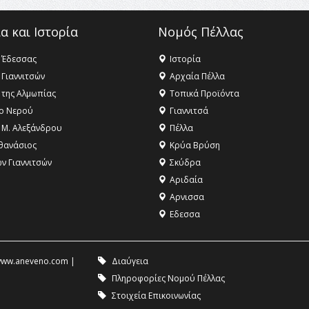
α και Ιστορία
Νομός Πέλλας
 Έδεσσας
Ιστορία
 Γιαννιτσών
Αρχαία Πέλλα
 της Αλμωπίας
Τοπικά Προϊόντα
ο Νερού
Γιαννιτσά
 Μ. Αλεξάνδρου
Πέλλα
θανάσιος
Κρύα Βρύση
ων Γιαννιτσών
Σκύδρα
Αριδαία
Aρνισσα
Eδεσσα
ww.aneveno.com
|
Διαύγεια
Πληροφορίες Νομού Πέλλας
Στοιχεία Επικοινωνίας