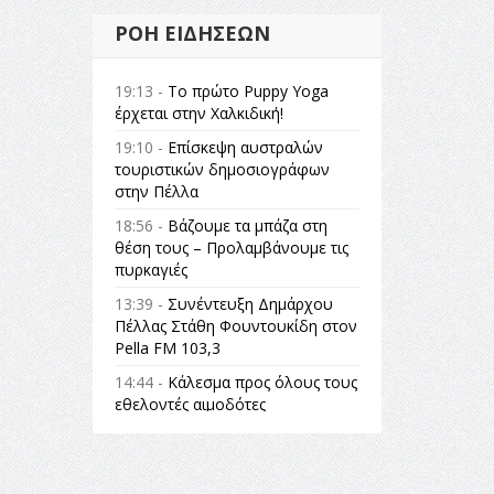
ΡΟΉ ΕΙΔΉΣΕΩΝ
19:13 -
Το πρώτο Puppy Yoga
έρχεται στην Χαλκιδική!
19:10 -
Επίσκεψη αυστραλών
τουριστικών δημοσιογράφων
στην Πέλλα
18:56 -
Βάζουμε τα μπάζα στη
θέση τους – Προλαμβάνουμε τις
πυρκαγιές
13:39 -
Συνέντευξη Δημάρχου
Πέλλας Στάθη Φουντουκίδη στον
Pella FM 103,3
14:44 -
Κάλεσμα προς όλους τους
εθελοντές αιμοδότες
14:23 -
Όλη η Ελλάδα ένας
πολιτισμός Μουσική
εγκατάσταση Πόλεμος και