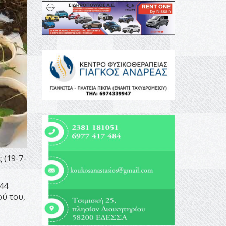
 (19-7-
44
ού του,