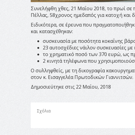
Συνελήφθη χθες, 21 Μαΐου 2018, το πρωί σε
Πέλλας, 58χρονος ημεδαπός για κατοχή και δ
Ειδικότερα, σε έρευνα που πραγματοποιήθηκε
και κατασχέθηκαν:
συσκευασία με ποσότητα κοκαΐνης βάρο
23 αυτοσχέδιες νάιλον συσκευασίες με
το χρηματικό ποσό των 370 ευρώ, ως π
2 κινητά τηλέφωνα που χρησιμοποιούσε
Ο συλληφθείς, με τη δικογραφία κακουργημα
στον κ. Εισαγγελέα Πρωτοδικών Γιαννιτσών.
Δημοσιεύτηκε στις 22 Μαΐου, 2018
Σχόλια