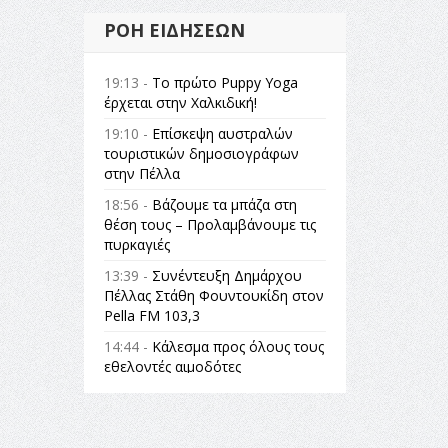
ΡΟΉ ΕΙΔΉΣΕΩΝ
19:13 -
Το πρώτο Puppy Yoga
έρχεται στην Χαλκιδική!
19:10 -
Επίσκεψη αυστραλών
τουριστικών δημοσιογράφων
στην Πέλλα
18:56 -
Βάζουμε τα μπάζα στη
θέση τους – Προλαμβάνουμε τις
πυρκαγιές
13:39 -
Συνέντευξη Δημάρχου
Πέλλας Στάθη Φουντουκίδη στον
Pella FM 103,3
14:44 -
Κάλεσμα προς όλους τους
εθελοντές αιμοδότες
14:23 -
Όλη η Ελλάδα ένας
πολιτισμός Μουσική
εγκατάσταση Πόλεμος και