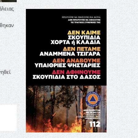
άλειας
έθηκαν
γηθεί