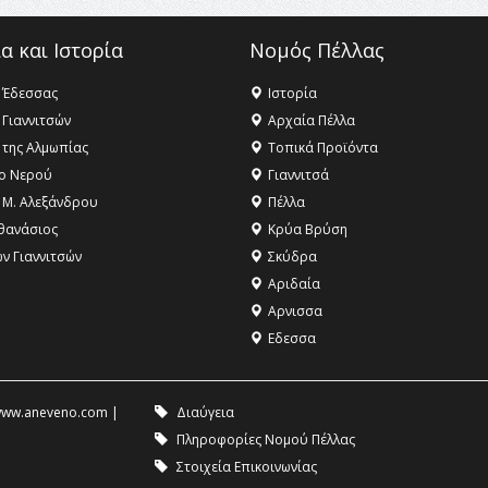
α και Ιστορία
Νομός Πέλλας
 Έδεσσας
Ιστορία
 Γιαννιτσών
Αρχαία Πέλλα
 της Αλμωπίας
Τοπικά Προϊόντα
ο Νερού
Γιαννιτσά
 Μ. Αλεξάνδρου
Πέλλα
θανάσιος
Κρύα Βρύση
ων Γιαννιτσών
Σκύδρα
Αριδαία
Aρνισσα
Eδεσσα
ww.aneveno.com
|
Διαύγεια
Πληροφορίες Νομού Πέλλας
Στοιχεία Επικοινωνίας