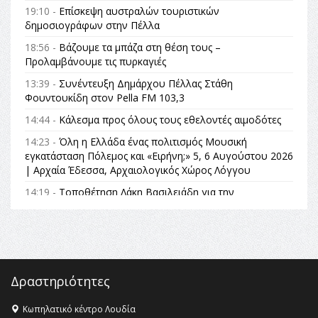
19:10 -
Επίσκεψη αυστραλών τουριστικών
δημοσιογράφων στην Πέλλα
18:56 -
Βάζουμε τα μπάζα στη θέση τους –
Προλαμβάνουμε τις πυρκαγιές
13:39 -
Συνέντευξη Δημάρχου Πέλλας Στάθη
Φουντουκίδη στον Pella FM 103,3
14:44 -
Κάλεσμα προς όλους τους εθελοντές αιμοδότες
14:23 -
Όλη η Ελλάδα ένας πολιτισμός Μουσική
εγκατάσταση Πόλεμος και «Ειρήνη;» 5, 6 Αυγούστου 2026
| Αρχαία Έδεσσα, Αρχαιολογικός Χώρος Λόγγου
14:19 -
Τοποθέτηση Λάκη Βασιλειάδη για την
Αναθεώρηση του Συντάγματος: «Σε τέτοιες κορυφαίες
θεσμικές διαδικασίες υπάρχει μόνο η ευθύνη απέναντι
στις επόμενες γενιές»
16:35 -
Το πρόγραμμα του ΠΑΟΚ στον δεύτερο γύρο του
Champions League!
Δραστηριότητες
16:27 -
Όλυμπος: Εντάχθηκε στον Κατάλογο Παγκόσμιας
Κληρονομιάς της UNESCO – Ομόφωνη η απόφαση Ο
Κωπηλατικό κέντρο Λουδία