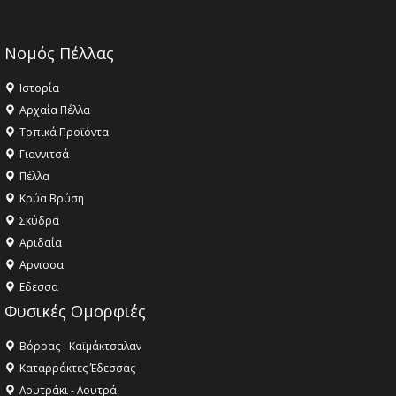
Νομός Πέλλας
Ιστορία
Αρχαία Πέλλα
Τοπικά Προϊόντα
Γιαννιτσά
Πέλλα
Κρύα Βρύση
Σκύδρα
Αριδαία
Aρνισσα
Eδεσσα
Φυσικές Ομορφιές
Βόρρας - Καϊμάκτσαλαν
Καταρράκτες Έδεσσας
Λουτράκι - Λουτρά