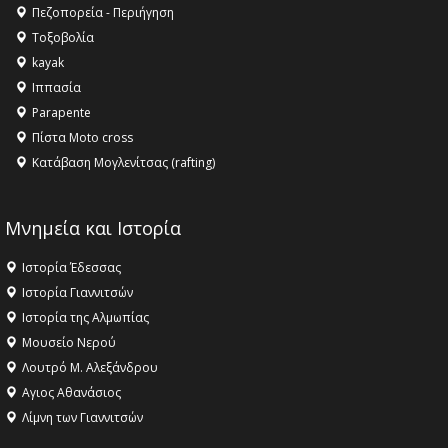
Όλυμπος αναγνωρίστηκε ως φυσικό και πολιτιστικό
Πεζοπορεία - Περιήγηση
αγαθό εξέχουσας οικουμενικής αξίας για την
Τοξοβολία
ανθρωπότητα
kayak
16:18 -
ΕΝΟΡΙΑΚΕΣ ΚΑΛΟΚΑΙΡΙΝΕΣ ΔΡΑΣΕΙΣ ΓΙΑ ΠΑΙΔΙΑ
Ιππασία
ΣΤΗΝ ΕΔΕΣΣΑ
Parapente
Πίστα Moto cross
Κατάβαση Μογλενίτσας (rafting)
Μνημεία και Ιστορία
Ιστορία Έδεσσας
Ιστορία Γιαννιτσών
Ιστορία της Αλμωπίας
Μουσείο Νερού
Λουτρό Μ. Αλεξάνδρου
Αγιος Αθανάσιος
Λίμνη των Γιαννιτσών