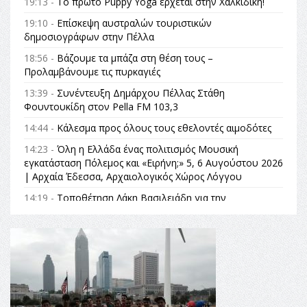
19:13 -
Το πρώτο Puppy Yoga έρχεται στην Χαλκιδική!
19:10 -
Επίσκεψη αυστραλών τουριστικών
δημοσιογράφων στην Πέλλα
18:56 -
Βάζουμε τα μπάζα στη θέση τους –
Προλαμβάνουμε τις πυρκαγιές
13:39 -
Συνέντευξη Δημάρχου Πέλλας Στάθη
Φουντουκίδη στον Pella FM 103,3
14:44 -
Κάλεσμα προς όλους τους εθελοντές αιμοδότες
14:23 -
Όλη η Ελλάδα ένας πολιτισμός Μουσική
εγκατάσταση Πόλεμος και «Ειρήνη;» 5, 6 Αυγούστου 2026
| Αρχαία Έδεσσα, Αρχαιολογικός Χώρος Λόγγου
14:19 -
Τοποθέτηση Λάκη Βασιλειάδη για την
Αναθεώρηση του Συντάγματος: «Σε τέτοιες κορυφαίες
θεσμικές διαδικασίες υπάρχει μόνο η ευθύνη απέναντι
στις επόμενες γενιές»
16:35 -
Το πρόγραμμα του ΠΑΟΚ στον δεύτερο γύρο του
Champions League!
16:27 -
Όλυμπος: Εντάχθηκε στον Κατάλογο Παγκόσμιας