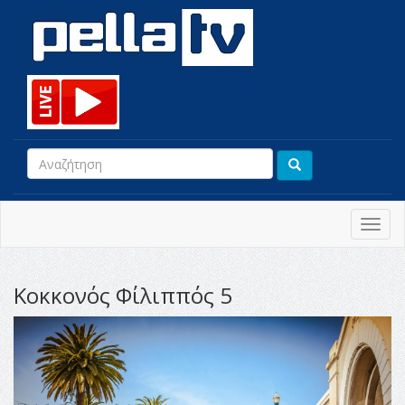
Toggl
navig
Κοκκονός Φίλιππός 5