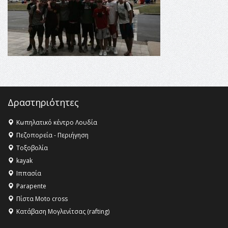
Κληρονομιάς της UNESCO – Ομόφωνη η απόφαση Ο
Όλυμπος αναγνωρίστηκε ως φυσικό και πολιτιστικό
αγαθό εξέχουσας οικουμενικής αξίας για την
ανθρωπότητα
16:18 -
ΕΝΟΡΙΑΚΕΣ ΚΑΛΟΚΑΙΡΙΝΕΣ ΔΡΑΣΕΙΣ ΓΙΑ ΠΑΙΔΙΑ
ΣΤΗΝ ΕΔΕΣΣΑ
Δραστηριότητες
Κωπηλατικό κέντρο Λουδία
Πεζοπορεία - Περιήγηση
Τοξοβολία
kayak
Ιππασία
Parapente
Πίστα Moto cross
Κατάβαση Μογλενίτσας (rafting)