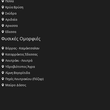
Πέλλα
Κρύα Βρύση
Σκύδρα
Αριδαία
Aρνισσα
Eδεσσα
Φυσικές Ομορφιές
Βόρρας - Καϊμάκτσαλαν
Καταρράκτες Έδεσσας
Λουτράκι - Λουτρά
Υδροβιότοπος Άγρα
Λίμνη Βεγορίτιδα
Πηγές Λουτρακίου (Πόζαρ)
Μαύρο Δάσος