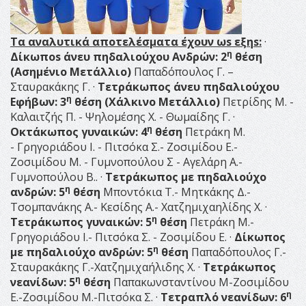
Τα αναλυτικά αποτελέσματα έχουν ω
s
εξη
s
:
·
η
Δίκωπο
s άνευ πηδαλιούχου
Aνδρών:
2
θέση
(Ασημένιο Μετάλλιο)
Παπαδόπουλος Γ. –
Σταυρακάκης Γ. ·
Τετράκωπος άνευ πηδαλιούχου
η
Εφήβων:
3
θέση (Χάλκινο Μετάλλιο)
Πετρίδης Μ. -
Καλαιτζής Π. - Ψηλομέσης Χ. - Θωμαίδης Γ. ·
η
Οκτάκωπος γυναικών: 4
θέση
Πετράκη Μ.
- Γρηγοριάδου Ι. - Πιτσόκα Σ.- Ζοσιμίδου Ε.-
Ζοσιμίδου Μ. - Γυμνοπούλου Σ - Αγελάρη Α.-
Γυμνοπούλου Β.. ·
Τετράκωπος με πηδαλιούχο
η
ανδρών: 5
θέση
Μποντόκια Τ.- Μητκάκης Δ.-
Τσομπανάκης Α.- Κεσίδης Α.- Xατζημιχαηλίδης Χ. ·
η
Τετράκωπος γυναικών: 5
θέση
Πετράκη Μ.-
Γρηγοριάδου I.- Πιτσόκα Σ. - Ζοσιμίδου Ε. ·
Δίκωπος
η
με πηδαλιούχο ανδρών: 5
θέση
Παπαδόπουλος Γ.-
Σταυρακάκης Γ.-Χατζημιχαήλιδης Χ. ·
Τετράκωπος
η
νεανίδων: 5
θέση
Παπακωνσταντίνου Μ-Ζοσιμίδου
η
Ε.-Ζοσιμίδου Μ.-Πιτσόκα Σ. ·
Τετραπλό νεανίδων: 6