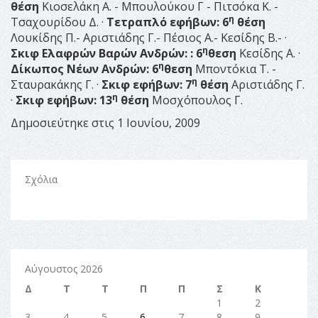
θέση
Κιοσελάκη Α. - Μπουλούκου Γ - Πιτσόκα Κ. -
η
Τσαχουρίδου Δ. ·
Τετραπλό εφήβων: 6
θέση
Λουκίδης Π.- Αριστιάδης Γ.- Πέσιος Α.- Κεσίδης Β.- ·
η
Σκιφ Ελαφρών Βαρών Ανδρών: : 6
θεση
Κεσίδης Α. ·
η
Δίκωπος Νέων Ανδρών: 6
θεση
Μποντόκια Τ. -
η
Σταυρακάκης Γ. ·
Σκιφ εφήβων: 7
θέση
Αριστιάδης Γ.
η
·
Σκιφ εφήβων: 13
θέση
Μοσχόπουλος Γ.
Δημοσιεύτηκε στις 1 Ιουνίου, 2009
Σχόλια
Αύγουστος 2026
Δ
Τ
Τ
Π
Π
Σ
Κ
1
2
3
4
5
6
7
8
9