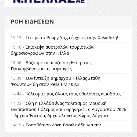
ΡΟΉ ΕΙΔΉΣΕΩΝ
19:13 -
Το πρώτο Puppy Yoga έρχεται στην Χαλκιδική!
19:10 -
Επίσκεψη αυστραλών τουριστικών
δημοσιογράφων στην Πέλλα
18:56 -
Βάζουμε τα μπάζα στη θέση τους –
Προλαμβάνουμε τις πυρκαγιές
13:39 -
Συνέντευξη Δημάρχου Πέλλας Στάθη
Φουντουκίδη στον Pella FM 103,3
14:44 -
Κάλεσμα προς όλους τους εθελοντές αιμοδότες
14:23 -
Όλη η Ελλάδα ένας πολιτισμός Μουσική
εγκατάσταση Πόλεμος και «Ειρήνη;» 5, 6 Αυγούστου 2026
| Αρχαία Έδεσσα, Αρχαιολογικός Χώρος Λόγγου
14:19 -
Τοποθέτηση Λάκη Βασιλειάδη για την
Αναθεώρηση του Συντάγματος: «Σε τέτοιες κορυφαίες