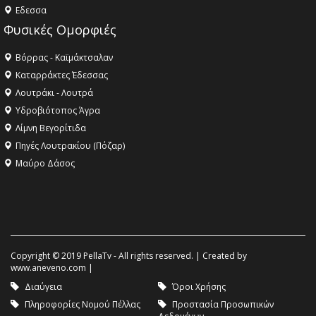
Eδεσσα
Φυσικές Ομορφιές
Βόρρας - Καϊμάκτσαλαν
Καταρράκτες Έδεσσας
Λουτράκι - Λουτρά
Υδροβιότοπος Άγρα
Λίμνη Βεγορίτιδα
Πηγές Λουτρακίου (Πόζαρ)
Μαύρο Δάσος
Copyright © 2019 PellaTv - All rights reserved. | Created by
www.aneveno.com
|
Διαύγεια
Όροι Χρήσης
Πληροφορίες Νομού Πέλλας
Προστασία Προσωπικών