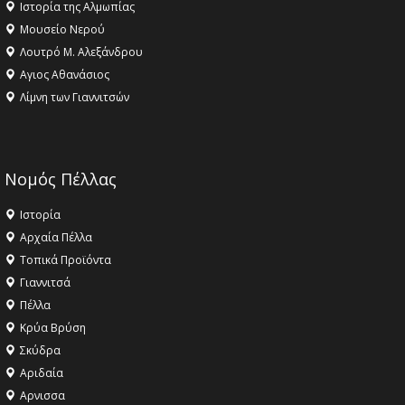
Ιστορία της Αλμωπίας
Μουσείο Νερού
Λουτρό Μ. Αλεξάνδρου
Αγιος Αθανάσιος
Λίμνη των Γιαννιτσών
Νομός Πέλλας
Ιστορία
Αρχαία Πέλλα
Τοπικά Προϊόντα
Γιαννιτσά
Πέλλα
Κρύα Βρύση
Σκύδρα
Αριδαία
Aρνισσα