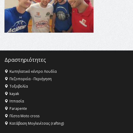
Κληρονομιάς της UNESCO – Ομόφωνη η απόφαση Ο
Όλυμπος αναγνωρίστηκε ως φυσικό και πολιτιστικό
αγαθό εξέχουσας οικουμενικής αξίας για την
ανθρωπότητα
16:18 -
ΕΝΟΡΙΑΚΕΣ ΚΑΛΟΚΑΙΡΙΝΕΣ ΔΡΑΣΕΙΣ ΓΙΑ ΠΑΙΔΙΑ
ΣΤΗΝ ΕΔΕΣΣΑ
Δραστηριότητες
Κωπηλατικό κέντρο Λουδία
Πεζοπορεία - Περιήγηση
Τοξοβολία
kayak
Ιππασία
Parapente
Πίστα Moto cross
Κατάβαση Μογλενίτσας (rafting)