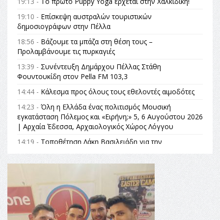
19:13 -
Το πρώτο Puppy Yoga έρχεται στην Χαλκιδική!
19:10 -
Επίσκεψη αυστραλών τουριστικών
δημοσιογράφων στην Πέλλα
18:56 -
Βάζουμε τα μπάζα στη θέση τους –
Προλαμβάνουμε τις πυρκαγιές
13:39 -
Συνέντευξη Δημάρχου Πέλλας Στάθη
Φουντουκίδη στον Pella FM 103,3
14:44 -
Κάλεσμα προς όλους τους εθελοντές αιμοδότες
14:23 -
Όλη η Ελλάδα ένας πολιτισμός Μουσική
εγκατάσταση Πόλεμος και «Ειρήνη;» 5, 6 Αυγούστου 2026
| Αρχαία Έδεσσα, Αρχαιολογικός Χώρος Λόγγου
14:19 -
Τοποθέτηση Λάκη Βασιλειάδη για την
Αναθεώρηση του Συντάγματος: «Σε τέτοιες κορυφαίες
θεσμικές διαδικασίες υπάρχει μόνο η ευθύνη απέναντι
στις επόμενες γενιές»
16:35 -
Το πρόγραμμα του ΠΑΟΚ στον δεύτερο γύρο του
Champions League!
16:27 -
Όλυμπος: Εντάχθηκε στον Κατάλογο Παγκόσμιας