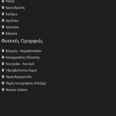
Πέλλα
Κρύα Βρύση
Σκύδρα
Αριδαία
Aρνισσα
Eδεσσα
Φυσικές Ομορφιές
Βόρρας - Καϊμάκτσαλαν
Καταρράκτες Έδεσσας
Λουτράκι - Λουτρά
Υδροβιότοπος Άγρα
Λίμνη Βεγορίτιδα
Πηγές Λουτρακίου (Πόζαρ)
Μαύρο Δάσος