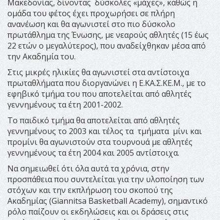
Μακεδονίας, δίνοντας δύσκολες «μάχες», καθώς η
ομάδα του φέτος έχει προχωρήσει σε πλήρη
ανανέωση και θα αγωνιστεί στο πιο δύσκολο
πρωτάθλημα της Ένωσης, με νεαρούς αθλητές (15 έως
22 ετών ο μεγαλύτερος), που αναδείχθηκαν μέσα από
την Ακαδημία του.
Στις μικρές ηλικίες θα αγωνιστεί στα αντίστοιχα
πρωταθλήματα που διοργανώνει η Ε.ΚΑ.Σ.ΚΕ.Μ., με το
εφηβικό τμήμα του που αποτελείται από αθλητές
γεννημένους τα έτη 2001-2002.
Το παιδικό τμήμα θα αποτελείται από αθλητές
γεννημένους το 2003 και τέλος τα τμήματα μίνι και
προμίνι θα αγωνιστούν στα τουρνουά με αθλητές
γεννημένους τα έτη 2004 και 2005 αντίστοιχα.
Να σημειωθεί ότι όλα αυτά τα χρόνια, στην
προσπάθεια που συντελείται για την υλοποίηση των
στόχων και την εκπλήρωση του σκοπού της
Ακαδημίας (Giannitsa Basketball Academy), σημαντικό
ρόλο παίζουν οι εκδηλώσεις και οι δράσεις στις