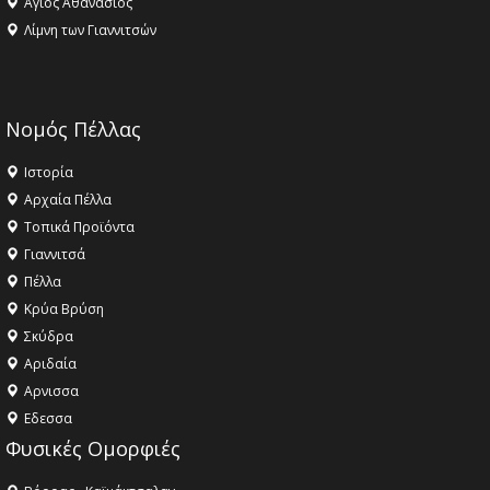
Αγιος Αθανάσιος
Λίμνη των Γιαννιτσών
Νομός Πέλλας
Ιστορία
Αρχαία Πέλλα
Τοπικά Προϊόντα
Γιαννιτσά
Πέλλα
Κρύα Βρύση
Σκύδρα
Αριδαία
Aρνισσα
Eδεσσα
Φυσικές Ομορφιές