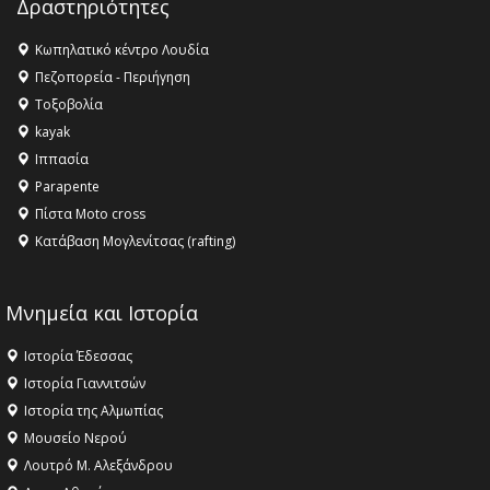
Δραστηριότητες
16:27 -
Όλυμπος: Εντάχθηκε στον Κατάλογο Παγκόσμιας
Κληρονομιάς της UNESCO – Ομόφωνη η απόφαση Ο
Κωπηλατικό κέντρο Λουδία
Όλυμπος αναγνωρίστηκε ως φυσικό και πολιτιστικό
Πεζοπορεία - Περιήγηση
αγαθό εξέχουσας οικουμενικής αξίας για την
Τοξοβολία
ανθρωπότητα
kayak
16:18 -
ΕΝΟΡΙΑΚΕΣ ΚΑΛΟΚΑΙΡΙΝΕΣ ΔΡΑΣΕΙΣ ΓΙΑ ΠΑΙΔΙΑ
Ιππασία
ΣΤΗΝ ΕΔΕΣΣΑ
Parapente
Πίστα Moto cross
Κατάβαση Μογλενίτσας (rafting)
Μνημεία και Ιστορία
Ιστορία Έδεσσας
Ιστορία Γιαννιτσών
Ιστορία της Αλμωπίας
Μουσείο Νερού
Λουτρό Μ. Αλεξάνδρου