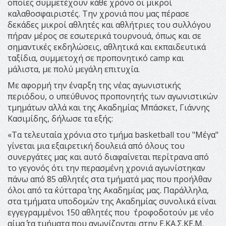
οποίες συμμετέχουν κάθε χρόνο οι μικροί
καλαθοσφαιριστές. Την χρονιά που μας πέρασε
δεκάδες μικροί αθλητές και αθλήτριες του συλλόγου
πήραν μέρος σε εσωτερικά τουρνουά, όπως και σε
σημαντικές εκδηλώσεις, αθλητικά και εκπαιδευτικά
ταξίδια, συμμετοχή σε προπονητικό camp και
μάλιστα, με πολύ μεγάλη επιτυχία.
Με αφορμή την έναρξη της νέας αγωνιστικής
περιόδου, ο υπεύθυνος προπονητής των αγωνιστικών
τμημάτων αλλά και της Ακαδημίας Μπάσκετ, Γιάννης
Κασιμίδης, δήλωσε τα εξής:
«Τα τελευταία χρόνια στο τμήμα basketball του "Μέγα"
γίνεται μια εξαιρετική δουλειά από όλους του
συνεργάτες μας και αυτό διαφαίνεται περίτρανα από
το γεγονός ότι την περασμένη χρονιά αγωνίστηκαν
πάνω από 85 αθλητές στα τμήματά μας που προήλθαν
όλοι από τα ΄΄κύτταρα΄΄ της Ακαδημίας μας. Παράλληλα,
στα τμήματα υποδομών της Ακαδημίας συνολικά είναι
εγγεγραμμένοι 150 αθλητές που ΄΄τροφοδοτούν με νέο
αίμα΄΄ τα τμήματα που αγωνίζονται στην Ε.ΚΑ.Σ.ΚΕ.Μ.