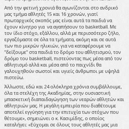
Από την φετινή χρονιά θα αγωνίζονται στο ανδρικό
μας τμήμα αθλητές 15 και 16 χρονών, γιατί
πρωταρχικός σκοπός μας είναι αυτά τα παιδιά να
έχουν κίνητρο για να αγαπήσουν το basketball. Με
τον ίδιο στόχο, εξάλλου, αλλά με περισσότερο ζήλο,
εργαζόμαστε σε όλα τα τμήματα, ακόμη και σε αυτά
των πιο μικρών ηλικιών, για να καταφέρουμε να
"δείξουμε" στα παιδιά το δρόμο του αθλητισμού, τον
δρόμο του basketball, πιστεύοντας πως μέσα από τον
αθλητισμό αλλά και μέσα από το παιχνίδι θα
γαλουχηθούν σωστοί και υγιείς άνθρωποι με υψηλά
πιστεύω.
Άλλωστε, εδώ και 24 ολόκληρα χρόνια συμβάλλουμε,
όλα τα στελέχη της Ακαδημίας, στην ουσιαστική
μπασκετική διαπαιδαγώγηση των νεαρών αθλητών και
αθλητριών μας. Η μεγάλη εμπειρία που διαθέτουμε
αποτελεί εγγύηση για την επιτυχία των στόχων που
θέτουμε», σημειώνει ο κ. Κασιμίδης, ο οποίος
καταλήγει: «Εύχομαι σε όλους τους αθλητές μας μια