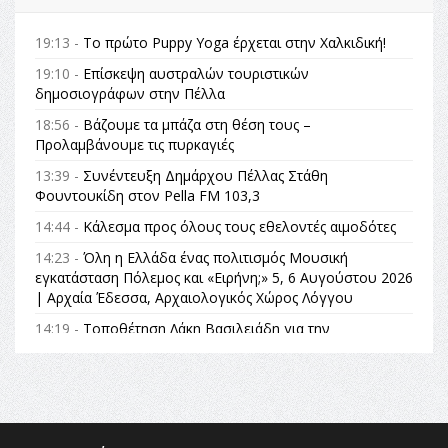
19:13 -
Το πρώτο Puppy Yoga έρχεται στην Χαλκιδική!
19:10 -
Επίσκεψη αυστραλών τουριστικών
δημοσιογράφων στην Πέλλα
18:56 -
Βάζουμε τα μπάζα στη θέση τους –
Προλαμβάνουμε τις πυρκαγιές
13:39 -
Συνέντευξη Δημάρχου Πέλλας Στάθη
Φουντουκίδη στον Pella FM 103,3
14:44 -
Κάλεσμα προς όλους τους εθελοντές αιμοδότες
14:23 -
Όλη η Ελλάδα ένας πολιτισμός Μουσική
εγκατάσταση Πόλεμος και «Ειρήνη;» 5, 6 Αυγούστου 2026
| Αρχαία Έδεσσα, Αρχαιολογικός Χώρος Λόγγου
14:19 -
Τοποθέτηση Λάκη Βασιλειάδη για την
Αναθεώρηση του Συντάγματος: «Σε τέτοιες κορυφαίες
θεσμικές διαδικασίες υπάρχει μόνο η ευθύνη απέναντι
στις επόμενες γενιές»
16:35 -
Το πρόγραμμα του ΠΑΟΚ στον δεύτερο γύρο του
Champions League!