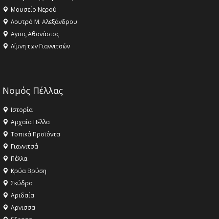
Μουσείο Νερού
Λουτρό Μ. Αλεξάνδρου
Αγιος Αθανάσιος
Λίμνη των Γιαννιτσών
Νομός Πέλλας
Ιστορία
Αρχαία Πέλλα
Τοπικά Προϊόντα
Γιαννιτσά
Πέλλα
Κρύα Βρύση
Σκύδρα
Αριδαία
Aρνισσα