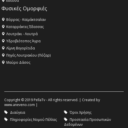
Eδεσσα
Φυσικές Ομορφιές
Βόρρας - Καϊμάκτσαλαν
Καταρράκτες Έδεσσας
Λουτράκι - Λουτρά
Υδροβιότοπος Άγρα
Λίμνη Βεγορίτιδα
Πηγές Λουτρακίου (Πόζαρ)
Μαύρο Δάσος
Copyright © 2019 PellaTv - All rights reserved. | Created by
www.aneveno.com
|
Διαύγεια
Όροι Χρήσης
Πληροφορίες Νομού Πέλλας
Προστασία Προσωπικών
Δεδομένων