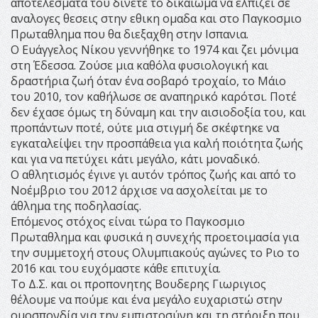
αποτελεσματα του δινετε το δικαιωμα να ελπιζει σε
αναλογες θεσεις στην εθικη ομαδα και στο Παγκοσμιο
Πρωταθλημα που θα διεξαχθη στην Ισπανια.
Ο Ευάγγελος Νίκου γεννήθηκε το 1974 και ζει μόνιμα
στη Έδεσσα. Ζούσε μια καθόλα φυσιολογική και
δραστήρια ζωή όταν ένα σοβαρό τροχαίο, το Μάιο
του 2010, τον καθήλωσε σε αναπηρικό καρότσι. Ποτέ
δεν έχασε όμως τη δύναμη και την αισιοδοξία του, και
προπάντων ποτέ, ούτε μια στιγμή δε σκέφτηκε να
εγκαταλείψει την προσπάθεια για καλή ποιότητα ζωής
και για να πετύχει κάτι μεγάλο, κάτι μοναδικό.
Ο αθλητισμός έγινε γι αυτόν τρόπος ζωής και από το
Νοέμβριο του 2012 άρχισε να ασχολείται με το
άθλημα της ποδηλασίας.
Επόμενος στόχος είναι τώρα το Παγκοσμιο
Πρωταθλημα και φυσικά η συνεχής προετοιμασία για
την συμμετοχή στους Ολυμπιακούς αγώνες το Ριο το
2016 και του ευχόμαστε κάθε επιτυχία.
Το Δ.Σ. και οι προπονητης Βουδερης Γιωριγιος
θέλουμε να πούμε και ένα μεγάλο ευχαριστώ στην
ομοσπονδία για την εμπιστοσύνη και τη στήριξη που