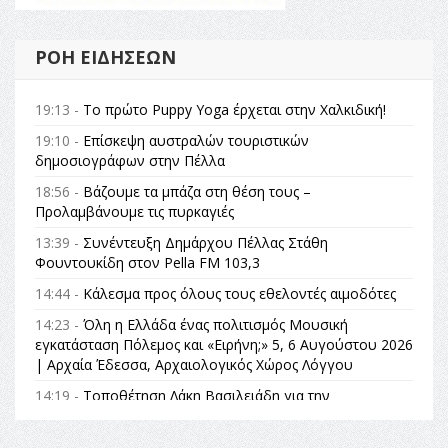
ΡΟΉ ΕΙΔΉΣΕΩΝ
19:13 -
Το πρώτο Puppy Yoga έρχεται στην Χαλκιδική!
19:10 -
Επίσκεψη αυστραλών τουριστικών
δημοσιογράφων στην Πέλλα
18:56 -
Βάζουμε τα μπάζα στη θέση τους –
Προλαμβάνουμε τις πυρκαγιές
13:39 -
Συνέντευξη Δημάρχου Πέλλας Στάθη
Φουντουκίδη στον Pella FM 103,3
14:44 -
Κάλεσμα προς όλους τους εθελοντές αιμοδότες
14:23 -
Όλη η Ελλάδα ένας πολιτισμός Μουσική
εγκατάσταση Πόλεμος και «Ειρήνη;» 5, 6 Αυγούστου 2026
| Αρχαία Έδεσσα, Αρχαιολογικός Χώρος Λόγγου
14:19 -
Τοποθέτηση Λάκη Βασιλειάδη για την
Αναθεώρηση του Συντάγματος: «Σε τέτοιες κορυφαίες
θεσμικές διαδικασίες υπάρχει μόνο η ευθύνη απέναντι