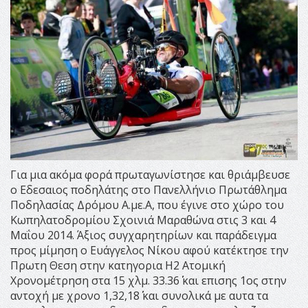
Για μια ακόμα φορά πρωταγωνίστησε και θριάμβευσε
ο Εδεσαιος ποδηλάτης στο Πανελλήνιο Πρωτάθλημα
Ποδηλασίας Δρόμου Α.με.Α, που έγινε στο χώρο του
Κωπηλατοδρομίου Σχοινιά Μαραθώνα στις 3 και 4
Μαΐου 2014. Άξιος συγχαρητηρίων και παράδειγμα
προς μίμηση ο Ευάγγελος Νίκου αφού κατέκτησε την
Πρωτη Θεση στην κατηγορια Η2 Ατομική
Χρονομέτρηση στα 15 χλμ. 33.36΄΄ και επισης 1ος στην
αντοχή με χρονο 1,32,18΄΄ και συνολικά με αυτα τα