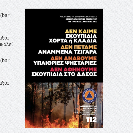
(bar
αξία
ακαλεί
(bar
αξία
=