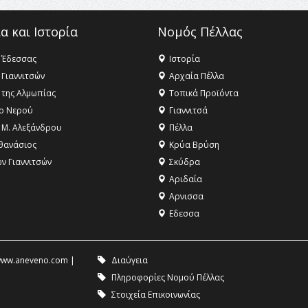
α και Ιστορία
Νομός Πέλλας
 Έδεσσας
Ιστορία
 Γιαννιτσών
Αρχαία Πέλλα
 της Αλμωπίας
Τοπικά Προϊόντα
ο Νερού
Γιαννιτσά
 Μ. Αλεξάνδρου
Πέλλα
θανάσιος
Κρύα Βρύση
ων Γιαννιτσών
Σκύδρα
Αριδαία
Aρνισσα
Eδεσσα
ww.aneveno.com
|
Διαύγεια
Πληροφορίες Νομού Πέλλας
Στοιχεία Επικοινωνίας