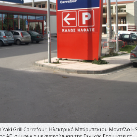
 Yaki Grill Carrefour, Ηλεκτρικό Μπάρμπεκιου Μοντέλο H
λος ΑΕ, σύμφωνα με ανακοίνωση της Γενικής Γραμματείας