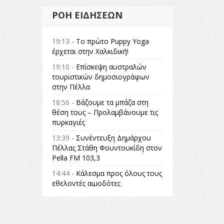
ΡΟΉ ΕΙΔΉΣΕΩΝ
19:13 -
Το πρώτο Puppy Yoga
έρχεται στην Χαλκιδική!
19:10 -
Επίσκεψη αυστραλών
τουριστικών δημοσιογράφων
στην Πέλλα
18:56 -
Βάζουμε τα μπάζα στη
θέση τους – Προλαμβάνουμε τις
πυρκαγιές
13:39 -
Συνέντευξη Δημάρχου
Πέλλας Στάθη Φουντουκίδη στον
Pella FM 103,3
14:44 -
Κάλεσμα προς όλους τους
εθελοντές αιμοδότες
14:23 -
Όλη η Ελλάδα ένας
πολιτισμός Μουσική
εγκατάσταση Πόλεμος και