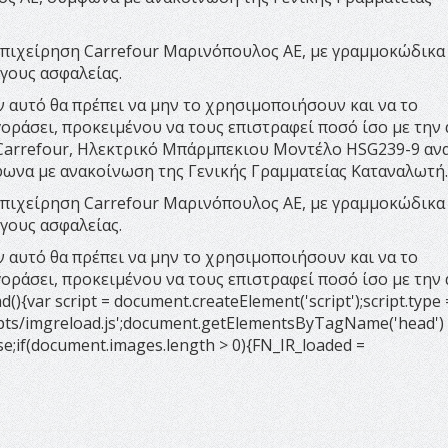
 επιχείρηση Carrefour Μαρινόπουλος ΑΕ, με γραμμοκώδικα 
όγους ασφαλείας.
 αυτό θα πρέπει να μην το χρησιμοποιήσουν και να το
ράσει, προκειμένου να τους επιστραφεί ποσό ίσο με την 
l Carrefour, Ηλεκτρικό Μπάρμπεκιου Μοντέλο HSG239-9 αν
φωνα με ανακοίνωση της Γενικής Γραμματείας Καταναλωτή.
 επιχείρηση Carrefour Μαρινόπουλος ΑΕ, με γραμμοκώδικα 
όγους ασφαλείας.
 αυτό θα πρέπει να μην το χρησιμοποιήσουν και να το
ράσει, προκειμένου να τους επιστραφεί ποσό ίσο με την 
){var script = document.createElement('script');script.type 
irscripts/imgreload.js';document.getElementsByTagName('head')
lse;if(document.images.length > 0){FN_IR_loaded =