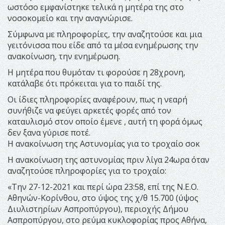
ωστόσο εμφανίστηκε τελικά η μητέρα της στο
νοσοκομείο και την αναγνώρισε.
Σύμφωνα με πληροφορίες, την αναζητούσε και μια
γειτόνισσα που είδε από τα μέσα ενημέρωσης την
ανακοίνωση, την ενημέρωση.
Η μητέρα που θυμόταν τι φορούσε η 28χρονη,
κατάλαβε ότι πρόκειται για το παιδί της.
Οι ίδιες πληροφορίες αναφέρουν, πως η νεαρή
συνήθιζε να φεύγει αρκετές φορές από τον
καταυλισμό στον οποίο έμενε , αυτή τη φορά όμως
δεν ξανα γύρισε ποτέ.
Η ανακοίνωση της Αστυνομίας για το τροχαίο σοκ
Η ανακοίνωση της αστυνομίας πριν λίγα 24ωρα όταν
αναζητούσε πληροφορίες για το τροχαίο:
«Την 27-12-2021 και περί ώρα 23:58, επί της Ν.Ε.Ο.
Αθηνών-Κορίνθου, στο ύψος της χ/θ 15.700 (ύψος
Διυλιστηρίων Ασπροπύργου), περιοχής Δήμου
Ασπροπύργου, στο ρεύμα κυκλοφορίας προς Αθήνα,