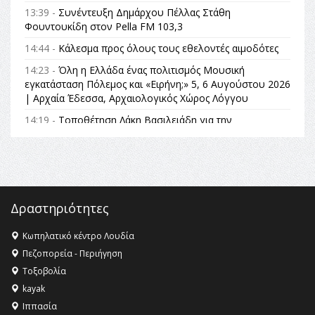
13:39 -
Συνέντευξη Δημάρχου Πέλλας Στάθη
Φουντουκίδη στον Pella FM 103,3
14:44 -
Κάλεσμα προς όλους τους εθελοντές αιμοδότες
14:23 -
Όλη η Ελλάδα ένας πολιτισμός Μουσική
εγκατάσταση Πόλεμος και «Ειρήνη;» 5, 6 Αυγούστου 2026
| Αρχαία Έδεσσα, Αρχαιολογικός Χώρος Λόγγου
14:19 -
Τοποθέτηση Λάκη Βασιλειάδη για την
Αναθεώρηση του Συντάγματος: «Σε τέτοιες κορυφαίες
θεσμικές διαδικασίες υπάρχει μόνο η ευθύνη απέναντι
στις επόμενες γενιές»
16:35 -
Το πρόγραμμα του ΠΑΟΚ στον δεύτερο γύρο του
Champions League!
Δραστηριότητες
16:27 -
Όλυμπος: Εντάχθηκε στον Κατάλογο Παγκόσμιας
Κληρονομιάς της UNESCO – Ομόφωνη η απόφαση Ο
Κωπηλατικό κέντρο Λουδία
Όλυμπος αναγνωρίστηκε ως φυσικό και πολιτιστικό
Πεζοπορεία - Περιήγηση
αγαθό εξέχουσας οικουμενικής αξίας για την
Τοξοβολία
ανθρωπότητα
kayak
16:18 -
ΕΝΟΡΙΑΚΕΣ ΚΑΛΟΚΑΙΡΙΝΕΣ ΔΡΑΣΕΙΣ ΓΙΑ ΠΑΙΔΙΑ
Ιππασία
ΣΤΗΝ ΕΔΕΣΣΑ