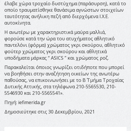
έλαβε χώρα τροχαίο δυστύχημα (παράσυρση), κατά το
οποίο τραυματίσθηκε θανάσιμα αγνώστων στοιχείων
ταυτότητας ανήλικη πεζή από διερχόμενα Ι.Χ.Ε.
αυτοκίνητα.
Η ανωτέρω με χαρακτηριστικά μαύρα μαλλιά,
φορούσε κατά την ώρα του ατυχήματος αθλητικό
παντελόνι (φόρμα) χρώματος γκρι σκούρου, αθλητικό
φούτερ χρώματος γκρι σκούρου και αθλητικά
υποδήματα μάρκας “ ASICS ” και χρώματος ροζ.
Παρακαλείται όποιος γνωρίζει οτιδήποτε που μπορεί
να βοηθήσει στην αναζήτηση οικείων της ανωτέρω
παθούσας, να επικοινωνήσει με το Β΄ Τμήμα Τροχαίας
Δυτικής Αττικής, στα τηλέφωνα 210-5565530, 210-
5546930 και 210-5565541».
Πηγή: iefimerida.gr
Δημοσιεύτηκε στις 30 Δεκεμβρίου, 2021