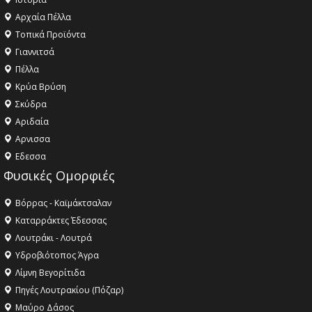
Αρχαία Πέλλα
Τοπικά Προϊόντα
Γιαννιτσά
Πέλλα
Κρύα Βρύση
Σκύδρα
Αριδαία
Aρνισσα
Eδεσσα
Φυσικές Ομορφιές
Βόρρας - Καϊμάκτσαλαν
Καταρράκτες Έδεσσας
Λουτράκι - Λουτρά
Υδροβιότοπος Άγρα
Λίμνη Βεγορίτιδα
Πηγές Λουτρακίου (Πόζαρ)
Μαύρο Δάσος