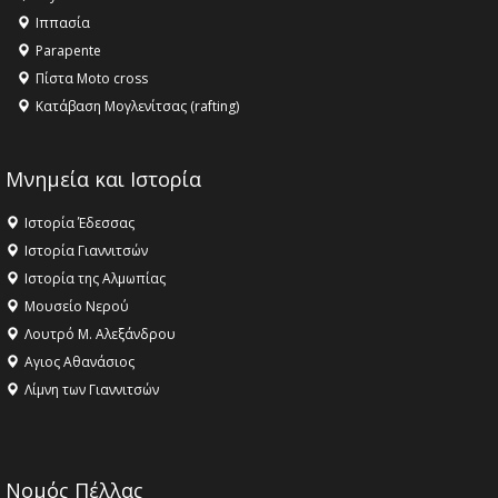
16:18 -
ΕΝΟΡΙΑΚΕΣ ΚΑΛΟΚΑΙΡΙΝΕΣ ΔΡΑΣΕΙΣ ΓΙΑ ΠΑΙΔΙΑ
Ιππασία
ΣΤΗΝ ΕΔΕΣΣΑ
Parapente
Πίστα Moto cross
Κατάβαση Μογλενίτσας (rafting)
Μνημεία και Ιστορία
Ιστορία Έδεσσας
Ιστορία Γιαννιτσών
Ιστορία της Αλμωπίας
Μουσείο Νερού
Λουτρό Μ. Αλεξάνδρου
Αγιος Αθανάσιος
Λίμνη των Γιαννιτσών
Νομός Πέλλας