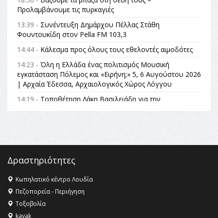
Προλαμβάνουμε τις πυρκαγιές
13:39 -
Συνέντευξη Δημάρχου Πέλλας Στάθη
Φουντουκίδη στον Pella FM 103,3
14:44 -
Κάλεσμα προς όλους τους εθελοντές αιμοδότες
14:23 -
Όλη η Ελλάδα ένας πολιτισμός Μουσική
εγκατάσταση Πόλεμος και «Ειρήνη;» 5, 6 Αυγούστου 2026
| Αρχαία Έδεσσα, Αρχαιολογικός Χώρος Λόγγου
14:19 -
Τοποθέτηση Λάκη Βασιλειάδη για την
Αναθεώρηση του Συντάγματος: «Σε τέτοιες κορυφαίες
θεσμικές διαδικασίες υπάρχει μόνο η ευθύνη απέναντι
στις επόμενες γενιές»
16:35 -
Το πρόγραμμα του ΠΑΟΚ στον δεύτερο γύρο του
Champions League!
Δραστηριότητες
16:27 -
Όλυμπος: Εντάχθηκε στον Κατάλογο Παγκόσμιας
Κληρονομιάς της UNESCO – Ομόφωνη η απόφαση Ο
Κωπηλατικό κέντρο Λουδία
Όλυμπος αναγνωρίστηκε ως φυσικό και πολιτιστικό
Πεζοπορεία - Περιήγηση
αγαθό εξέχουσας οικουμενικής αξίας για την
Τοξοβολία
ανθρωπότητα
kayak