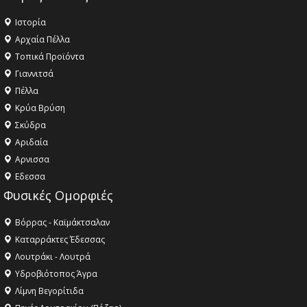
Ιστορία
Αρχαία Πέλλα
Τοπικά Προϊόντα
Γιαννιτσά
Πέλλα
Κρύα Βρύση
Σκύδρα
Αριδαία
Aρνισσα
Eδεσσα
Φυσικές Ομορφιές
Βόρρας - Καϊμάκτσαλαν
Καταρράκτες Έδεσσας
Λουτράκι - Λουτρά
Υδροβιότοπος Άγρα
Λίμνη Βεγορίτιδα