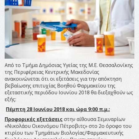
Από το Τμήμα Δημόσιας Υγείας της Μ.Ε. Θεσσαλονίκης
της Περιφέρειας Κεντρικής Μακεδονίας
ανακοινώνεται ότι οι εξετάσεις για την απόκτηση
βεβαίωσης επιτυχίας Βοηθού Φαρμακείου της
εξεταστικής περιόδου Ιουνίου 2018 θα διεξαχθούν ως
εξής:
Πέμπτη 28 Ιουνίου 2018 και ώρα 9:00 π.μ.:
Προφορικές εξετάσεις
στην αίθουσα Σεμιναρίων
«Νικολάου Οικονόμου Πέτροβιτς» στο 2ο όροφο του
κτιρίου των Τμημάτων Βιολογίας/Φαρμακευτικής