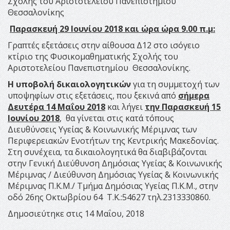
Σχολής του Αριστοτελείου Πανεπιστημίου
Θεσσαλονίκης
Παρασκευή 29 Ιουνίου 2018 και ώρα ώρα 9.00 π.μ:
Γραπτές εξετάσεις στην αίθουσα Δ12 στο ισόγειο
κτίριο της Φυσικομαθηματικής Σχολής του
Αριστοτελείου Πανεπιστημίου Θεσσαλονίκης.
Η υποβολή δικαιολογητικών
για τη συμμετοχή των
υποψηφίων στις εξετάσεις, που ξεκινά από
σήμερα
Δευτέρα 14 Μαΐου 2018
και λήγει
την Παρασκευή 15
Ιουνίου 2018
, θα γίνεται στις κατά τόπους
Διευθύνσεις Υγείας & Κοινωνικής Μέριμνας των
Περιφερειακών Ενοτήτων της Κεντρικής Μακεδονίας.
Στη συνέχεια, τα δικαιολογητικά θα διαβιβάζονται
στην Γενική Διεύθυνση Δημόσιας Υγείας & Κοινωνικής
Μέριμνας / Διεύθυνση Δημόσιας Υγείας & Κοινωνικής
Μέριμνας Π.Κ.Μ./ Τμήμα Δημόσιας Υγείας Π.Κ.Μ., στην
οδό 26ης Οκτωβρίου 64 Τ.Κ.:54627 τηλ.2313330860.
Δημοσιεύτηκε στις 14 Μαΐου, 2018