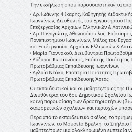
Την εκδήλωση όπου παρουσιάστηκαν τα αποτε
• Δρ. Ιωάννης Φίκαρης, Καθηγητής Διδακτικ
Ιωαννίνων, Διευθυντής του Εργαστηρίου Πα
Επεξεργασίας Αρχαίων Ελληνικών & Λατινικ
• Δρ. Παναγιώτης Αθανασόπουλος, Επίκουρο
Πανεπιστημίου Ιωαννίνων, Μέλος του Εργα
και Επεξεργασίας Αρχαίων Ελληνικών & Λατι
• Μαρία Γιαννακού, Διευθύντρια Πρωτοβάθμ
• Λάζαρος Κωστανάσιος, Επόπτης Ποιότητας
Πρωτοβάθμιας Εκπαίδευσης Ιωαννίνων
• Αγλαΐα Ντόκα, Επόπτρια Ποιότητας Πρωτο
Πρωτοβάθμιας Εκπαίδευσης Άρτας
Οι εκπαιδευτικοί και οι μαθητές/τριες της Π
Διευθύντρια του 6ου Δημοτικού Σχολείου Ιω
κοινή παρουσίαση των δραστηριοτήτων (βιω
διαφορετικών σχολείων και περιοχών μπορεί
Πέρα από το εκπαιδευτικό σκέλος, το τριήμ
Ιωαννίνων, το Μουσείο Βρέλλη, το Σπήλαιο 
μαθητές/τριες μια ολοκληρωμένη εμπειρία γ