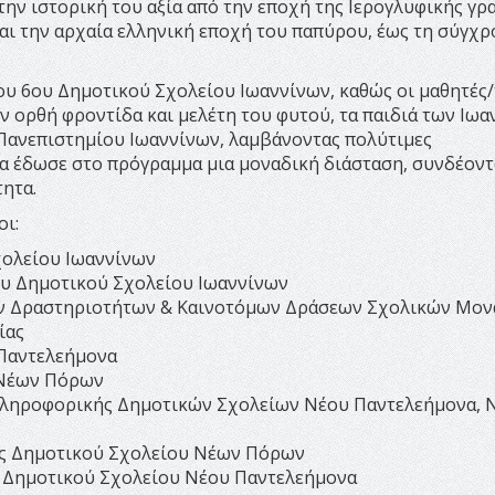
ην ιστορική του αξία από την εποχή της Ιερογλυφικής γρ
και την αρχαία ελληνική εποχή του παπύρου, έως τη σύγχ
υ 6ου Δημοτικού Σχολείου Ιωαννίνων, καθώς οι μαθητές/
ην ορθή φροντίδα και μελέτη του φυτού, τα παιδιά των Ιω
 Πανεπιστημίου Ιωαννίνων, λαμβάνοντας πολύτιμες
α έδωσε στο πρόγραμμα μια μοναδική διάσταση, συνδέοντ
τητα.
οι:
χολείου Ιωαννίνων
ου Δημοτικού Σχολείου Ιωαννίνων
ών Δραστηριοτήτων & Καινοτόμων Δράσεων Σχολικών Μον
ίας
 Παντελεήμονα
. Νέων Πόρων
 Πληροφορικής Δημοτικών Σχολείων Νέου Παντελεήμονα, 
ξης Δημοτικού Σχολείου Νέων Πόρων
ης Δημοτικού Σχολείου Νέου Παντελεήμονα