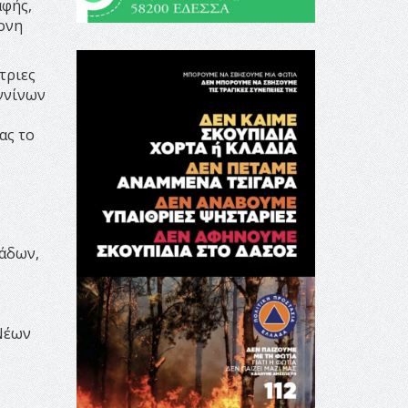
αφής,
ρονη
τριες
αννίνων
ας το
άδων,
Νέων