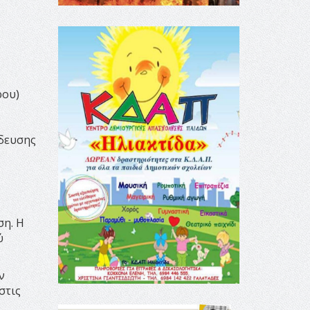
ρου)
ίδευσης
ση. Η
ύ
ν
στις