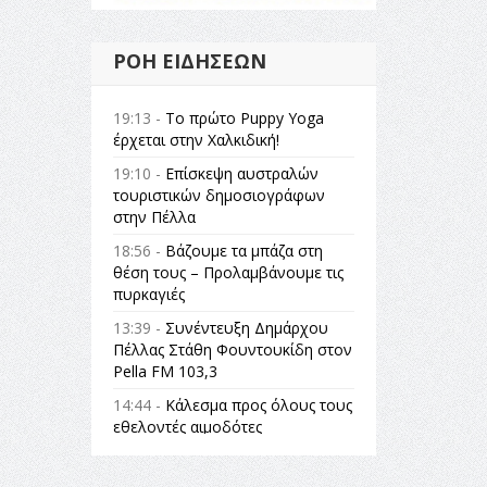
ΡΟΉ ΕΙΔΉΣΕΩΝ
19:13 -
Το πρώτο Puppy Yoga
έρχεται στην Χαλκιδική!
19:10 -
Επίσκεψη αυστραλών
τουριστικών δημοσιογράφων
στην Πέλλα
18:56 -
Βάζουμε τα μπάζα στη
θέση τους – Προλαμβάνουμε τις
πυρκαγιές
13:39 -
Συνέντευξη Δημάρχου
Πέλλας Στάθη Φουντουκίδη στον
Pella FM 103,3
14:44 -
Κάλεσμα προς όλους τους
εθελοντές αιμοδότες
14:23 -
Όλη η Ελλάδα ένας
πολιτισμός Μουσική