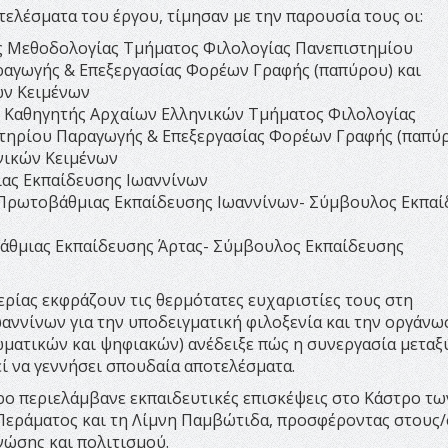
λέσματα του έργου, τίμησαν με την παρουσία τους οι:
ής Μεθοδολογίας Τμήματος Φιλολογίας Πανεπιστημίου
ραγωγής & Επεξεργασίας Φορέων Γραφής (παπύρου) και
ών Κειμένων
ς Καθηγητής Αρχαίων Ελληνικών Τμήματος Φιλολογίας
στηρίου Παραγωγής & Επεξεργασίας Φορέων Γραφής (παπύ
νικών Κειμένων
ιας Εκπαίδευσης Ιωαννίνων
 Πρωτοβάθμιας Εκπαίδευσης Ιωαννίνων- Σύμβουλος Εκπα
βάθμιας Εκπαίδευσης Άρτας- Σύμβουλος Εκπαίδευσης
ιερίας εκφράζουν τις θερμότατες ευχαριστίες τους στη
αννίνων για την υποδειγματική φιλοξενία και την οργάνω
ματικών και ψηφιακών) ανέδειξε πώς η συνεργασία μεταξ
 να γεννήσει σπουδαία αποτελέσματα.
ερο περιελάμβανε εκπαιδευτικές επισκέψεις στο Κάστρο τω
Περάματος και τη Λίμνη Παμβώτιδα, προσφέροντας στους/
νώσης και πολιτισμού.