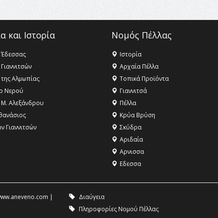
α και Ιστορία
Νομός Πέλλας
 Έδεσσας
Ιστορία
 Γιαννιτσών
Αρχαία Πέλλα
 της Αλμωπίας
Τοπικά Προϊόντα
ο Νερού
Γιαννιτσά
 Μ. Αλεξάνδρου
Πέλλα
θανάσιος
Κρύα Βρύση
ων Γιαννιτσών
Σκύδρα
Αριδαία
Aρνισσα
Eδεσσα
ww.aneveno.com
|
Διαύγεια
Πληροφορίες Νομού Πέλλας