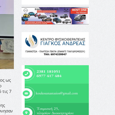
ος ως
ο
 τις 7
σης
εύνησαν