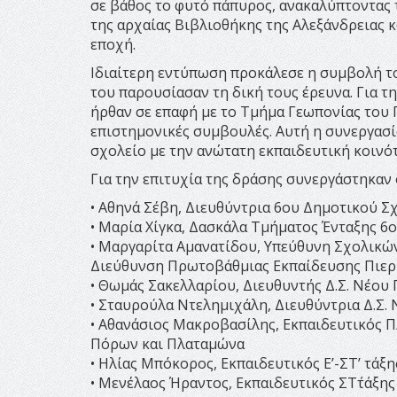
σε βάθος το φυτό πάπυρος, ανακαλύπτοντας τ
της αρχαίας Βιβλιοθήκης της Αλεξάνδρειας 
εποχή.
Ιδιαίτερη εντύπωση προκάλεσε η συμβολή το
του παρουσίασαν τη δική τους έρευνα. Για τ
ήρθαν σε επαφή με το Τμήμα Γεωπονίας του
επιστημονικές συμβουλές. Αυτή η συνεργασί
σχολείο με την ανώτατη εκπαιδευτική κοινό
Για την επιτυχία της δράσης συνεργάστηκαν 
• Αθηνά Σέβη, Διευθύντρια 6ου Δημοτικού Σ
• Μαρία Χίγκα, Δασκάλα Τμήματος Ένταξης 6
• Μαργαρίτα Αμανατίδου, Υπεύθυνη Σχολικ
Διεύθυνση Πρωτοβάθμιας Εκπαίδευσης Πιερ
• Θωμάς Σακελλαρίου, Διευθυντής Δ.Σ. Νέου
• Σταυρούλα Ντελημιχάλη, Διευθύντρια Δ.Σ
• Αθανάσιος Μακροβασίλης, Εκπαιδευτικός
Πόρων και Πλαταμώνα
• Ηλίας Μπόκορος, Εκπαιδευτικός Ε’-ΣΤ’ τά
• Μενέλαος Ήραντος, Εκπαιδευτικός ΣΤ΄τάξ