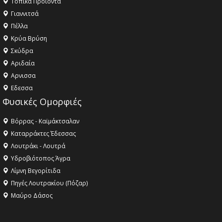
Τοπικά Προϊόντα
Γιαννιτσά
Πέλλα
Κρύα Βρύση
Σκύδρα
Αριδαία
Aρνισσα
Eδεσσα
Φυσικές Ομορφιές
Βόρρας - Καϊμάκτσαλαν
Καταρράκτες Έδεσσας
Λουτράκι - Λουτρά
Υδροβιότοπος Άγρα
Λίμνη Βεγορίτιδα
Πηγές Λουτρακίου (Πόζαρ)
Μαύρο Δάσος