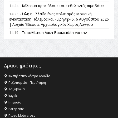
14:44 -
Κάλεσμα προς όλους τους εθελοντές αιμοδότες
14:23 -
Όλη η Ελλάδα ένας πολιτισμός Μουσική
εγκατάσταση Πόλεμος και «Ειρήνη;» 5, 6 Αυγούστου 2026
| Αρχαία Έδεσσα, Αρχαιολογικός Χώρος Λόγγου
14:19 -
Τοποθέτηση Λάκη Βασιλειάδη για την
Αναθεώρηση του Συντάγματος: «Σε τέτοιες κορυφαίες
θεσμικές διαδικασίες υπάρχει μόνο η ευθύνη απέναντι
στις επόμενες γενιές»
16:35 -
Το πρόγραμμα του ΠΑΟΚ στον δεύτερο γύρο του
Champions League!
Δραστηριότητες
16:27 -
Όλυμπος: Εντάχθηκε στον Κατάλογο Παγκόσμιας
Κληρονομιάς της UNESCO – Ομόφωνη η απόφαση Ο
Κωπηλατικό κέντρο Λουδία
Όλυμπος αναγνωρίστηκε ως φυσικό και πολιτιστικό
Πεζοπορεία - Περιήγηση
αγαθό εξέχουσας οικουμενικής αξίας για την
Τοξοβολία
ανθρωπότητα
kayak
16:18 -
ΕΝΟΡΙΑΚΕΣ ΚΑΛΟΚΑΙΡΙΝΕΣ ΔΡΑΣΕΙΣ ΓΙΑ ΠΑΙΔΙΑ
Ιππασία
ΣΤΗΝ ΕΔΕΣΣΑ
Parapente
Πίστα Moto cross