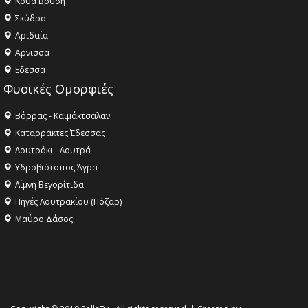
Κρύα Βρύση
Σκύδρα
Αριδαία
Aρνισσα
Eδεσσα
Φυσικές Ομορφιές
Βόρρας - Καϊμάκτσαλαν
Καταρράκτες Έδεσσας
Λουτράκι - Λουτρά
Υδροβιότοπος Άγρα
Λίμνη Βεγορίτιδα
Πηγές Λουτρακίου (Πόζαρ)
Μαύρο Δάσος