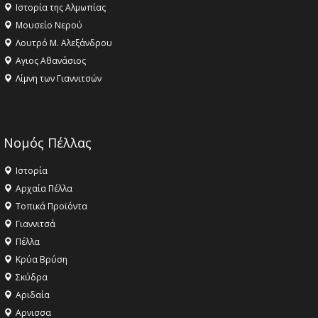
Ιστορία της Αλμωπίας
Μουσείο Νερού
Λουτρό Μ. Αλεξάνδρου
Αγιος Αθανάσιος
Λίμνη των Γιαννιτσών
Νομός Πέλλας
Ιστορία
Αρχαία Πέλλα
Τοπικά Προϊόντα
Γιαννιτσά
Πέλλα
Κρύα Βρύση
Σκύδρα
Αριδαία
Aρνισσα