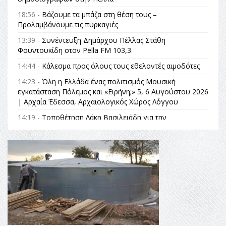
18:56 -
Βάζουμε τα μπάζα στη θέση τους –
Προλαμβάνουμε τις πυρκαγιές
13:39 -
Συνέντευξη Δημάρχου Πέλλας Στάθη
Φουντουκίδη στον Pella FM 103,3
14:44 -
Κάλεσμα προς όλους τους εθελοντές αιμοδότες
14:23 -
Όλη η Ελλάδα ένας πολιτισμός Μουσική
εγκατάσταση Πόλεμος και «Ειρήνη;» 5, 6 Αυγούστου 2026
| Αρχαία Έδεσσα, Αρχαιολογικός Χώρος Λόγγου
14:19 -
Τοποθέτηση Λάκη Βασιλειάδη για την
Αναθεώρηση του Συντάγματος: «Σε τέτοιες κορυφαίες
θεσμικές διαδικασίες υπάρχει μόνο η ευθύνη απέναντι
στις επόμενες γενιές»
16:35 -
Το πρόγραμμα του ΠΑΟΚ στον δεύτερο γύρο του
Champions League!
16:27 -
Όλυμπος: Εντάχθηκε στον Κατάλογο Παγκόσμιας
Κληρονομιάς της UNESCO – Ομόφωνη η απόφαση Ο
Όλυμπος αναγνωρίστηκε ως φυσικό και πολιτιστικό
αγαθό εξέχουσας οικουμενικής αξίας για την