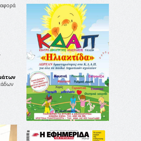
ι αφορά
ι
μάτων
κάδων