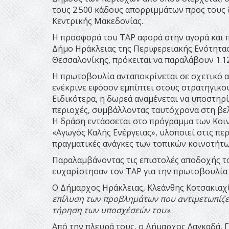
τους 2.500 κάδους απορριμμάτων προς τους 
Κεντρικής Μακεδονίας.
Η προσφορά του ΤΑΡ αφορά στην αγορά και
Δήμο Ηράκλειας της Περιφερειακής Ενότητας 
Θεσσαλονίκης, πρόκειται να παραλάβουν 1.12
Η πρωτοβουλία ανταποκρίνεται σε σχετικό α
ενέκρινε εφόσον εμπίπτει στους στρατηγικού
Ειδικότερα, η δωρεά αναμένεται να υποστηρί
περιοχές, συμβάλλοντας ταυτόχρονα στη βελ
Η δράση εντάσσεται στο πρόγραμμα των Κοι
«Αγωγός Καλής Ενέργειας», υλοποιεί στις περ
πραγματικές ανάγκες των τοπικών κοινοτήτω
Παραλαμβάνοντας τις επιστολές αποδοχής τ
ευχαρίστησαν τον ΤΑΡ για την πρωτοβουλία
Ο Δήμαρχος Ηράκλειας, Κλεάνθης Κοτσακιαχ
επίλυση των προβλημάτων που αντιμετωπίζει
τήρηση των υποσχέσεών του»
.
Από την πλευρά τους, ο Δήμαρχος Λαγκαδά, Γ