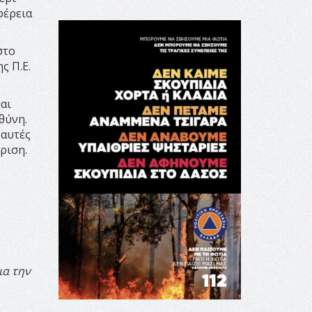
φέρεια
στο
ς Π.Ε.
αι
θύνη.
 αυτές
ριση.
ς
ια την