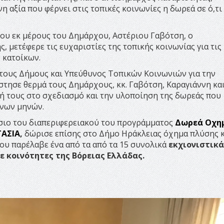
η αξία που φέρνει στις τοπικές κοινωνίες η δωρεά σε ό,τ
ου εκ μέρους του Δημάρχου, Αστέριου Γαβότση, o
, μετέφερε τις ευχαριστίες της τοπικής κοινωνίας για τις
 κατοίκων.
 τους Δήμους και Υπεύθυνος Τοπικών Κοινωνιών για την
στησε θερμά τους Δημάρχους, κκ. Γαβότση, Καραγιάννη κα
λή τους στο σχεδιασμό και την υλοποίηση της δωρεάς που
ενων μηνών.
ίσιο του διαπεριφερειακού του προγράμματος
Δωρεά Οχη
ΤΑΣΙΑ
,
δώρισε επίσης στο Δήμο Ηράκλειας όχημα πλύσης 
υ παρέλαβε ένα από τα από τα 15 συνολικά
εκχιονιστικά
 κοινότητες της Βόρειας Ελλάδας.