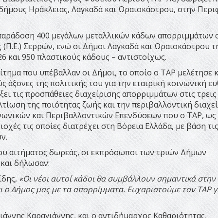
δήμους Ηράκλειας, Λαγκαδά και Ωραιοκάστρου, στην Περι
 παράδοση 400 μεγάλων μεταλλικών κάδων απορριμμάτων 
(Π.Ε.) Σερρών, ενώ οι Δήμοι Λαγκαδά και Ωραιοκάστρου τη
6 και 950 πλαστικούς κάδους – αντιστοίχως.
ίτημα που υπέβαλλαν οι Δήμοι, το οποίο ο ΤΑΡ μελέτησε κ
ς άξονες της πολιτικής του για την εταιρική κοινωνική ευ
ξει τις προσπάθειες διαχείρισης απορριμμάτων στις τρεις
τίωση της ποιότητας ζωής και την περιβαλλοντική διαχεί
νωνικών και Περιβαλλοντικών Επενδύσεων που ο ΤΑΡ, ως
ιοχές τις οποίες διατρέχει στη Βόρεια Ελλάδα, με βάση τι
ν.
ου αιτήματος δωρεάς, οι εκπρόσωποι των τριών Δήμων
 και δήλωσαν:
ίδης,
«Οι νέοι αυτοί κάδοι θα συμβάλλουν σημαντικά στην
 ο Δήμος μας με τα απορρίμματα. Ευχαριστούμε τον ΤΑΡ γ
ιάννης Καραγιάννης, και ο αντιδήμαρχος Καθαριότητας,