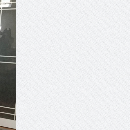
«Ειρήνη;» 5, 6 Αυγούστου 2026 |
Αρχαία Έδεσσα, Αρχαιολογικός
Χώρος Λόγγου
14:19 -
Τοποθέτηση Λάκη
Βασιλειάδη για την Αναθεώρηση
του Συντάγματος: «Σε τέτοιες
κορυφαίες θεσμικές διαδικασίες
υπάρχει μόνο η ευθύνη απέναντι
στις επόμενες γενιές»
16:35 -
Το πρόγραμμα του ΠΑΟΚ
στον δεύτερο γύρο του
Champions League!
16:27 -
Όλυμπος: Εντάχθηκε στον
Κατάλογο Παγκόσμιας
Κληρονομιάς της UNESCO –
Ομόφωνη η απόφαση Ο
Όλυμπος αναγνωρίστηκε ως
φυσικό και πολιτιστικό αγαθό
εξέχουσας οικουμενικής αξίας για
την ανθρωπότητα