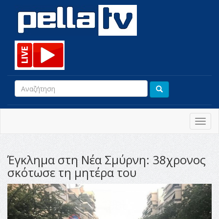
Toggl
navig
Έγκλημα στη Νέα Σμύρνη: 38χρονος
σκότωσε τη μητέρα του