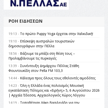
ΡΟΉ ΕΙΔΉΣΕΩΝ
19:13 -
Το πρώτο Puppy Yoga έρχεται στην Χαλκιδική!
19:10 -
Επίσκεψη αυστραλών τουριστικών
δημοσιογράφων στην Πέλλα
18:56 -
Βάζουμε τα μπάζα στη θέση τους –
Προλαμβάνουμε τις πυρκαγιές
13:39 -
Συνέντευξη Δημάρχου Πέλλας Στάθη
Φουντουκίδη στον Pella FM 103,3
14:44 -
Κάλεσμα προς όλους τους εθελοντές αιμοδότες
14:23 -
Όλη η Ελλάδα ένας πολιτισμός Μουσική
εγκατάσταση Πόλεμος και «Ειρήνη;» 5, 6 Αυγούστου 2026
| Αρχαία Έδεσσα, Αρχαιολογικός Χώρος Λόγγου
14:19 -
Τοποθέτηση Λάκη Βασιλειάδη για την
Αναθεώρηση του Συντάγματος: «Σε τέτοιες κορυφαίες